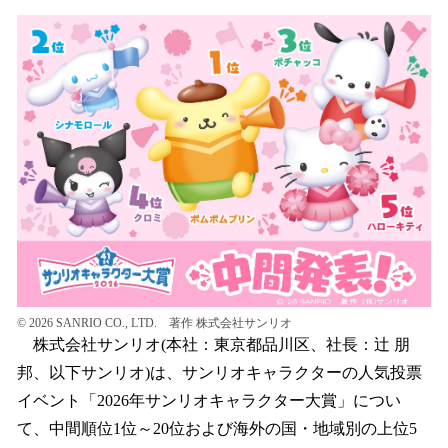
数
を
読
み
込
み
中
で
す
© 2026 SANRIO CO., LTD. 著作 株式会社サンリオ
株式会社サンリオ(本社：東京都品川区、社長：辻󠄀 朋
邦、以下サンリオ)は、サンリオキャラクターの人気投票
イベント「2026年サンリオキャラクター大賞」につい
て、中間順位1位～20位および海外の国・地域別の上位5