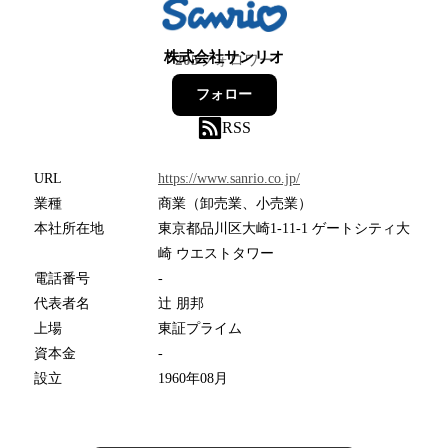
株式会社サンリオ
205
フォロワー
フォロー
RSS
URL
https://www.sanrio.co.jp/
業種
商業（卸売業、小売業）
本社所在地
東京都品川区大崎1-11-1 ゲートシティ大
崎 ウエストタワー
電話番号
-
代表者名
辻 朋邦
上場
東証プライム
資本金
-
設立
1960年08月