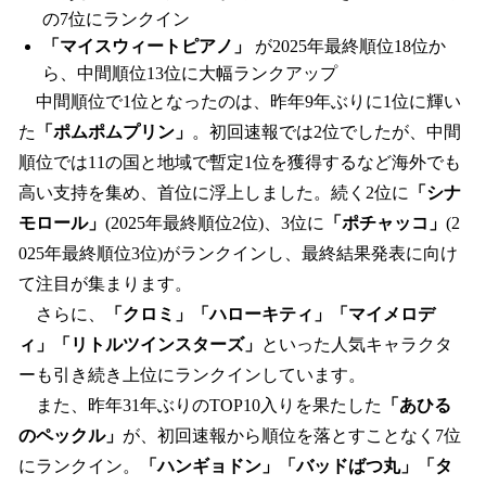
の7位にランクイン
「マイスウィートピアノ」
が2025年最終順位18位か
ら、中間順位13位に大幅ランクアップ
中間順位で1位となったのは、昨年9年ぶりに1位に輝い
た
「ポムポムプリン」
。初回速報では2位でしたが、中間
順位では11の国と地域で暫定1位を獲得するなど海外でも
高い支持を集め、首位に浮上しました。続く2位に
「シナ
モロール」
(2025年最終順位2位)、3位に
「ポチャッコ」
(2
025年最終順位3位)がランクインし、最終結果発表に向け
て注目が集まります。
さらに、
「クロミ」「ハローキティ」「マイメロデ
ィ」「リトルツインスターズ」
といった人気キャラクタ
ーも引き続き上位にランクインしています。
また、昨年31年ぶりのTOP10入りを果たした
「あひる
のペックル」
が、初回速報から順位を落とすことなく7位
にランクイン。
「ハンギョドン」「バッドばつ丸」「タ