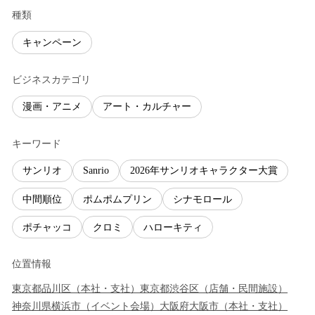
種類
キャンペーン
ビジネスカテゴリ
漫画・アニメ
アート・カルチャー
キーワード
サンリオ
Sanrio
2026年サンリオキャラクター大賞
中間順位
ポムポムプリン
シナモロール
ポチャッコ
クロミ
ハローキティ
位置情報
東京都
品川区
（
本社・支社
）
東京都
渋谷区
（
店舗・民間施設
）
神奈川県
横浜市
（
イベント会場
）
大阪府
大阪市
（
本社・支社
）