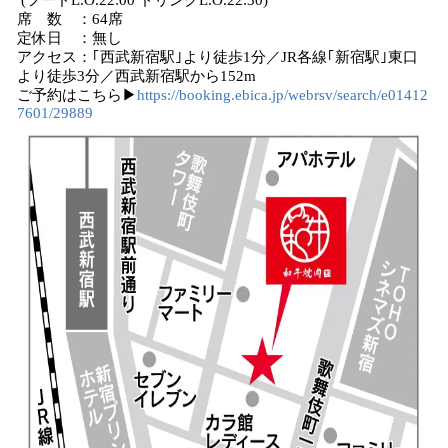
(フードL.O.22:00 ドリンクL.O.22:30)
席 数 ：64席
定休日 ：無し
アクセス：｢西武新宿駅｣より徒歩1分／JR各線｢新宿駅｣東口
より徒歩3分／西武新宿駅から152m
ご予約はこちら▶
https://booking.ebica.jp/webrsv/search/e01412
7601/29889