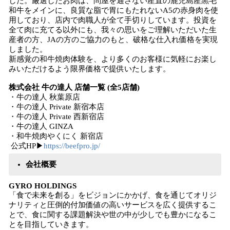
した。厳選したお肉は、問屋を通さない産直の鹿児島産黒毛
和牛をメインに、良質な脂で胃にもたれないA5の赤身肉を使
用しており、店内で肉職人が全て手切りしています。投資を
全て肉に充てる以外にも、我々の思いをご理解いただいた生
産者の方、JAの方のご協力のもと、破格な仕入れ価格を実現
しました。
新感覚の和牛焼肉体験を、より多くのお客様に気軽にお楽し
みいただけるよう限界価格で提供いたします。
株式会社 牛の達人 店舗一覧 (全5店舗)
・牛の達人 秋葉原店
・牛の達人 Private 新宿本店
・牛の達人 Private 西新宿店
・牛の達人 GINZA
・和牛焼肉やくにく 新宿店
公式HP▶
https://beefpro.jp/
会社概要
GYRO HOLDINGS
「食で未来を創る」をビジョンにかかげ、食を通じてオリジ
ナリティと圧倒的付加価値の高いサービスを広く提供するこ
とで、食に関する課題解決や世の中が少しでも豊かになるこ
とを目指していきます。