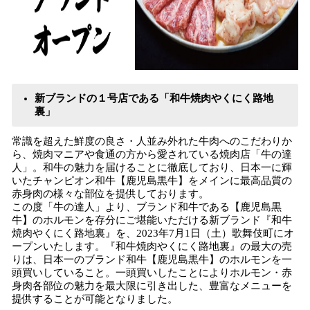
新ブランドの１号店である「和牛焼肉やくにく路地
裏」
常識を超えた鮮度の良さ・人並み外れた牛肉へのこだわりか
ら、焼肉マニアや食通の方から愛されている焼肉店「牛の達
人」。和牛の魅力を届けることに徹底しており、日本一に輝
いたチャンピオン和牛【鹿児島黒牛】をメインに最高品質の
赤身肉の様々な部位を提供しております。
この度「牛の達人」より、ブランド和牛である【鹿児島黒
牛】のホルモンを存分にご堪能いただける新ブランド『和牛
焼肉やくにく路地裏』を、2023年7月1日（土）歌舞伎町にオ
ープンいたします。『和牛焼肉やくにく路地裏』の最大の売
りは、日本一のブランド和牛【鹿児島黒牛】のホルモンを一
頭買いしていること。一頭買いしたことによりホルモン・赤
身肉各部位の魅力を最大限に引き出した、豊富なメニューを
提供することが可能となりました。