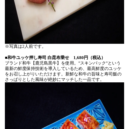
※写真は2人前です。
■
和牛ユッケ押し寿司 白昆布乗せ 1,680円（税込）
ブランド和牛【鹿児島黒牛】を使用。"スキンパック"という
最新の鮮度保持技術を導入しているため、最高鮮度のユッケ
をお召し上がりいただけます。新鮮な和牛の旨味と寿司飯の
さっぱりとした風味が絶妙にマッチした一品です。