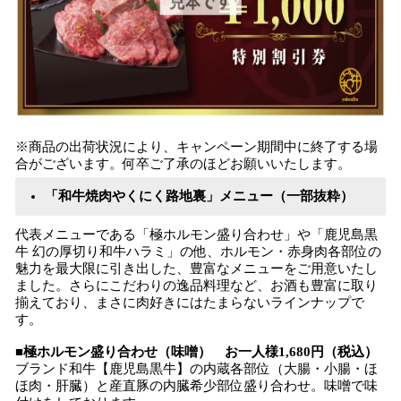
※商品の出荷状況により、キャンペーン期間中に終了する場
合がございます。何卒ご了承のほどお願いいたします。
「和牛焼肉やくにく路地裏」メニュー（一部抜粋）
代表メニューである「極ホルモン盛り合わせ」や「鹿児島黒
牛 幻の厚切り和牛ハラミ」の他、ホルモン・赤身肉各部位の
魅力を最大限に引き出した、豊富なメニューをご用意いたし
ました。さらにこだわりの逸品料理など、お酒も豊富に取り
揃えており、まさに肉好きにはたまらないラインナップで
す。
■極ホルモン盛り合わせ（味噌） お一人様1,680円（税込）
ブランド和牛【鹿児島黒牛】の内蔵各部位（大腸・小腸・ほ
ほ肉・肝臓）と産直豚の内臓希少部位盛り合わせ。味噌で味