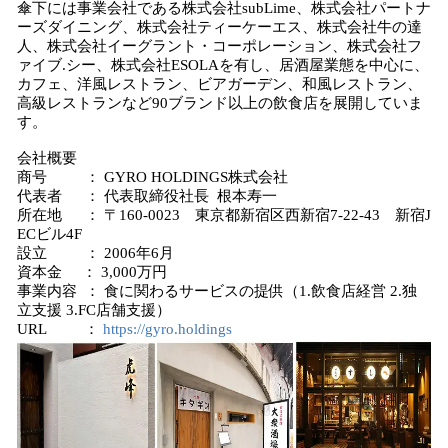
傘下には事業会社である株式会社subLime、株式会社パートナ
ーズダイニング、株式会社ティーケーエス、株式会社牛の達
人、株式会社イーグラント・コーポレーション、株式会社フ
ァイブ.シー、株式会社ESOLAを有し、居酒屋業態を中心に、
カフェ、洋風レストラン、ビアガーデン、和風レストラン、
高級レストランなど90ブランド以上の飲食店を展開していま
す。
会社概要
商号 ： GYRO HOLDINGS株式会社
代表者 ： 代表取締役社長 根本寿一
所在地 ： 〒160-0023 東京都新宿区西新宿7-22-43 新宿J
ECビル4F
設立 ： 2006年6月
資本金 ： 3,000万円
事業内容 ： 食に関わるサービスの提供（1.飲食店経営 2.独
立支援 3.FC店舗支援）
URL ：
https://gyro.holdings