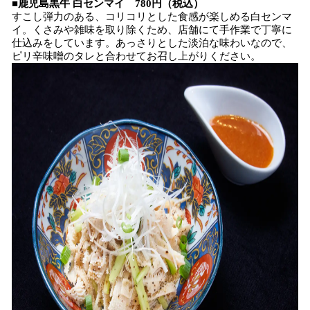
■鹿児島黒牛 白センマイ 780円（税込）
すこし弾力のある、コリコリとした食感が楽しめる白センマ
イ。くさみや雑味を取り除くため、店舗にて手作業で丁寧に
仕込みをしています。あっさりとした淡泊な味わいなので、
ピリ辛味噌のタレと合わせてお召し上がりください。