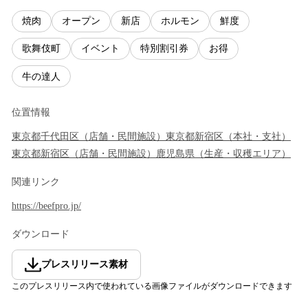
焼肉
オープン
新店
ホルモン
鮮度
歌舞伎町
イベント
特別割引券
お得
牛の達人
位置情報
東京都
千代田区
（
店舗・民間施設
）
東京都
新宿区
（
本社・支社
）
東京都
新宿区
（
店舗・民間施設
）
鹿児島県
（
生産・収穫エリア
）
関連リンク
https://beefpro.jp/
ダウンロード
プレスリリース素材
このプレスリリース内で使われている画像ファイルがダウンロードできます