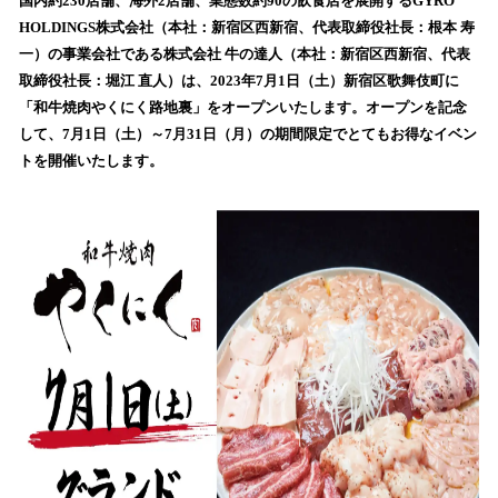
！
国内約230店舗、海外2店舗、業態数約90の飲食店を展開するGYRO
数
HOLDINGS株式会社（本社：新宿区西新宿、代表取締役社長：根本 寿
を
一）の事業会社である株式会社 牛の達人（本社：新宿区西新宿、代表
読
取締役社長：堀江 直人）は、2023年7月1日（土）新宿区歌舞伎町に
み
「和牛焼肉やくにく路地裏」をオープンいたします。オープンを記念
込
して、7月1日（土）～7月31日（月）の期間限定でとてもお得なイベン
み
トを開催いたします。
中
で
す