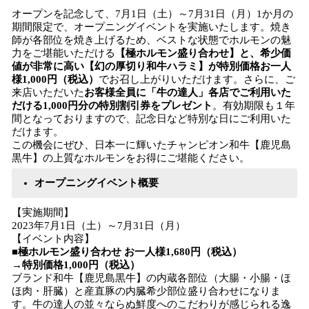
オープンを記念して、7月1日（土）～7月31日（月）1か月の
期間限定で、オープニングイベントを実施いたします。焼き
師が各部位を焼き上げるため、ベストな状態でホルモンの魅
力をご堪能いただける
【極ホルモン盛り合わせ】と、希少価
値が非常に高い【幻の厚切り和牛ハラミ】が特別価格お一人
様1,000円（税込）
でお召し上がりいただけます。さらに、ご
来店いただいた
お客様全員に「牛の達人」各店でご利用いた
だける1,000円分の特別割引券をプレゼント
。有効期限も１年
間となっておりますので、記念日など特別な日にご利用いた
だけます。
この機会にぜひ、日本一に輝いたチャンピオン和牛【鹿児島
黒牛】の上質なホルモンをお得にご堪能ください。
オープニングイベント概要
【実施期間】
2023年7月1日（土）～7月31日（月）
【イベント内容】
■極ホルモン盛り合わせ お一人様1,680円（税込）
→特別価格1,000円（税込）
ブランド和牛【鹿児島黒牛】の内蔵各部位（大腸・小腸・ほ
ほ肉・肝臓）と産直豚の内臓希少部位盛り合わせになりま
す。牛の達人の並々ならぬ鮮度へのこだわりが感じられる逸