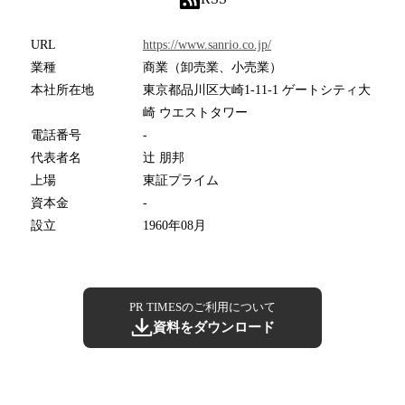
URL
https://www.sanrio.co.jp/
業種
商業（卸売業、小売業）
本社所在地
東京都品川区大崎1-11-1 ゲートシティ大
崎 ウエストタワー
電話番号
-
代表者名
辻 朋邦
上場
東証プライム
資本金
-
設立
1960年08月
PR TIMESのご利用について
資料をダウンロード