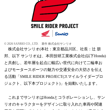
読
み
込
み
中
で
す
©︎ 2026 SANRIO CO., LTD. 著作 株式会社サンリオ
株式会社サンリオ(本社：東京都品川区、社長：辻󠄀 朋
邦、以下 サンリオ)は、本田技研工業株式会社(以下Honda)
と共創し、若年層を起点に幅広い世代に向けて二輪車お
よびモータースポーツの魅力や交通安全の大切さを伝え
る活動「SMILE RIDER PROJECT(スマイルライダープロ
ジェクト、以下本プロジェクト)」を始動いたします。
これまでサンリオはHondaとコラボレーションし、サン
リオのキャラクターをデザインに取り入れた車両や関連