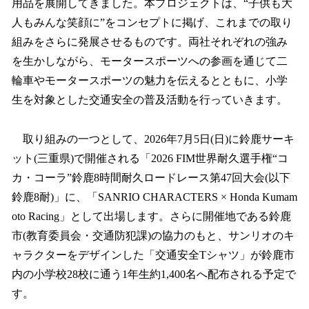
用品を展開してきました。本プロジェクトは、“子供も大
人もみんな笑顔に”をコンセプトに掲げ、これまでの取り
組みをさらに発展させるものです。両社それぞれの強み
を生かしながら、モータースポーツへの参画を通じて二
輪車やモータースポーツの魅力を伝えるとともに、小学
生を対象とした交通安全の普及活動を行っていきます。
取り組みの一つとして、2026年7月5日(日)に鈴鹿サーキ
ット(三重県)で開催される「2026 FIM世界耐久選手権“コ
カ・コーラ”鈴鹿8時間耐久ロードレース第47回大会(以下
鈴鹿8耐)」に、「SANRIO CHARACTERS × Honda Kumam
oto Racing」として出場します。さらに開催地である鈴鹿
市(教育委員会・交通防犯課)の協力のもと、サンリオのキ
ャラクターをデザインした「交通安全Tシャツ」が鈴鹿市
内の小学校28校に通う1年生約1,400名へ配布される予定で
す。