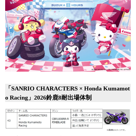
「SANRIO CHARACTERS × Honda Kumamot
o Racing」2026鈴鹿8耐出場体制