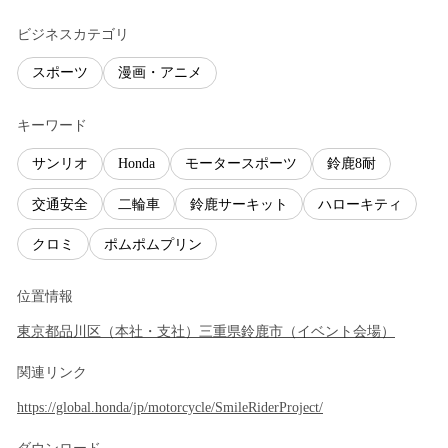
ビジネスカテゴリ
スポーツ
漫画・アニメ
キーワード
サンリオ
Honda
モータースポーツ
鈴鹿8耐
交通安全
二輪車
鈴鹿サーキット
ハローキティ
クロミ
ポムポムプリン
位置情報
東京都
品川区
（
本社・支社
）
三重県
鈴鹿市
（
イベント会場
）
関連リンク
https://global.honda/jp/motorcycle/SmileRiderProject/