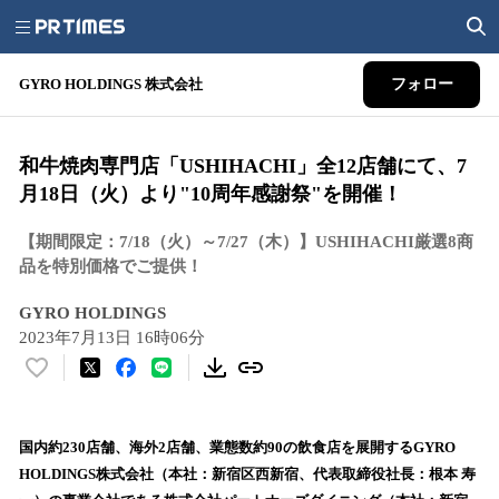
GYRO HOLDINGS 株式会社
フォロー
和牛焼肉専門店「USHIHACHI」全12店舗にて、7
月18日（火）より"10周年感謝祭"を開催！
【期間限定：7/18（火）～7/27（木）】USHIHACHI厳選8商
品を特別価格でご提供！
GYRO HOLDINGS
2023年7月13日 16時06分
い
い
ね
！
国内約230店舗、海外2店舗、業態数約90の飲食店を展開するGYRO
数
HOLDINGS株式会社（本社：新宿区西新宿、代表取締役社長：根本 寿
を