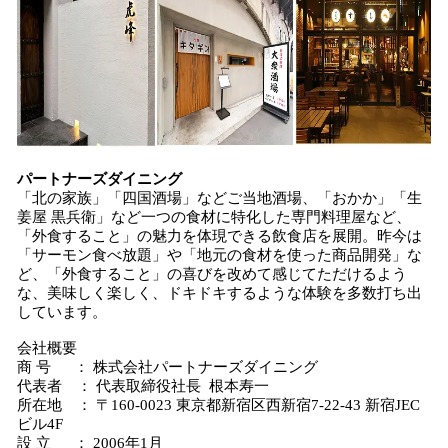
パートナーズダイニング
「北の家族」「四国酒場」などご当地酒場、「おかか」「生
姜屋 黒兵衛」など一つの食材に特化した専門料理屋など、
「外食すること」の魅力を体現できる飲食店を展開。昨今は
「サーモン食べ放題」や「地元の食材を使った商品開発」な
ど、「外食すること」の喜びを改めて感じてただけるよう
な、美味しく楽しく、ドキドキするような体験を多数打ち出
しています。
会社概要
商 号 ： 株式会社パートナーズダイニング
代表者 ： 代表取締役社長 根本寿一
所在地 ： 〒160-0023 東京都新宿区西新宿7-22-43 新宿JEC
ビル4F
設 立 ： 2006年1月