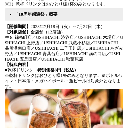
※2）乾杯ドリンクはおひとり様1杯のみとなります。
「10周年感謝祭」概要
【開催期間】
2023年7月18日（火）～7月27日（木）
【対象店舗】
全店舗（12店舗）
牛８ 錦糸町店／USHIHACHI 渋谷店／USHIHACHI 木場店／U
SHIHACHI 上野店／USHIHACHI 武蔵小杉店／USHIHACHI
品川港南口店／USHIHACHI 二子玉川店／USHIHACHI あざみ
野店／USHIHACHI 青葉台店／USHIHACHI 溝の口店／USHI
HACHI 五反田店／USHIHACHI 秋葉原店
【特典内容】
■乾杯ドリンク
特別価格8円（税込）
※乾杯ドリンクはおひとり様1杯のみとなります。※ボトルワ
イン・日本酒・メガハイボール・瓶ビールは対象外となりま
す。