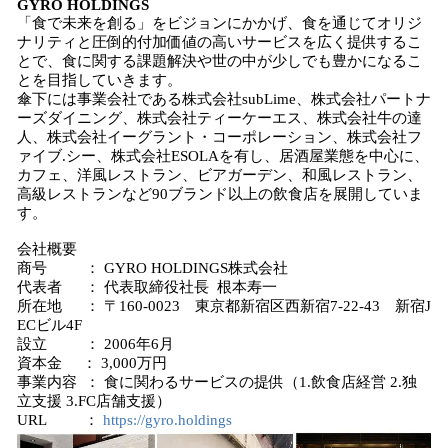
GYRO HOLDINGS
「食で未来を創る」をビジョンにかかげ、食を通じてオリジ
ナリティと圧倒的付加価値の高いサービスを広く提供するこ
とで、食に関する課題解決や世の中が少しでも豊かになるこ
とを目指していきます。
傘下には事業会社である株式会社subLime、株式会社パートナ
ーズダイニング、株式会社ティーケーエス、株式会社牛の達
人、株式会社イーグラント・コーポレーション、株式会社フ
ァイブ.シー、株式会社ESOLAを有し、居酒屋業態を中心に、
カフェ、洋風レストラン、ビアガーデン、和風レストラン、
高級レストランなど90ブランド以上の飲食店を展開していま
す。
会社概要
商号 ： GYRO HOLDINGS株式会社
代表者 ： 代表取締役社長 根本寿一
所在地 ： 〒160-0023 東京都新宿区西新宿7-22-43 新宿J
ECビル4F
設立 ： 2006年6月
資本金 ： 3,000万円
事業内容 ： 食に関わるサービスの提供（1.飲食店経営 2.独
立支援 3.FC店舗支援）
URL ：
https://gyro.holdings