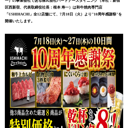
一）の事業会社である株式会社パートナーズダイニング（本社：新宿
読
区西新宿、代表取締役社長：根本 寿一）は和牛焼肉専門店
み
「USHIHACHI」全12店舗にて、7月18日（火）より"10周年感謝祭"を
込
開催いたします。
み
中
で
す