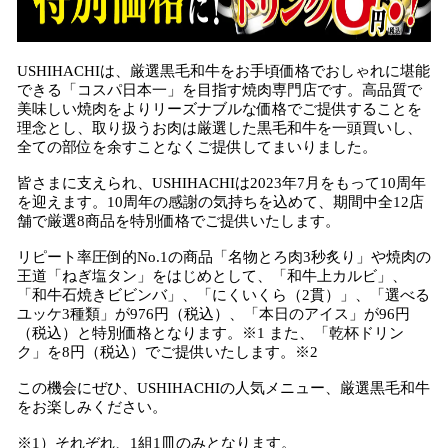
USHIHACHIは、厳選黒毛和牛をお手頃価格でおしゃれに堪能
できる「コスパ日本一」を目指す焼肉専門店です。高品質で
美味しい焼肉をよりリーズナブルな価格でご提供することを
理念とし、取り扱うお肉は厳選した黒毛和牛を一頭買いし、
全ての部位を余すことなくご提供してまいりました。
皆さまに支えられ、USHIHACHIは2023年7月をもって10周年
を迎えます。10周年の感謝の気持ちを込めて、期間中全12店
舗で厳選8商品を特別価格でご提供いたします。
リピート率圧倒的No.1の商品「名物とろ肉3秒炙り」や焼肉の
王道「ねぎ塩タン」をはじめとして、「和牛上カルビ」、
「和牛石焼きビビンバ」、「にくいくら（2貫）」、「選べる
ユッケ3種類」が976円（税込）、「本日のアイス」が96円
（税込）と特別価格となります。※1 また、「乾杯ドリン
ク」を8円（税込）でご提供いたします。※2
この機会にぜひ、USHIHACHIの人気メニュー、厳選黒毛和牛
をお楽しみください。
※1）それぞれ、1組1皿のみとなります。