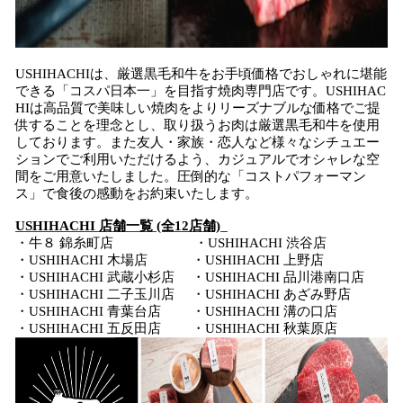
USHIHACHIは、厳選黒毛和牛をお手頃価格でおしゃれに堪能
できる「コスパ日本一」を目指す焼肉専門店です。USHIHAC
HIは高品質で美味しい焼肉をよりリーズナブルな価格でご提
供することを理念とし、取り扱うお肉は厳選黒毛和牛を使用
しております。また友人・家族・恋人など様々なシチュエー
ションでご利用いただけるよう、カジュアルでオシャレな空
間をご用意いたしました。圧倒的な「コストパフォーマン
ス」で食後の感動をお約束いたします。
USHIHACHI 店舗一覧 (全12店舗)
・牛８ 錦糸町店 ・USHIHACHI 渋谷店
・USHIHACHI 木場店 ・USHIHACHI 上野店
・USHIHACHI 武蔵小杉店 ・USHIHACHI 品川港南口店
・USHIHACHI 二子玉川店 ・USHIHACHI あざみ野店
・USHIHACHI 青葉台店 ・USHIHACHI 溝の口店
・USHIHACHI 五反田店 ・USHIHACHI 秋葉原店