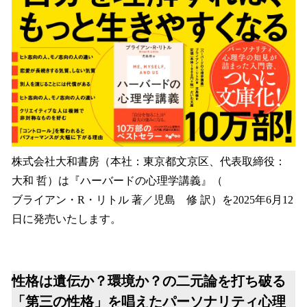
を
読
み
込
み
中
で
す
株式会社大和書房（本社：東京都文京区、代表取締役：
大和 哲）は『ハーバードの心理学講義』（
ブライアン・R・リトル 著／児島 修 訳）を2025年6月12
日に発売いたします。
性格は遺伝か？環境か？の二元論を打ち破る
「第三の性格」を唱えたパーソナリティ心理