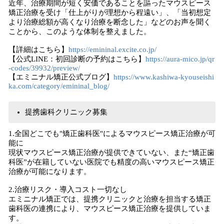
近年、治療期間が短く安価であることを謳ったマウスピース
矯正治療を受け「仕上がりが理想から程遠い」、「当初想定
より治療総額が高くなり治療を断念した」などのお声を聞く
ことから、このような体制を整えました。
【詳細はこちら】
https://emininal.excite.co.jp/
【公式LINE：初回診断の予約はこちら】
https://aura-mico.jp/qr
-codes/39932/preview/
【エミニナル矯正公式ブログ】
https://www.kashiwa-kyouseishi
ka.com/category/emininal_blog/
提携歯科クリニック募集
1.全国どこでも"矯正歯科医"によるマウスピース矯正治療が可
能に
現状マウスピース矯正治療が提供できていない、また“矯正歯
科医”が在籍していない医院でも精度の高いマウスピース矯正
治療が可能になります。
2.治療リスク・導入コスト一切なし
エミニナル矯正では、提携クリニックと治療を担当する矯正
歯科医の連携により、マウスピース矯正治療を提供していま
す。