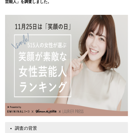
芸能人」を調査しました。
込
み
中
で
す
​調査の背景