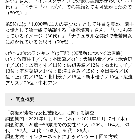
芽郁」さん。「インスタライブでの素の笑顔がかわいい（20
代）」「ドラマ『ハコヅメ』での笑顔とても可愛かったので
（50代）」
第5位には「1,000年に1人の美少女」として注目を集め、若手
女優として第一線で活躍する「橋本環奈」さん。「いつも笑
っているイメージ（30代）」「ナチュラルな笑顔で老若男女
に好かれていると思う（50代）」
6位〜20位のランキングは下記（※敬称については省略）
6位：佐藤栞里／7位：本田翼／8位：天海祐希／9位：米倉涼
子／10位：広瀬すず／11位：浜辺美波／12位：石田ゆり子／
13位：有村架純／14位：長澤まさみ／15位：今田美桜／16
位：上戸彩／17位：北川景子／18位：新木優子／19位：広瀬
アリス／20位：中村アン
調査概要
「笑顔が素敵な女性芸能人」に関する調査
調査期間：2021年11月11日（木）～2021年11月17日（水）
調査対象：20歳〜59歳までの女性515人（20代：164人、30
代：157人、40代：108人、50代：86人）
調査方法：インターネットによるアンケート回答方式