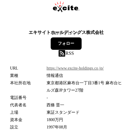
エキサイトホールディングス株式会社
369
フォロワー
フォロー
RSS
URL
https://www.excite-holdings.co.jp/
業種
情報通信
本社所在地
東京都港区麻布台一丁目3番1号 麻布台ヒ
ルズ森JPタワー27階
電話番号
-
代表者名
西條 晋一
上場
東証スタンダード
資本金
1800万円
設立
1997年08月