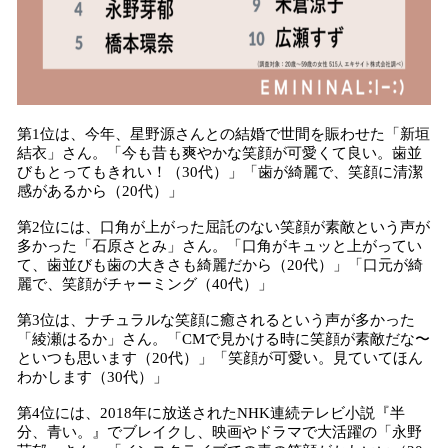
第1位は、今年、星野源さんとの結婚で世間を賑わせた「新垣
結衣」さん。「今も昔も爽やかな笑顔が可愛くて良い。歯並
びもとってもきれい！（30代）」「歯が綺麗で、笑顔に清潔
感があるから（20代）」
第2位には、口角が上がった屈託のない笑顔が素敵という声が
多かった「石原さとみ」さん。「口角がキュッと上がってい
て、歯並びも歯の大きさも綺麗だから（20代）」「口元が綺
麗で、笑顔がチャーミング（40代）」
第3位は、ナチュラルな笑顔に癒されるという声が多かった
「綾瀬はるか」さん。「CMで見かける時に笑顔が素敵だな〜
といつも思います（20代）」「笑顔が可愛い。見ていてほん
わかします（30代）」
第4位には、2018年に放送されたNHK連続テレビ小説『半
分、青い。』でブレイクし、映画やドラマで大活躍の「永野