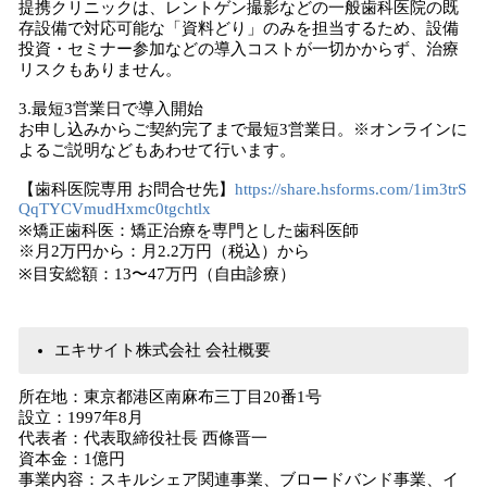
提携クリニックは、レントゲン撮影などの一般歯科医院の既
存設備で対応可能な「資料どり」のみを担当するため、設備
投資・セミナー参加などの導入コストが一切かからず、治療
リスクもありません。
3.最短3営業日で導入開始
お申し込みからご契約完了まで最短3営業日。※オンラインに
よるご説明などもあわせて行います。
【歯科医院専用 お問合せ先】
https://share.hsforms.com/1im3trS
QqTYCVmudHxmc0tgchtlx
※矯正歯科医：矯正治療を専門とした歯科医師
※月2万円から：月2.2万円（税込）から
※目安総額：13〜47万円（自由診療）
エキサイト株式会社 会社概要
所在地：東京都港区南麻布三丁目20番1号
設立：1997年8月
代表者：代表取締役社長 西條晋一
資本金：1億円
事業内容：スキルシェア関連事業、ブロードバンド事業、イ