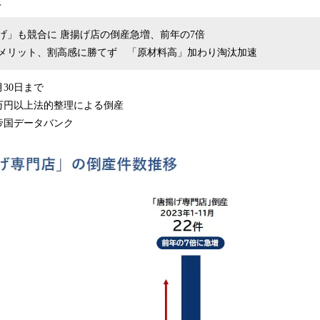
＞
み
込
げ」も競合に 唐揚げ店の倒産急増、前年の7倍
み
メリット、割高感に勝てず 「原材料高」加わり淘汰加速
中
で
す
月30日まで
0万円以上法的整理による倒産
帝国データバンク