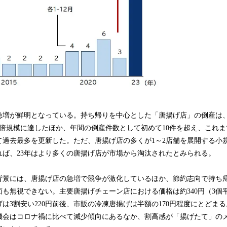
増が鮮明となっている。持ち帰りを中心とした「唐揚げ店」の倒産は、20
倍規模に達したほか、年間の倒産件数として初めて10件を超え、これまで
て過去最多を更新した。ただ、唐揚げ店の多くが1～2店舗を展開する小
れば、23年はより多くの唐揚げ店が市場から淘汰されたとみられる。
背景には、唐揚げ店の急増で競争が激化しているほか、節約志向で持ち
も無視できない。主要唐揚げチェーン店における価格は約340円（3個
は3割安い220円前後、市販の冷凍唐揚げは半額の170円程度にとどま
機会はコロナ禍に比べて減少傾向にあるなか、割高感が「揚げたて」の