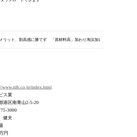
のメリット、割高感に勝てず 「原材料高」加わり淘汰加速
://www.tdb.co.jp/index.html
ビス業
港区南青山2-5-20
775-3000
 健夫
場
0万円