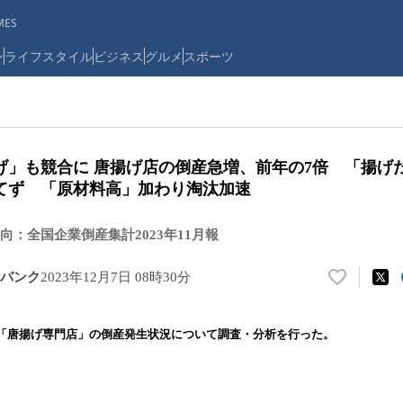
ES
ン
ライフスタイル
ビジネス
グルメ
スポーツ
げ」も競合に 唐揚げ店の倒産急増、前年の7倍 「揚げ
てず 「原材料高」加わり淘汰加速
：全国企業倒産集計2023年11月報
バンク
2023年12月7日 08時30分
い
い
ね
「唐揚げ専門店」の倒産発生状況について調査・分析を行った。
！
数
を
読