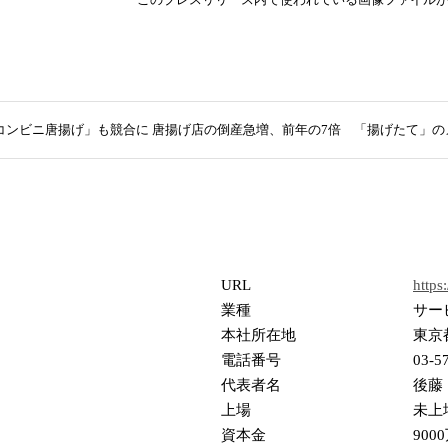
コンビニ唐揚げ」も競合に 唐揚げ店の倒産急増、前年の7倍 「揚げたて」
URL
https
業種
サー
本社所在地
東京都
電話番号
03-5
代表者名
後藤
上場
未上
資本金
900