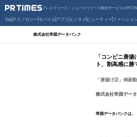
プレスリリース・ニュースリリース配信サービスのPR TIM
Top
テクノロジー
モバイル
アプリ
エンタメ
ビューティー
ファッショ
株式会社帝国データバンク
「コンビニ唐揚
ト、割高感に勝
「唐揚げ店」倒産動向
株式会社帝国データ
帝国データバンクは、