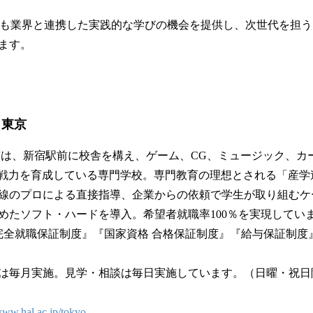
後も業界と連携した実践的な学びの機会を提供し、次世代を担
ます。
Ｌ東京
京は、新宿駅前に校舎を構え、ゲーム、CG、ミュージック、カ
即戦力を育成している専門学校。専門教育の理想とされる「産学
線のプロによる直接指導、企業からの依頼で学生が取り組むケ
めたソフト・ハードを導入。希望者就職率100％を実現してい
完全就職保証制度』『国家資格 合格保証制度』『給与保証制度
は毎月実施。見学・相談は毎日実施しています。（日曜・祝日
/www.hal.ac.jp/tokyo