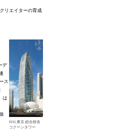
うクリエイターの育成
ーデ
連
ース
ま
』は
除
HAL東京 総合校舎
コクーンタワー