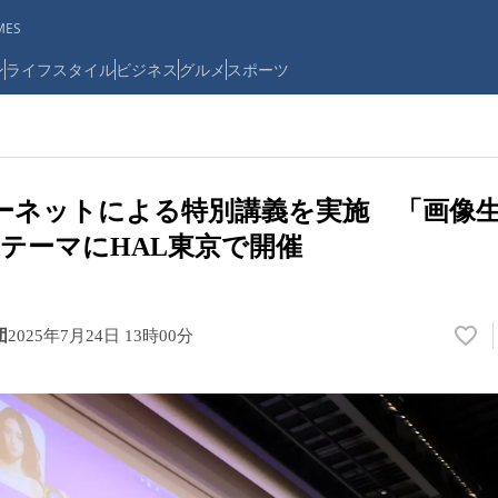
ES
ン
ライフスタイル
ビジネス
グルメ
スポーツ
ーネットによる特別講義を実施 「画像生
テーマにHAL東京で開催
団
2025年7月24日 13時00分
い
い
ね
！
数
を
読