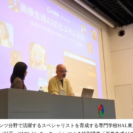
み
込
み
中
で
す
テンツ分野で活躍するスペシャリストを育成する専門学校HAL東