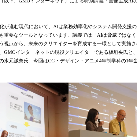
（以下、GMOインターネット）による特別講義「画像生成AI
動化が進む現代において、AIは業務効率化やシステム開発支援
も重要なツールとなっています。講義では「AIは脅威ではな
う視点から、未来のクリエイターを育成する一環として実施さ
GMOインターネットの現役クリエイターである板垣央氏と、ConoHa
の水元誠奈氏。今回はCG・デザイン・アニメ4年制学科の1年