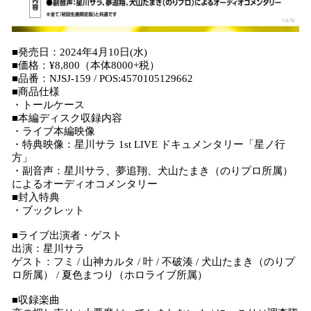
■発売日：2024年4月10日(水)
■価格：¥8,800（本体8000+税）
■品番：NJSJ-159 / POS:4570105129662
■商品仕様
・トールケース
■本編ディスク収録内容
・ライブ本編映像
・特典映像：星川サラ 1st LIVE ドキュメンタリー「星ノ行
方」
・副音声：星川サラ、夢追翔、犬山たまき（のりプロ所属）
によるオーディオコメンタリー
■封入特典
・ブックレット
■ライブ出演者・ゲスト
出演：星川サラ
ゲスト：フミ / 山神カルタ / 叶 / 不破湊 / 犬山たまき（のりプ
ロ所属） / 夏色まつり（ホロライブ所属）
■収録楽曲