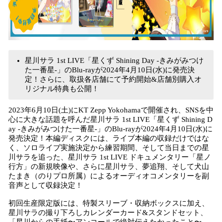
星川サラ 1st LIVE「星くず Shining Day -きみがみつけ
た⼀番星-」のBlu-rayが2024年4月10日(水)に発売決
定！さらに、取扱各店舗にて予約開始&店舗別購入オ
リジナル特典も公開！
2023年6月10日(土)にKT Zepp Yokohamaで開催され、SNSを中
心に大きな話題を呼んだ星川サラ 1st LIVE「星くず Shining D
ay -きみがみつけた⼀番星-」のBlu-rayが2024年4月10日(水)に
発売決定！本編ディスクには、ライブ本編の収録だけではな
く、ソロライブ実施決定から練習期間、そして当日までの星
川サラを追った、星川サラ 1st LIVE ドキュメンタリー「星ノ
行方」の新規映像や、さらに星川サラ、夢追翔、そして犬山
たまき（のりプロ所属）によるオーディオコメンタリーを副
音声として収録決定！
初回生産限定版には、特製スリーブ・収納ボックスに加え、
星川サラの撮り下ろしカレンダーカード&スタンドセット、