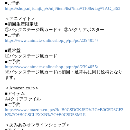
■ご予約
https://shop.nijisanji.jp/s/niji/item/list?ima=1108&tag=TAG_363
＜アニメイト＞
■初回生産限定版
①バックステージ風カード＋ ②A3クリアポスター
■ご予約
https://www.animate-onlineshop.jp/pn/pd/2394054/
■通常盤
①バックステージ風カード
■ご予約
https://www.animate-onlineshop.jp/pn/pd/2394055/
※バックステージ風カードは初回・通常共に同じ絵柄となり
ます。
＜Amazon.co.jp＞
■アイテム
A4クリアファイル
■ご予約
https://www.amazon.co.jp/s?k=B0CSDCKJSD%7C+B0CSD3CF2
K%7C+B0CSCLPXXN%7C+B0CSD58M1R
＜あみあみオンラインショップ＞