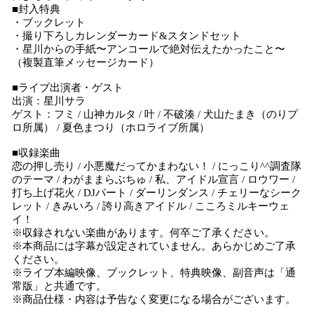
■封入特典
・ブックレット
・撮り下ろしカレンダーカード&スタンドセット
・星川からの手紙〜アンコールで絶対伝えたかったこと〜
（複製直筆メッセージカード）
■ライブ出演者・ゲスト
出演：星川サラ
ゲスト：フミ / 山神カルタ / 叶 / 不破湊 / 犬山たまき（のりプ
ロ所属） / 夏色まつり（ホロライブ所属）
■収録楽曲
恋の押し売り / 小悪魔だってかまわない！ / にっこり^^調査隊
のテーマ / わがままらぶちゅ / 私、アイドル宣言 / ロウワー /
打ち上げ花火 / DJパート / ダーリンダンス / チェリーなシーク
レット / きみいろ / 誇り高きアイドル / こころミルキーウェ
イ！
※収録されない楽曲があります。何卒ご了承ください。
※本商品には字幕が設定されていません。あらかじめご了承
ください。
※ライブ本編映像、ブックレット、特典映像、副音声は「通
常版」と共通です。
※商品仕様・内容は予告なく変更になる場合がございます。