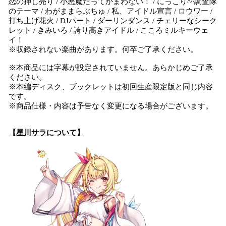
恋の押し売り / 小悪魔だってかまわない！ / にっこり^^調査隊
のテーマ / わがままらぶちゅ / 私、アイドル宣言 / ロウワー /
打ち上げ花火 / DJパート / ダーリンダンス / チェリーなシーク
レット / きみいろ / 誇り高きアイドル / こころミルキーウェ
イ！
※収録されない楽曲があります。何卒ご了承ください。
※本商品には字幕が設定されていません。あらかじめご了承
ください。
※本編ディスク、ブックレットは初回生産限定版と同じ内容
です。
※商品仕様・内容は予告なく変更になる場合がございます。
【星川サラについて】