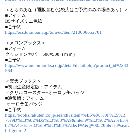
＜とらのあな（通販含む/池袋店はご予約のみの場合あり）＞
■アイテム
B5サイズミニ色紙
■ご予約
https://ecs.toranoana.jp/tora/ec/item/210006652701
＜メロンブックス＞
■アイテム
クッションカバー 500×500（ｍｍ）
■ご予約
https://www.melonbooks.co.jp/detail/detail.php?product_id=2283
564
＜楽天ブックス＞
■初回生産限定版：アイテム
アクリルコースター+オーロラ缶バッジ
■通常版：アイテム
オーロラ缶バッジ
■ご予約
https://books.rakuten.co.jp/search?sitem=%E6%98%9F%E5%B
7%9D%E3%82%B5%E3%83%A9&nitem=%E3%82%A2%E3%
82%A4%E3%83%89%E3%83%AB&f=A&g=003206&l-id=searc
h-l-genre-2