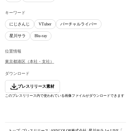
キーワード
にじさんじ
VTuber
バーチャルライバー
星川サラ
Blu-ray
位置情報
東京都
港区
（
本社・支社
）
ダウンロード
プレスリリース素材
このプレスリリース内で使われている画像ファイルがダウンロードできます
トップ
プレスリリース
ANYCOLOR株式会社
星川サラ 1st LIVE「