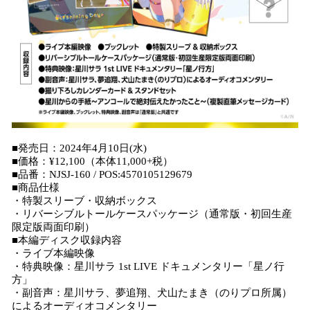
■発売日：2024年4月10日(水)
■価格：¥12,100（本体11,000+税）
■品番：NJSJ-160 / POS:4570105129679
■商品仕様
・特製スリーブ・収納ボックス
・リバーシブルトールケースパッケージ（通常版・初回生産
限定版両面印刷）
■本編ディスク収録内容
・ライブ本編映像
・特典映像：星川サラ 1st LIVE ドキュメンタリー「星ノ行
方」
・副音声：星川サラ、夢追翔、犬山たまき（のりプロ所属）
によるオーディオコメンタリー