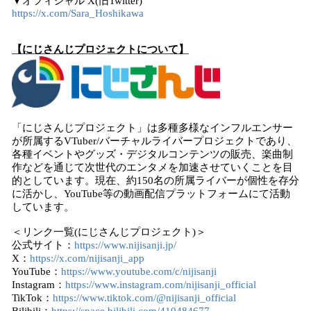
▼オフィシャル X(旧Twitter)
https://x.com/Sara_Hoshikawa
【にじさんじプロジェクトについて】
「にじさんじプロジェクト」は多種多様なインフルエンサー
が所属するVTuber/バーチャルライバープロジェクトであり、
各種イベントやグッズ・デジタルコンテンツの販売、楽曲制
作などを通じて次世代のエンタメを加速させていくことを目
的としています。現在、約150名の所属ライバーが個性を存分
に活かし、YouTube等の動画配信プラットフォームにて活動
しています。
＜リンク一覧(にじさんじプロジェクト)＞
公式サイト：
https://www.nijisanji.jp/
X：
https://x.com/nijisanji_app
YouTube：
https://www.youtube.com/c/nijisanji
Instagram：
https://www.instagram.com/nijisanji_official
TikTok：
https://www.tiktok.com/@nijisanji_official