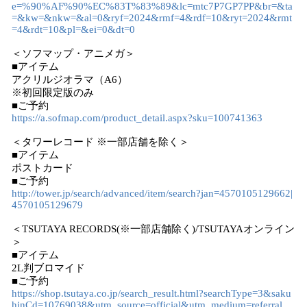
e=%90%AF%90%EC%83T%83%89&lc=mtc7P7GP7PP&br=&ta
=&kw=&nkw=&al=0&ryf=2024&rmf=4&rdf=10&ryt=2024&rmt
=4&rdt=10&pl=&ei=0&dt=0
＜ソフマップ・アニメガ＞
■アイテム
アクリルジオラマ（A6）
※初回限定版のみ
■ご予約
https://a.sofmap.com/product_detail.aspx?sku=100741363
＜タワーレコード ※一部店舗を除く＞
■アイテム
ポストカード
■ご予約
http://tower.jp/search/advanced/item/search?jan=4570105129662|
4570105129679
＜TSUTAYA RECORDS(※一部店舗除く)/TSUTAYAオンライン
＞
■アイテム
2L判ブロマイド
■ご予約
https://shop.tsutaya.co.jp/search_result.html?searchType=3&saku
hinCd=10769038&utm_source=official&utm_medium=referral