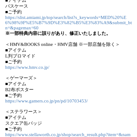
■アイテム
パスケース
■ご予約
https://slist.amiami.jp/top/search/list?s_keywords=MED%20%E
6%98%9F%E5%B7%9D%E3%82%B5%E3%83%A9&submit_bt
n=&pagemax=60
※一部特典内容に誤りがあり、修正いたしました。
＜HMV&BOOKS online・HMV店舗 ※一部店舗を除く＞
■アイテム
L判ブロマイド
■ご予約
https://www.hmv.co.jp/
＜ゲーマーズ＞
■アイテム
B2布ポスター
■ご予約
https://www.gamers.co.jp/pn/pd/10703453/
＜ステラワース＞
■アイテム
スクエア缶バッジ
■ご予約
https://www.stellaworth.co.jp/shop/search_result.php?item=&nam