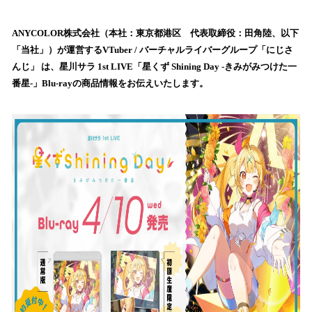
い
ね
！
ANYCOLOR株式会社（本社：東京都港区 代表取締役：田角陸、以下
数
「当社」）が運営するVTuber / バーチャルライバーグループ「にじさ
を
んじ」 は、星川サラ 1st LIVE「星くず Shining Day -きみがみつけた⼀
読
番星-」Blu-rayの商品情報をお伝えいたします。
み
込
み
中
で
す