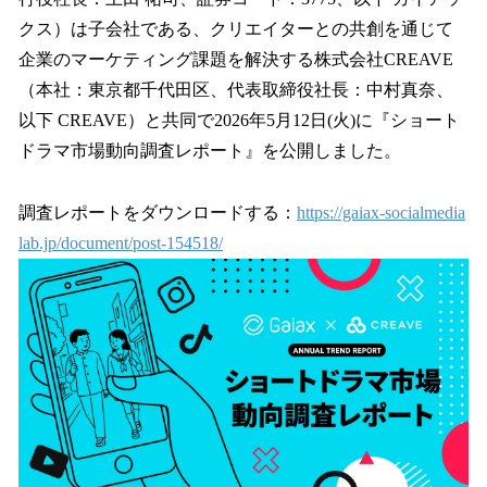
を
クス）は子会社である、クリエイターとの共創を通じて
読
み
企業のマーケティング課題を解決する株式会社CREAVE
込
（本社：東京都千代田区、代表取締役社長：中村真奈、
み
以下 CREAVE）と共同で2026年5月12日(火)に『ショート
中
で
ドラマ市場動向調査レポート』を公開しました。
す
調査レポートをダウンロードする：
https://gaiax-socialmedia
lab.jp/document/post-154518/