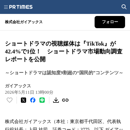
株式会社ガイアックス
フォロー
ショートドラマの視聴媒体は『TikTok』が
42.4%で1位！ ショートドラマ市場動向調査
レポートを公開
～ショートドラマは認知度9割超の“国民的”コンテンツ～
ガイアックス
2026年5月11日 13時00分
い
い
ね
！
株式会社ガイアックス（本社：東京都千代田区、代表執
数
行役社長：上田 祐司、証券コード：3775、以下 ガイアッ