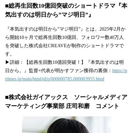
■総再生回数10億回突破のショートドラマ『本
気出すのは明日から”マジ明日”』
『本気出すのは明日から”マジ明日”』とは、2025年2月か
ら開始10ヶ月で総再生回数10億回、フォロワー数40万人
を突破した株式会社CREAVEが制作のショートドラマで
す。
▶詳細：【総再生回数10億回突破！】『本気出すのは明
日から。』監督×代表が明かすファン獲得の裏側：
https://p
rtimes.jp/main/html/rd/p/000000785.000003955.html
■株式会社ガイアックス ソーシャルメディア
マーケティング事業部 庄司和磨 コメント