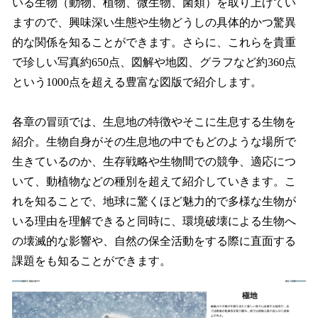
いる生物（動物、植物、微生物、菌類）を取り上げてい
ますので、興味深い生態や生物どうしの具体的かつ驚異
的な関係を知ることができます。さらに、これらを貴重
で珍しい写真約650点、図解や地図、グラフなど約360点
という1000点を超える豊富な図版で紹介します。
各章の冒頭では、生息地の特徴やそこに生息する生物を
紹介。生物自身がその生息地の中でもどのような場所で
生きているのか、生存戦略や生物間での競争、適応につ
いて、動植物などの種別を超えて紹介していきます。こ
れを知ることで、地球に驚くほど魅力的で多様な生物が
いる理由を理解できると同時に、環境破壊による生物へ
の壊滅的な影響や、自然の保全活動をする際に直面する
課題をも知ることができます。