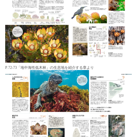
P.72-73「地中海性低木林」の生息地を紹介する章より