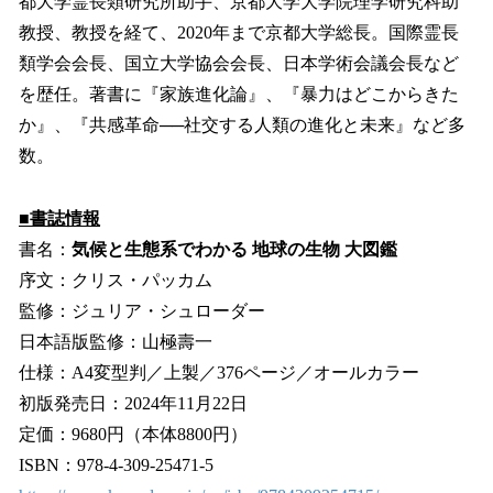
都大学霊長類研究所助手、京都大学大学院理学研究科助
教授、教授を経て、2020年まで京都大学総長。国際霊長
類学会会長、国立大学協会会長、日本学術会議会長など
を歴任。著書に『家族進化論』、『暴力はどこからきた
か』、『共感革命──社交する人類の進化と未来』など多
数。
■書誌情報
書名：
気候と生態系でわかる 地球の生物 大図鑑
序文：クリス・パッカム
監修：ジュリア・シュローダー
日本語版監修：山極壽一
仕様：A4変型判／上製／376ページ／オールカラー
初版発売日：2024年11月22日
定価：9680円（本体8800円）
ISBN：978-4-309-25471-5