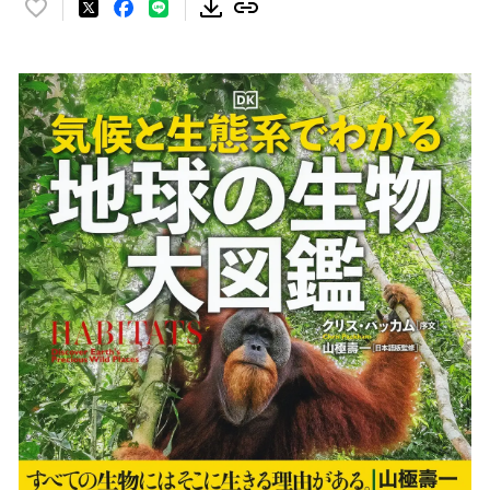
い
い
ね
！
数
を
読
み
込
み
中
で
す