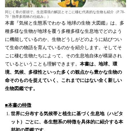
同じく章の冒頭で、生息環境の解説とそこに棲む代表的な生物も紹介（P.78-
79「熱帯多雨林の仕組み」）
本書『気候と生態系でわかる 地球の生物 大図鑑』は、多
種多様な生物が地球を覆う多種多様な生息地でどのよう
に機能しているのか、生物どうしがどのように結びつい
て生命の物語を育んでいるのかを紹介します。そしてそ
こに棲む生物たちによって、その生息地自体が構築され
ているということも理解できます。
本書は、地球、環
境、気候、多様性といった多くの観点から豊かな生物の
命そのものを捉えていく、これまでにはない全く新しい
生物図鑑です。
■本書の特徴
世界に分布する気候帯と植生に基づく生息地（ハビタ
ット）ごとに、各生態系の特徴を具体的に紹介する本
邦初の図鑑です。