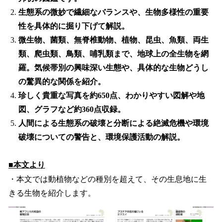
生態系の微妙で繊細なバランスや、生物多様性の重要
性を具体的に掘り下げて解説。
微生物、菌類、無脊椎動物、植物、昆虫、魚類、両生
類、爬虫類、鳥類、哺乳類まで、地球上の全生物を網
羅。気候帯別の興味深い生態や、具体的な生物どうし
の驚異的な関係を紹介。
珍しく貴重な写真を約650点、わかりやすい図解や地
図、グラフなど約360点収録。
人間による生態系の破壊と分断による絶滅危機や環境
破壊についての警告と、環境保護活動の解説。
■本文より
・本文では動植物などの種別を超えて、その生息地に生
きる生物を紹介します。