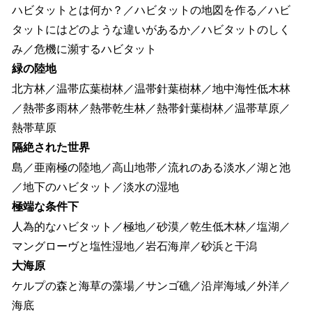
ハビタットとは何か？／ハビタットの地図を作る／ハビ
タットにはどのような違いがあるか／ハビタットのしく
み／危機に瀕するハビタット
緑の陸地
北方林／温帯広葉樹林／温帯針葉樹林／地中海性低木林
／熱帯多雨林／熱帯乾生林／熱帯針葉樹林／温帯草原／
熱帯草原
隔絶された世界
島／亜南極の陸地／高山地帯／流れのある淡水／湖と池
／地下のハビタット／淡水の湿地
極端な条件下
人為的なハビタット／極地／砂漠／乾生低木林／塩湖／
マングローヴと塩性湿地／岩石海岸／砂浜と干潟
大海原
ケルプの森と海草の藻場／サンゴ礁／沿岸海域／外洋／
海底