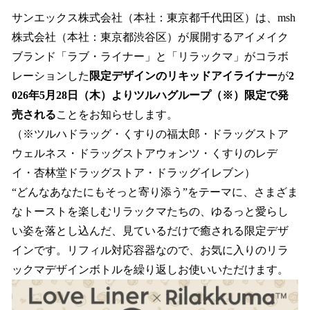
ね
！
サンエックス株式会社（本社：東京都千代田区）は、msh
数
株式会社（本社：東京都渋谷区）が展開するアイメイク
を
ブランド「ラブ・ライナー」と「リラックマ」がコラボ
読
み
レーションした
限定デザインのリキッドアイライナー
が
2
込
026年5月28日（木）よりツルハグループ（※）限定で発
み
売される
ことをお知らせします。
中
で
（※ツルハドラッグ・くすりの福太郎・ドラッグストア
す
ウェルネス・ドラッグストアウォンツ・くすりのレデ
イ・杏林堂ドラッグストア・ドラッグイレブン）
“どんなあなたにもそっと寄り添う”をテーマに、さまざま
なトーストを楽しむリラックマたちの、ゆるっと愛らし
い姿を落とし込んだ、見ているだけで癒される限定デザ
インです。リフィル対応容器なので、お気に入りのリラ
ックマデザインボトルを繰り返しお使いいただけます。