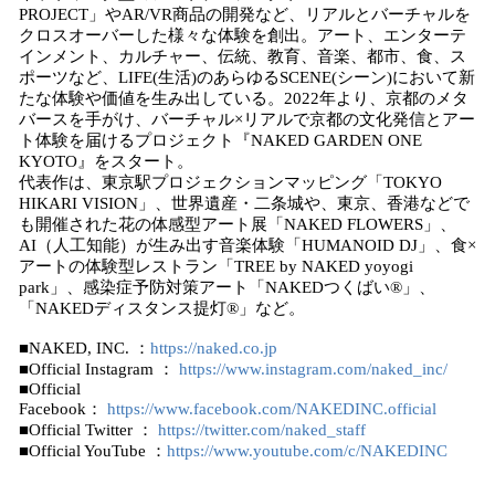
PROJECT」やAR/VR商品の開発など、リアルとバーチャルを
クロスオーバーした様々な体験を創出。アート、エンターテ
インメント、カルチャー、伝統、教育、音楽、都市、食、ス
ポーツなど、LIFE(生活)のあらゆるSCENE(シーン)において新
たな体験や価値を生み出している。2022年より、京都のメタ
バースを手がけ、バーチャル×リアルで京都の文化発信とアー
ト体験を届けるプロジェクト『NAKED GARDEN ONE
KYOTO』をスタート。
代表作は、東京駅プロジェクションマッピング「TOKYO
HIKARI VISION」、世界遺産・二条城や、東京、香港などで
も開催された花の体感型アート展「NAKED FLOWERS」、
AI（人工知能）が生み出す音楽体験「HUMANOID DJ」、食×
アートの体験型レストラン「TREE by NAKED yoyogi
park」、感染症予防対策アート「NAKEDつくばい®︎」、
「NAKEDディスタンス提灯®︎」など。
■NAKED, INC. ：
https://naked.co.jp
■Official Instagram ：
https://www.instagram.com/naked_inc/
■Official
Facebook：
https://www.facebook.com/NAKEDINC.official
■Official Twitter ：
https://twitter.com/naked_staff
■Official YouTube ：
https://www.youtube.com/c/NAKEDINC