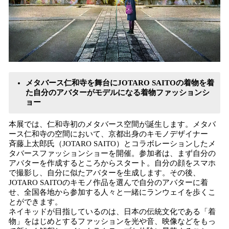
メタバース仁和寺を舞台にJOTARO SAITOの着物を着
た自分のアバターがモデルになる着物ファッションシ
ョー
本展では、仁和寺初のメタバース空間が誕生します。メタバ
ース仁和寺の空間において、京都出身のキモノデザイナー
斉藤上太郎氏（JOTARO SAITO）とコラボレーションしたメ
タバースファッションショーを開催。参加者は、まず自分の
アバターを作成するところからスタート。自分の顔をスマホ
で撮影し、自分に似たアバターを生成します。その後、
JOTARO SAITOのキモノ作品を選んで自分のアバターに着
せ、全国各地から参加する人々と一緒にランウェイを歩くこ
とができます。
ネイキッドが目指しているのは、日本の伝統文化である「着
物」をはじめとするファッションを光や音、映像などをもっ