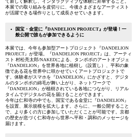
て新しく解釈し、インタラクティブな体験に昇華すること。
本展での取り組みを皮切りに、今後さまざまなアーティスト
が活躍できる場作りとして成長させていきます。
国宝・金堂に『DANDELION PROJECT』が登場！一
般公開で誰もが参加できるように
本展では、今年も参加型アートプロジェクト『DANDELION
PROJECT』が登場。『DANDELION PROJECT』は、アーティ
スト 村松亮太郎/NAKEDによる、タンポポのアートオブジェ
『DANDELION』を世界各地に植樹し（設置し）、平和の象
徴である花を世界中に咲かせていくアートプロジェクトで
す。体験者がスマホを『DANDELION』にかざすと、デジタ
ルのタンポポの綿毛が舞い上がり、ネットワークで
『DANDELION』が植樹されている各地につながり、リアル
タイムでデジタルの花を届けることができます。
今年は仁和寺の中でも、国宝である金堂に『DANDELION』
を設置、展示規模を拡大します。さらに、一般公開すること
で、より多くの方に参加していただくことが可能です。京都
の歴史が息づく仁和寺から世界へ平和・調和のメッセージを
届けます。