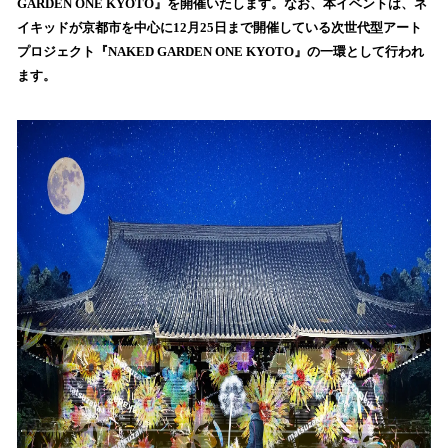
GARDEN ONE KYOTO』を開催いたします。なお、本イベントは、ネ
み
イキッドが京都市を中心に12月25日まで開催している次世代型アート
込
プロジェクト『NAKED GARDEN ONE KYOTO』の一環として行われ
み
ます。
中
で
す