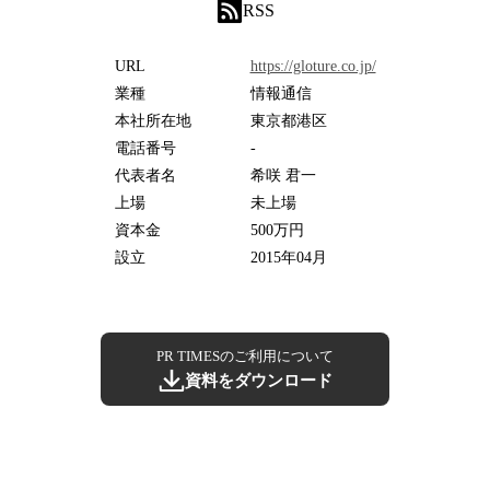
RSS
URL
https://gloture.co.jp/
業種
情報通信
本社所在地
東京都港区
電話番号
-
代表者名
希咲 君一
上場
未上場
資本金
500万円
設立
2015年04月
PR TIMESのご利用について
資料をダウンロード