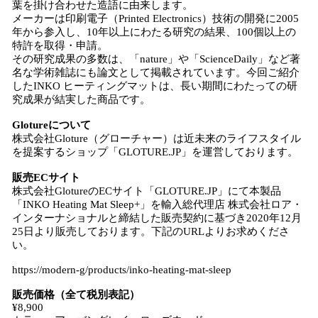
葉を掛け合わせた造語に由来します。
メーカーは印刷電子（Printed Electronics）技術の開発に2005
年から参入し、10年以上にわたる研究の結果、100個以上の
特許を取得・申請。
その研究成果の多数は、「nature」や「ScienceDaily」など著
名な学術雑誌にも論文として掲載されています。今回ご紹介
したINKO ヒーティングマットは、長い期間にわたっての研
究成果が結実した商品です。
Glotureについて
株式会社Gloture（グローチャー）は近未来のライフスタイル
を提案するショップ「GLOTURE.JP」を運営しております。
販売ECサイト
株式会社GlotureのECサイト「GLOTURE.JP」にて本製品
「INKO Heating Mat Sleep+」を輸入総代理店 株式会社ロア・
インターナショナルと締結した販売契約に基づき2020年12月
25日より販売しております。下記のURLよりお求めくださ
い。
https://modern-g/products/inko-heating-mat-sleep
販売価格（全て税別表記）
¥8,900