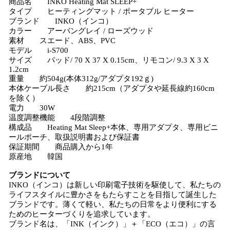
商品名 INKO Heating Mat SLEEP+
タイプ ヒーティングマット / ポータブル ヒーター
ブランド INKO（インコ）
カラー アーバングレイ / ローズウッド
素材 スエード、ABS、PVC
モデル i-S700
サイズ パッド/ 70 X 37 X 0.15cm、リモコン/ 9.3 X 3 X
1.2cm
重量 約504g(本体312g/アダプタ192ｇ)
本体ケーブル長さ 約215cm（アダプタや延長線約160cm
を除く）
電力 30W
温度調整機能 4段階調整
構成品 Heating Mat Sleep+本体、専用アダプタ、専用ビニ
ールポーチ、取扱説明書および保証書
保証期間 商品購入から1年
原産地 韓国
ブランドについて
INKO（インコ）は新しい印刷電子技術を駆使して、私たちの
ライフスタイルに豊かさをもたらすことを目指して誕生した
ブランドです。薄くて軽い、私たちの日常をより便利にする
ためのヒーターづくりを追求しています。
ブランド名は、「INK（インク）」＋「ECO（エコ）」の言