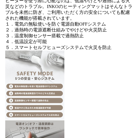
ヒーターを使う際に心配なのは、低温やけどや過熱による火
災などのトラブル。INKOのヒーティングマットはそんなトラ
ブルを未然に防ぎ、ご利用いただく方の安全についても配慮
された機能が搭載されています。
１．電気の無駄使いを防ぐ電源自動OFFシステム
２．過熱時の電源遮断仕組みでやけどや火災防止
３．温度制御センサー搭載で過熱防止
４．低温設定が可能
５．スマートセルフヒューズシステムで火災を防止