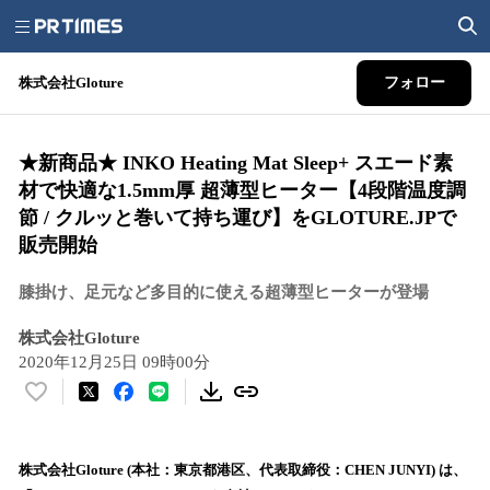
株式会社Gloture
フォロー
★新商品★ INKO Heating Mat Sleep+ スエード素
材で快適な1.5mm厚 超薄型ヒーター【4段階温度調
節 / クルッと巻いて持ち運び】をGLOTURE.JPで
販売開始
膝掛け、足元など多目的に使える超薄型ヒーターが登場
株式会社Gloture
2020年12月25日 09時00分
い
い
ね
！
株式会社Gloture (本社：東京都港区、代表取締役：CHEN JUNYI) は、