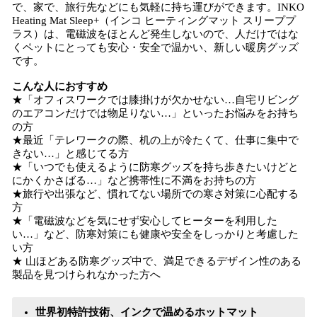
で、家で、旅行先などにも気軽に持ち運びができます。INKO
Heating Mat Sleep+（インコ ヒーティングマット スリーププ
ラス）は、電磁波をほとんど発生しないので、人だけではな
くペットにとっても安心・安全で温かい、新しい暖房グッズ
です。
こんな人におすすめ
★「オフィスワークでは膝掛けが欠かせない…自宅リビング
のエアコンだけでは物足りない…」といったお悩みをお持ち
の方
★最近「テレワークの際、机の上が冷たくて、仕事に集中で
きない…」と感じてる方
★「いつでも使えるように防寒グッズを持ち歩きたいけどと
にかくかさばる…」など携帯性に不満をお持ちの方
★旅行や出張など、慣れてない場所での寒さ対策に心配する
方
★「電磁波などを気にせず安心してヒーターを利用した
い…」など、防寒対策にも健康や安全をしっかりと考慮した
い方
★ 山ほどある防寒グッズ中で、満足できるデザイン性のある
製品を見つけられなかった方へ
世界初特許技術、インクで温めるホットマット