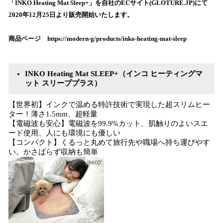
数
「INKO Heating Mat Sleep+」を自社のECサイト(GLOTURE.JP)にて
を
2020年12月25日より販売開始いたします。
読
み
商品ページ https://modern-g/products/inko-heating-mat-sleep
込
み
中
INKO Heating Mat SLEEP+（インコ ヒーティングマ
で
ット スリーププラス）
す
【世界初】インクで温める特許技術で実現した超スリムヒー
ター！薄さ1.5mm、超軽量
【電磁波も安心】電磁波を99.9%カット、肌触りのよいスエ
ード使用、人にも環境にも優しい
【コンパクト】くるっと丸めて旅行先や職場へ持ち運びやす
い。かさばらず収納も簡単