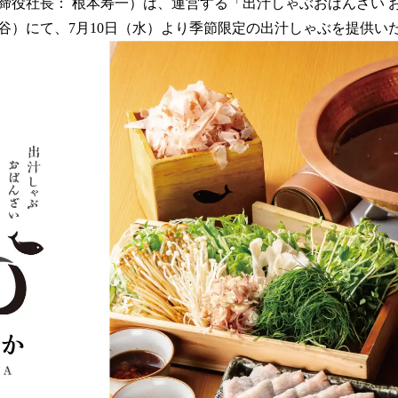
締役社長： 根本寿一）は、運営する「出汁しゃぶおばんざい 
読
谷）にて、7月10日（水）より季節限定の出汁しゃぶを提供い
み
込
み
中
で
す