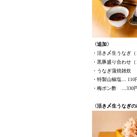
〈追加〉
・活き〆生うなぎ（10
・黒豚盛り合わせ（10
・うなぎ蒲焼雑炊
・特製山椒塩… 11
・梅ポン酢 …330
〈活き〆生うなぎの