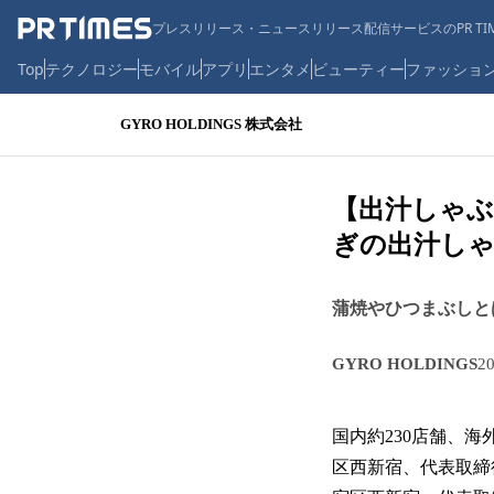
プレスリリース・ニュースリリース配信サービスのPR TIM
Top
テクノロジー
モバイル
アプリ
エンタメ
ビューティー
ファッショ
GYRO HOLDINGS 株式会社
【出汁しゃぶ
ぎの出汁しゃ
蒲焼やひつまぶしと
GYRO HOLDINGS
2
国内約230店舗、海
区西新宿、代表取締