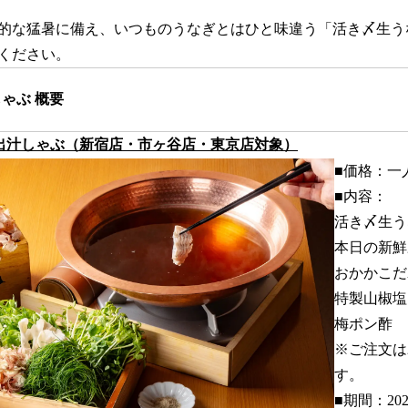
的な猛暑に備え、いつものうなぎとはひと味違う「活き〆生う
ください。
ゃぶ 概要
出汁しゃぶ（新宿店・市ヶ谷店・東京店対象）
■価格：⼀⼈
■内容：
活き〆生うな
本日の新鮮
おかかこだ
特製山椒塩
梅ポン酢
※ご注⽂は
す。
■期間：20