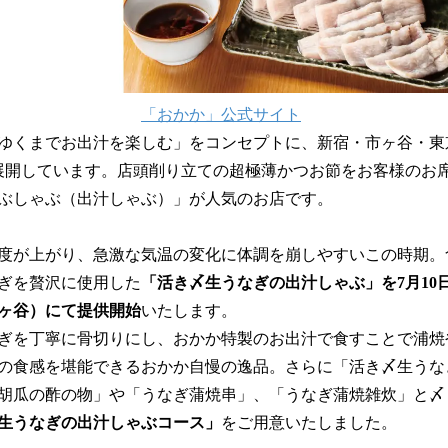
「おかか」公式サイト
ゆくまでお出汁を楽しむ」をコンセプトに、新宿・市ヶ谷・東
展開しています。店頭削り⽴ての超極薄かつお節をお客様のお
ぶしゃぶ（出汁しゃぶ）」が⼈気のお店です。
度が上がり、急激な気温の変化に体調を崩しやすいこの時期。
ぎを贅沢に使用した
「活き〆生うなぎの出汁しゃぶ」を7月10
ヶ谷）にて提供開始
いたします。
ぎを丁寧に骨切りにし、おかか特製のお出汁で食すことで浦焼
の食感を堪能できるおかか自慢の逸品。さらに「活き〆生うな
胡瓜の酢の物」や「うなぎ蒲焼串」、「うなぎ蒲焼雑炊」と〆
生うなぎの出汁しゃぶコース」
をご用意いたしました。