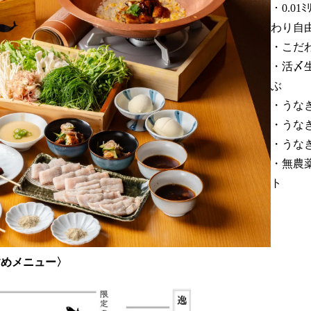
・0.0
わり自
・こだ
・活〆
ぶ
・うな
・うな
・うな
・無農
ト
すめメニュー〉