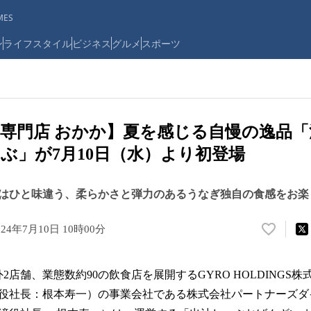
ES
ン
ライフスタイル
ビジネス
グルメ
スポーツ
専門店 おかか】夏を感じる自慢の逸品
ぶ」が7月10日（水）より初登場
はひと味違う、柔らかさと弾力のあるうなぎ独自の食感をお楽
024年7月10日 10時00分
い
い
ね
外2店舗、業態数約90の飲食店を展開するGYRO HOLDINGS
！
数
役社長：根本寿一）の事業会社である株式会社パートナーズダ
を