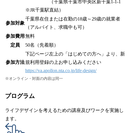
（千葉県千葉市中央区新千葉1-1-1
※JR千葉駅直結）
千葉県在住または在勤の18歳～29歳の就業者
参加対象
（アルバイト、求職中も可）
参加費用
無料
定員
50名（先着順）
下記ページ左上の「はじめての方へ」より、新
参加方法
規利用登録の上お申し込みください
https://va.apollon.nta.co.jp/life-design/
※オンライン・対面の内容は同一
プログラム
ライフデザインを考えるための講座及びワークを実施し
ます。