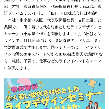
数
BJ（本社：東京都新宿区、代表取締役社長：石坂茂、東
を
証プライム：6071、以下「IBJ」）は株式会社日本旅行
読
み
（本社：東京都中央区、代表取締役社長：吉田圭吾）と
込
共同で、「働く若い世代を対象としたライフデザインセ
み
ミナー」（千葉県主催）を開催します。11月13日はオン
中
で
ラインで、11月26日にはJR千葉駅直結の「ペリエ千葉」
す
で対面形式で実施します。同セミナーでは、ライフデザ
イン指導のエキスパートであるIBJの森宏樹氏が講師とな
り、結婚、子育て、仕事などのライフイベントをテーマ
に講義します。