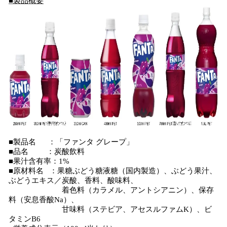
■製品概要
■製品名 ：「ファンタ グレープ」
■品名 ：炭酸飲料
■果汁含有率：1%
■原材料名 ：果糖ぶどう糖液糖（国内製造）、ぶどう果汁、
ぶどうエキス／炭酸、香料、酸味料、
着色料（カラメル、アントシアニン）、保存
料（安息香酸Na）、
甘味料（ステビア、アセスルファムK）、ビ
タミンB6