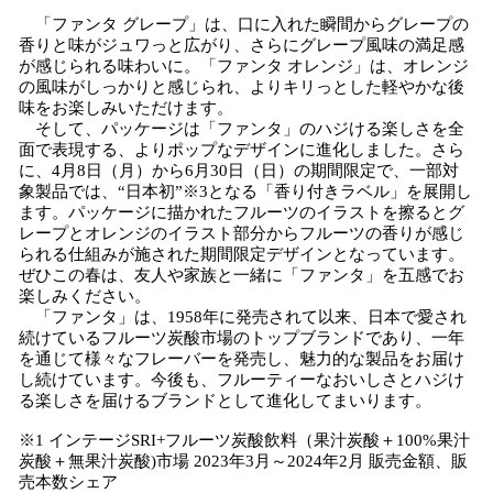
「ファンタ グレープ」は、口に入れた瞬間からグレープの
香りと味がジュワっと広がり、さらにグレープ風味の満足感
が感じられる味わいに。「ファンタ オレンジ」は、オレンジ
の風味がしっかりと感じられ、よりキリっとした軽やかな後
味をお楽しみいただけます。
そして、パッケージは「ファンタ」のハジける楽しさを全
面で表現する、よりポップなデザインに進化しました。さら
に、4月8日（月）から6月30日（日）の期間限定で、一部対
象製品では、“日本初”※3となる「香り付きラベル」を展開し
ます。パッケージに描かれたフルーツのイラストを擦るとグ
レープとオレンジのイラスト部分からフルーツの香りが感じ
られる仕組みが施された期間限定デザインとなっています。
ぜひこの春は、友人や家族と一緒に「ファンタ」を五感でお
楽しみください。
「ファンタ」は、1958年に発売されて以来、日本で愛され
続けているフルーツ炭酸市場のトップブランドであり、一年
を通じて様々なフレーバーを発売し、魅力的な製品をお届け
し続けています。今後も、フルーティーなおいしさとハジけ
る楽しさを届けるブランドとして進化してまいります。
※1 インテージSRI+フルーツ炭酸飲料（果汁炭酸＋100%果汁
炭酸＋無果汁炭酸)市場 2023年3月～2024年2月 販売金額、販
売本数シェア