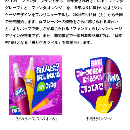
数
No.1※1「ファンタ」ブランドから、長年愛され続けている「ファンタ
を
グレープ」と「ファンタ オレンジ」を、５年ぶりに味わいおよびパッ
読
ケージデザインをフルリニューアルし、2024年4月8日（月）から全国
み
で発売開始します。両フレーバーの特徴をさらに感じられる味わい
込
と、よりポップで楽しさが感じられる「ファンタ」らしいパッケージ
み
デザインが特徴です。また、期間限定で一部対象製品※2では、“日本
中
で
初”※3となる「香り付きラベル」を展開※4します。
す