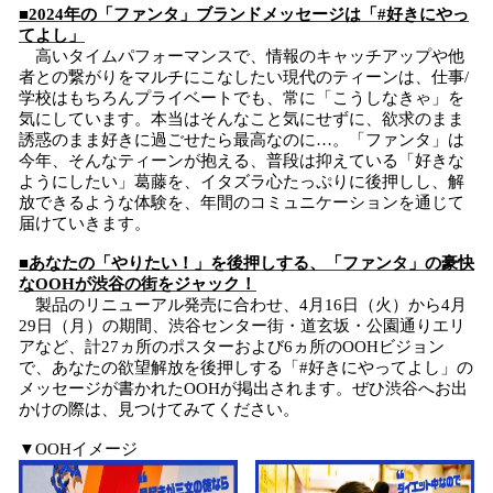
■2024年の「ファンタ」ブランドメッセージは「#好きにやっ
てよし」
高いタイムパフォーマンスで、情報のキャッチアップや他
者との繋がりをマルチにこなしたい現代のティーンは、仕事/
学校はもちろんプライベートでも、常に「こうしなきゃ」を
気にしています。本当はそんなこと気にせずに、欲求のまま
誘惑のまま好きに過ごせたら最高なのに…。「ファンタ」は
今年、そんなティーンが抱える、普段は抑えている「好きな
ようにしたい」葛藤を、イタズラ心たっぷりに後押しし、解
放できるような体験を、年間のコミュニケーションを通じて
届けていきます。
■あなたの「やりたい！」を後押しする、「ファンタ」の豪快
なOOHが渋谷の街をジャック！
製品のリニューアル発売に合わせ、4月16日（火）から4月
29日（月）の期間、渋谷センター街・道玄坂・公園通りエリ
アなど、計27ヵ所のポスターおよび6ヵ所のOOHビジョン
で、あなたの欲望解放を後押しする「#好きにやってよし」の
メッセージが書かれたOOHが掲出されます。ぜひ渋谷へお出
かけの際は、見つけてみてください。
▼OOHイメージ