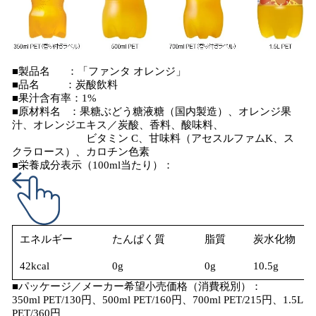
■製品名 ：「ファンタ オレンジ」
■品名 ：炭酸飲料
■果汁含有率：1%
■原材料名 ：果糖ぶどう糖液糖（国内製造）、オレンジ果
汁、オレンジエキス／炭酸、香料、酸味料、
ビタミン C、甘味料（アセスルファムK、ス
クラロース）、カロチン色素
■栄養成分表示（100ml当たり）：
エネルギー
たんぱく質
脂質
炭水化物
42kcal
0g
0g
10.5g
■パッケージ／メーカー希望小売価格（消費税別）：
350ml PET/130円、500ml PET/160円、700ml PET/215円、1.5L
PET/360円