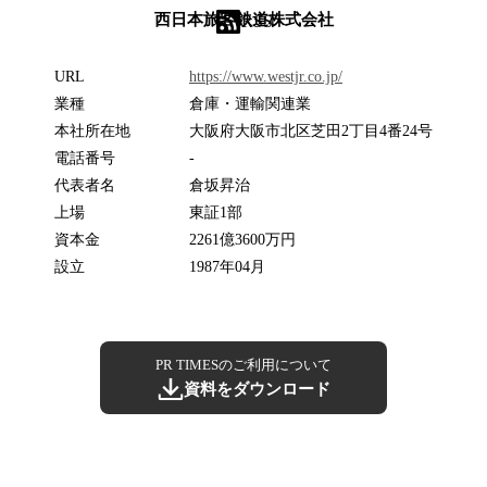
西日本旅客鉄道株式会社
RSS
URL
https://www.westjr.co.jp/
業種
倉庫・運輸関連業
本社所在地
大阪府大阪市北区芝田2丁目4番24号
電話番号
-
代表者名
倉坂昇治
上場
東証1部
資本金
2261億3600万円
設立
1987年04月
PR TIMESのご利用について
資料をダウンロード