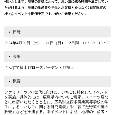
催いたします。地域の皆様にとって、思い出に残る時間を過ごしてい
込
ただけるよう、地域の生産者や学生とお客様とをつなぐ2日間限定の
み
様々なイベントを開催予定です。ぜひご来場ください。
中
で
す
日時
2024年4月20日（土）・21日（日） 2日間 11：00～16：00
会場
さんすて福山1Fローズガーデン・4F屋上
概要
ファミリーやSNS世代に向けに、いちごに特化したイベント
を実施。具体的には、広島県内のいちご農家、スイーツ店な
どに出店いただくとともに、広島県立西条農業高等学校の学
生による「いちごに関する研究発表」や「育てた野菜の苗の
販売」などを実施する。本イベントにより、地域の生産者・