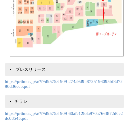
プレスリリース
https://prtimes.jp/a/?f=d95753-909-274a9d9b8725196095bf8d72
90d36ccb.pdf
チラシ
https://prtimes.jp/a/?f=d95753-909-60afe1283a970a766f872d0e2
dc08545.pdf