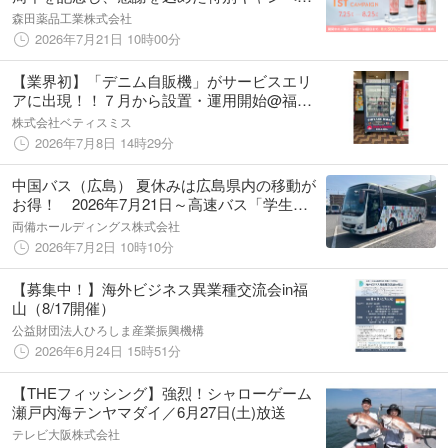
ンを7月25日よりスタート
森田薬品工業株式会社
2026年7月21日 10時00分
【業界初】「デニム自販機」がサービスエリ
アに出現！！７月から設置・運用開始@福山
SA
株式会社ベティスミス
2026年7月8日 14時29分
中国バス（広島） 夏休みは広島県内の移動が
お得！ 2026年7月21日～高速バス「学生運
賃均一キャンペーン」開始 対象路線の片道
両備ホールディングス株式会社
運賃が500円または1,500円均一でご利用可能
2026年7月2日 10時10分
【募集中！】海外ビジネス異業種交流会in福
山（8/17開催）
公益財団法人ひろしま産業振興機構
2026年6月24日 15時51分
【THEフィッシング】強烈！シャローゲーム
瀬戸内海テンヤマダイ／6月27日(土)放送
テレビ大阪株式会社