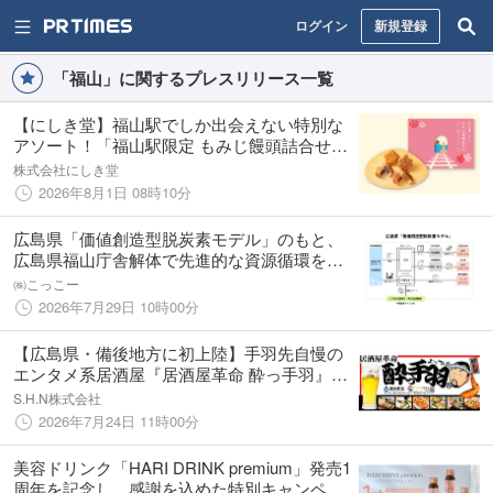
ログイン
新規登録
「福山」に関するプレスリリース一覧
【にしき堂】福山駅でしか出会えない特別な
アソート！「福山駅限定 もみじ饅頭詰合せ」
が8月1日より新登場
株式会社にしき堂
2026年8月1日 08時10分
広島県「価値創造型脱炭素モデル」のもと、
広島県福山庁舎解体で先進的な資源循環を構
築
㈱こっこー
2026年7月29日 10時00分
【広島県・備後地方に初上陸】手羽先自慢の
エンタメ系居酒屋『居酒屋革命 酔っ手羽』が
8月1日（土）に福山駅前にオープン！当日は
S.H.N株式会社
生ビールが1円！
2026年7月24日 11時00分
美容ドリンク「HARI DRINK premium」発売1
周年を記念し、感謝を込めた特別キャンペー