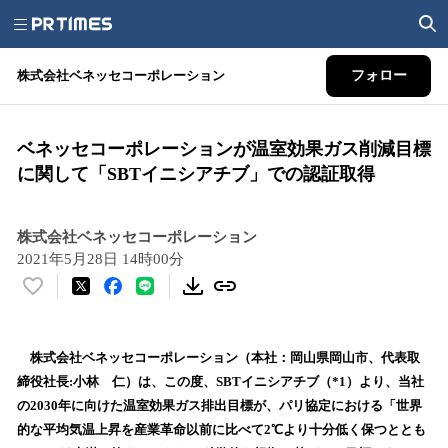
株式会社ベネッセコーポレーション
フォロー
ベネッセコーポレーションが温室効果ガス削減目標
に関して「SBTイニシアチブ」での認証取得
株式会社ベネッセコーポレーション
2021年5月28日 14時00分
い
い
ね
！
株式会社ベネッセコーポレーション（本社：岡山県岡山市、代表取
数
締役社長:小林 仁）は、この度、SBTイニシアチブ（*1）より、当社
を
の2030年に向けた温室効果ガス排出目標が、パリ協定における「世界
読
的な平均気温上昇を産業革命以前に比べて2℃より十分低く保つととも
み