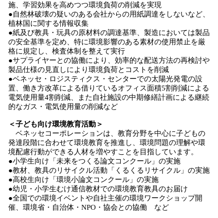
施、学習効果を高めつつ環境負荷の削減を実現
●自然林破壊の疑いのある会社からの用紙調達をしないなど、
植林国に関する情報収集
●紙及び教具・玩具の原材料の調達基準、製造においては製品
の安全基準を定め、特に環境影響のある素材の使用禁止を厳
格に規定し、検査体制を整えて実行
●サプライヤーとの協働により、効率的な配送方法の再検討や
製品仕様の見直しにより環境負荷とコストを削減
●ベネッセ・ロジスティクス・センターでの太陽光発電の設
置、働き方改革による借りているオフィス面積5割削減による
電気使用量4割削減、また自社施設の中期修繕計画による継続
的なガス・電気使用量の削減など
＜子ども向け環境教育活動＞
ベネッセコーポレーションは、教育分野を中心に子どもの
発達段階に合わせて環境教育を推進し、環境問題の理解や環
境配慮行動ができる人材を増やすことを目指しています。
●小学生向け「未来をつくる論文コンクール」の実施
●教材、教具のリサイクル活動「くるくるリサイクル」の実施
●高校生向け「環境小論文コンクール」の実施
●幼児・小学生むけ通信教材での環境教育教具のお届け
●全国での環境イベントや自社主催の環境ワークショップ開
催、環境省・自治体・NPO・協会との協働 など