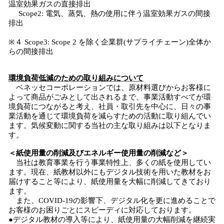
温室効果ガスの直接排出
Scope2: 電気、蒸気、熱の使用に伴う温室効果ガスの間接
排出
※４ Scope3: Scope 2 を除く企業群(サプライチェーン)全体か
らの間接排出
環境負荷低減のための取り組みについて
ベネッセコーポレーションでは、原材料選びからお客様に
よって商品がごみとして出されるまで、事業活動すべてが環
境負荷につながると考え、社員・取引先を中心に、日々の事
業活動を通じて環境負荷を減らすための活動に取り組んでい
ます。気候変動に関する当社の主な取り組みは以下となりま
す。
＜紙使用量の削減及びエネルギー使用量の削減など＞
当社は教育事業を行う事業特性上、多くの紙を使用してい
ます。現在、紙教材以外にもデジタル技術を用いた教材をお
届けすること等により、紙使用量を大幅に削減してきており
ます。
また、COVID-19の影響下、デジタル化を更に進めることで
お客様のお困りごとにスピーディに対応しております。
●デジタル教材の導入等により、紙使用量の大幅削減を継続実