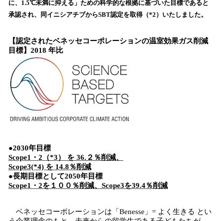
に、1.5℃未満に抑える」ための科学的な根拠に基づいた目標であると
込
承認され、同イニシアチブからSBT認定を取得（*2）いたしました。
み
中
で
【認定されたベネッセコーポレーションの温室効果ガス削減
す
目標】2018 年比
●2030年目標
Scope1・2（*3） を 36.２％削減、
Scope3(*4) を 14.8％削減
●長期目標として2050年目標
Scope1・2を１００％削減、Scope3を39.4％削減
ベネッセコーポレーションは「Benesse」= よく生きる とい