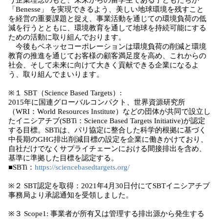
う企業理念のもと、未来からの留学生である子どもたちが
「Benesse」 を実現できるよう、美しい地球環境を残すこと
を経営の重要課題と捉え、事業活動を通じての環境負荷の低
減を行うとともに、環境教育を通して地球を持続可能にする
ための活動に取り組んでおります。
今後もベネッセコーポレーションは環境負荷の削減と環境
教育の推進を通じてお客様の顧客満足度を高め、これからの
社会、そして未来に向けて大きく貢献できる企業になるよ
う、取り組んでまいります。
※１ SBT（Science Based Targets）:
2015年に国連グローバルコンパクト、世界資源研究所
（WRI：World Resources Institute）などの団体が共同で設立し
たイニシアチブ(SBTi：Science Based Targets Initiative)が認定
する目標。SBTiは、パリ協定に整合した科学的根拠に基づく
中長期のGHG排出削減目標の設定を企業に働きかけており、
自社だけでなくサプライチェーンにおける間接排出を含め、
基準に準拠した目標を認定する。
■SBTi：
https://sciencebasedtargets.org/
※２ SBT認定を取得：2021年4月30日付にてSBTイニシアチブ
事務局より承認通知を受領しました。
※３ Scope1: 事業者が所有又は管理する排出源から発生する