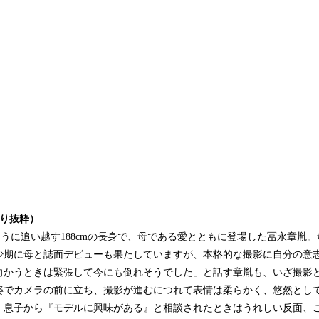
より抜粋）
ゆうに追い越す188cmの長身で、母である愛とともに登場した冨永章胤
少期に母と誌面デビューも果たしていますが、本格的な撮影に自分の意
向かうときは緊張して今にも倒れそうでした」と話す章胤も、いざ撮影
姿でカメラの前に立ち、撮影が進むにつれて表情は柔らかく、悠然とし
、息子から『モデルに興味がある』と相談されたときはうれしい反面、