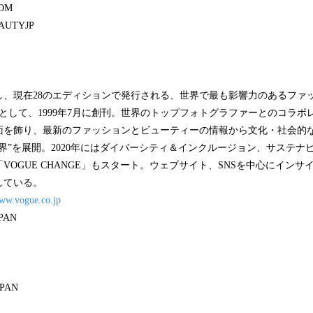
OM
AUTYJP
刊し、現在28のエディションで発行される、世界で最も影響力のあるファ
版として、1999年7月に創刊。世界のトップフォトグラファーとのコラ
面を飾り、最新のファッションとビューティーの情報から文化・社会的
界”を展開。2020年にはダイバーシティ＆インクルージョン、サステナ
VOGUE CHANGE」もスタート。ウェブサイト、SNSを中心にイン
している。
www.vogue.co.jp
PAN
APAN