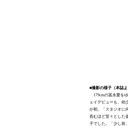
■撮影の様子（本誌
179cmの冨永愛を
ェイデビューも、幼
が初。「スタジオに
呑むほど堂々とした
子でした。「少し前