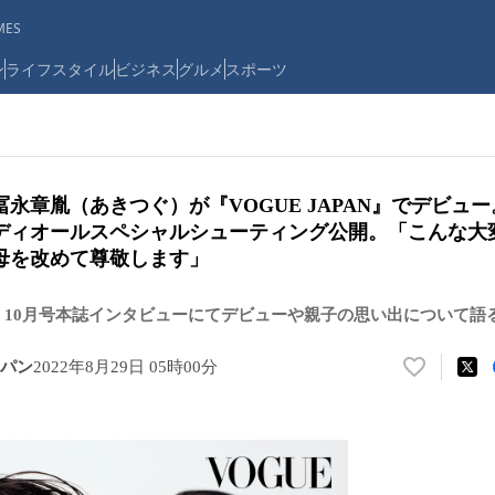
ES
ン
ライフスタイル
ビジネス
グルメ
スポーツ
永章胤（あきつぐ）が『VOGUE JAPAN』でデビュ
ディオールスペシャルシューティング公開。「こんな大変
母を改めて尊敬します」
AN』10月号本誌インタビューにてデビューや親子の思い出について語
パン
2022年8月29日 05時00分
い
い
ね
！
数
を