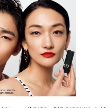
読
み
込
み
中
で
す