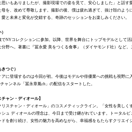
な思いもありましたが、撮影現場での姿を見て、安心しました」と話す
きた母を、改めて尊敬します。撮影の後、僕は疲れ過ぎて、抜け殻のよう
。愛と未来と変化が交錯する、奇跡のセッションをお楽しみください。
い）
7歳でNYコレクションに参加。以降、世界を舞台にトップモデルとして
な分野へ。著書に『冨永愛 美をつくる食事』（ダイヤモンド社）など。こ
あきつぐ）
ィアに登場するのは今回が初。今後はモデルや俳優業への挑戦も視野に
ubeチャンネル「冨永章胤ch」の配信をスタートした。
スチャン・ディオール】
「クリスチャン・ディオール」のコスメティックライン。「女性を美しく
ッシュ ディオールの理念は、今日まで受け継がれています。トータルビ
ンドを創り続け、女性の魅力を高めながら、幸福感をもたらすクリエイ