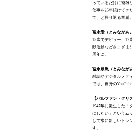
っているだけに複雑
仕事を25年続けて
で」と振り返る章胤
冨永愛（とみながあ
15歳でデビュー、1
献活動などさまざま
周年に。
冨永章胤（とみなが
雑誌やデジタルメデ
では、自身のYouT
【パルファン・クリ
1947年に誕生した
にしたい」というム
して常に新しいトレ
す。