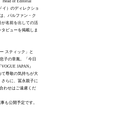
f Editorial
・ゴドイ）のディレクショ
では、パルファン・ク
号が名前を出しての活
ンタビューを掲載しま
ー スティック」と
と息子の章胤。「今日
UE JAPAN』
めて尊敬の気持ちが大
。さらに、冨永親子に
い合わせはご遠慮くだ
記事も公開予定です。