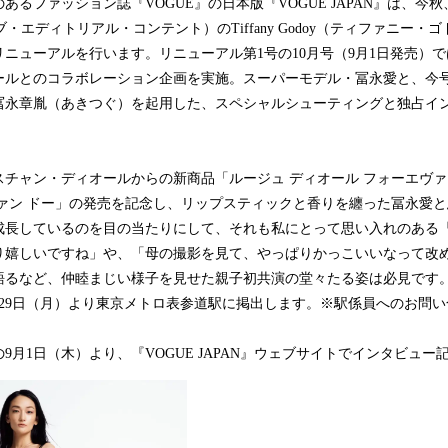
ァッション誌『VOGUE』の日本版『VOGUE JAPAN』は、今秋、Head o
・オブ・エディトリアル・コンテント）のTiffany Godoy（ティファニー
ニューアルを行います。リニューアル第1号の10月号（9月1日発売）
ールとのコラボレーション企画を実施。スーパーモデル・冨永愛と、今
冨永章胤（あきつぐ）を起用した、スペシャルシューティングと独占イ
チャン・ディオールからの新商品「ルージュ ディオール フォーエヴァ
ファン ドー」の発売を記念し、リップスティックと香りを纏った冨永愛
長しているのを目の当たりにして、それも私にとって思い入れのある『VOG
り嬉しいですね」や、「母の撮影を見て、やっぱりかっこいいなって改
語るなど、仲睦まじい様子を見せた親子初共演の堂々たる姿は必見です
月29日（月）より東京メトロ表参道駅に掲出します。※駅係員へのお問
月1日（木）より、『VOGUE JAPAN』ウェブサイトでインタビュー