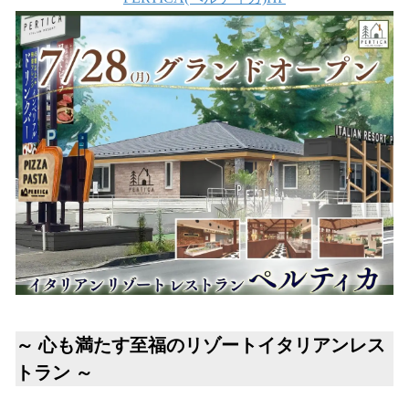
数
を
読
み
込
み
中
で
す
～ 心も満たす至福のリゾートイタリアンレス
トラン ～