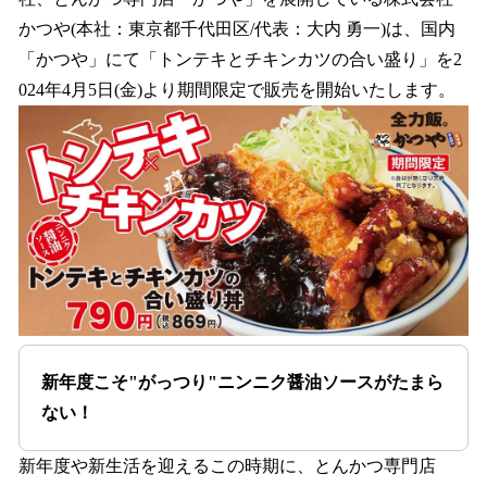
を
かつや(本社：東京都千代⽥区/代表：⼤内 勇⼀)は、国内
読
み
「かつや」にて「トンテキとチキンカツの合い盛り」を2
込
024年4月5日(金)より期間限定で販売を開始いたします。
み
中
で
す
新年度こそ"がっつり"ニンニク醤油ソースがたまら
ない！
新年度や新生活を迎えるこの時期に、とんかつ専門店