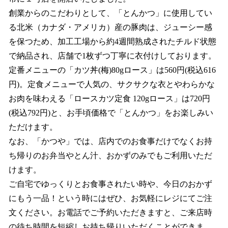
創業からのこだわりとして、「とんかつ」に使⽤してい
る北⽶（カナダ・アメリカ）産の豚⾁は、ジューシー感
を保つため、加⼯⼯場から約4週間熟成されたチルド状態
で納品され、店舗で1枚ずつ丁寧に⾐付けしております。
定番メニューの「カツ丼(梅)80gロース」は560円(税込616
円)。定⾷メニューで⼈気の、サクサクな⾐とやわらかな
お⾁を味わえる「ロースカツ定⾷ 120gロース」は720円
(税込792円)と、お⼿頃価格で「とんかつ」をお楽しみい
ただけます。
なお、「かつや」では、店内でのお⾷事だけでなくお持
ち帰りのお弁当やとん汁、おかずのみでもご利⽤いただ
けます。
ご⾃宅でゆっくりとお⾷事されたい時や、今⽇のおかず
にもう⼀品！という時にはぜひ、お気軽にレジにてご注
⽂ください。お電話でご予約いただきますと、ご来店時
の待ち時間を短縮しお持ち帰りいただくことができま