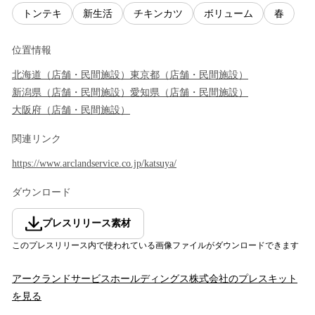
トンテキ
新生活
チキンカツ
ボリューム
春
位置情報
北海道
（
店舗・民間施設
）
東京都
（
店舗・民間施設
）
新潟県
（
店舗・民間施設
）
愛知県
（
店舗・民間施設
）
大阪府
（
店舗・民間施設
）
関連リンク
https://www.arclandservice.co.jp/katsuya/
ダウンロード
プレスリリース素材
このプレスリリース内で使われている画像ファイルがダウンロードできます
アークランドサービスホールディングス株式会社
のプレスキット
を見る