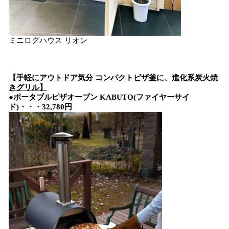
ミニログハウス リオン
【
手軽にアウトドア気分
コンパクトピザ釜に、
進化系
炭火焼
き
グリル
】
●ポータブル
ピザオーブン
KABUTO
(
ファイヤーサイ
ド
)
・・・32,780円