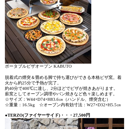
ポータブルピザオーブン KABUTO
脱着式の煙突＆畳める脚で持ち運びができる本格ピザ窯。着
火から約25分で予熱が完了。
約40分で400℃に達し、2分ほどでピザが焼きあがります。
薪窯としてオーブン調理やパン焼きなど色々楽しめます。
☆サイズ：W44×D74×H83.6㎝（ハンドル、煙突含む）
☆重量：16.5kg ☆オーブン内有効寸法：W27×D32×H5.5㎝
●TERZO
(
ファイヤーサイド
)
・・・27,500円