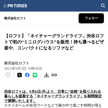
株式会社ロフト
フォロー
【ロフト】「ネイチャーグランドライフ」渋谷ロフ
トで初の“ミニログハウス”を販売！持ち運べるピザ
釜や、コンパクトになるソファなど
株式会社ロフト
2021年9月3日 16時30分
い
い
ね
渋谷
ロフトは、
9月6日(月)より、
日常
に
“
自然
”
を
取り
入れる
！
暮らしを提案する
「ネイチャーグランドライフ」
を
期間限定
数
で
展開いたします。
を
ステイホームや在宅ワークなどで家の中で過ごす時間が増え
読