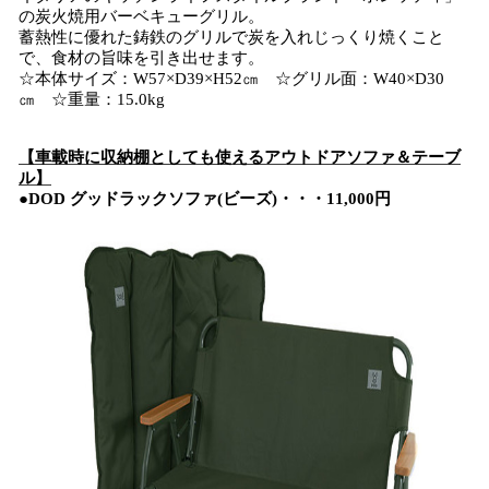
の炭火焼用バーベキューグリル。
蓄熱性に優れた鋳鉄のグリルで炭を入れじっくり焼くこと
で、食材の旨味を引き出せます。
☆本体サイズ：W57×D39×H52㎝ ☆グリル面：W40×D30
㎝ ☆重量：15.0kg
【
車載時に収納棚としても使える
アウトドアソファ＆テーブ
ル
】
●
DOD グッドラックソファ
(
ビーズ
)・・・
11,000
円