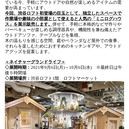
ている今、手軽にアウトドアや自然が楽しめるアイテムの需
み
要が高まっています。
込
今回、渋谷ロフト初登場の目玉として、
独立した
スペース
で
み
作業場
や
趣味の小部屋として使える
と
人気の
「ミニログハウ
中
ス」
を
展示販売
します
。
併せて、手軽に本格的なピザ作りや
で
バーベキューが楽しめる調理器具や、機能性を兼ね備えたア
ウトドアソファ、テーブルなどを集積。
す
木の温もりを感じる空間、庭やベランダなど屋外での食事、
それらを楽しむためにおすすめのキッチンギアや、アウトド
アグッズを提案します。
＜
ネイチャーグラ
ンドライフ
＞
◇
展開時期：
2021年9月6日(月)～10月6日(水) ※最終日は午
後５時閉場
◇
展開場所：
渋谷ロフト1階 ロフトマーケット