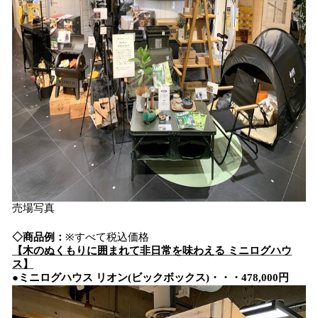
売場写真
◇
商品例：
※すべて税込価格
【
木のぬくもりに囲まれて非日常を味わえる ミニログハウ
ス
】
●
ミニログハウス
リオン(
ビックボックス
)
・・・
478,000
円