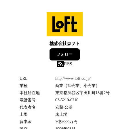
株式会社ロフト
228
フォロワー
フォロー
RSS
URL
http://www.loft.co.jp/
業種
商業（卸売業、小売業）
本社所在地
東京都渋谷区宇田川町18番2号
電話番号
03-5210-6210
代表者名
安藤 公基
上場
未上場
資本金
7億5000万円
設立
1996年08月