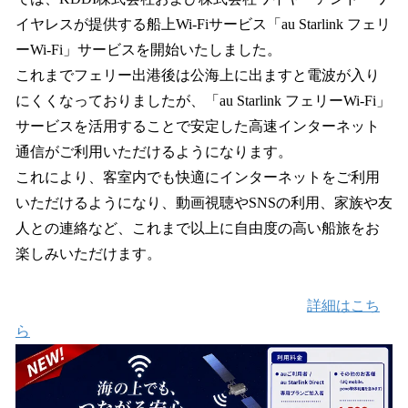
を
イヤレスが提供する船上Wi-Fiサービス「au Starlink フェリ
読
み
ーWi-Fi」サービスを開始いたしました。
込
これまでフェリー出港後は公海上に出ますと電波が入り
み
にくくなっておりましたが、「au Starlink フェリーWi-Fi」
中
で
サービスを活用することで安定した高速インターネット
す
通信がご利用いただけるようになります。
これにより、客室内でも快適にインターネットをご利用
いただけるようになり、動画視聴やSNSの利用、家族や友
人との連絡など、これまで以上に自由度の高い船旅をお
楽しみいただけます。
詳細はこち
ら