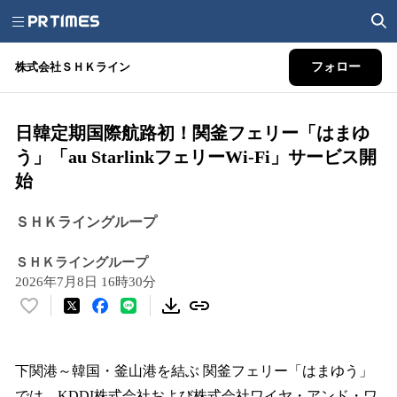
株式会社ＳＨＫライン
フォロー
日韓定期国際航路初！関釜フェリー「はまゆ
う」「au StarlinkフェリーWi-Fi」サービス開
始
ＳＨＫライングループ
ＳＨＫライングループ
2026年7月8日 16時30分
い
い
ね
！
下関港～韓国・釜山港を結ぶ 関釜フェリー「はまゆう」
数
では、KDDI株式会社および株式会社ワイヤ・アンド・ワ