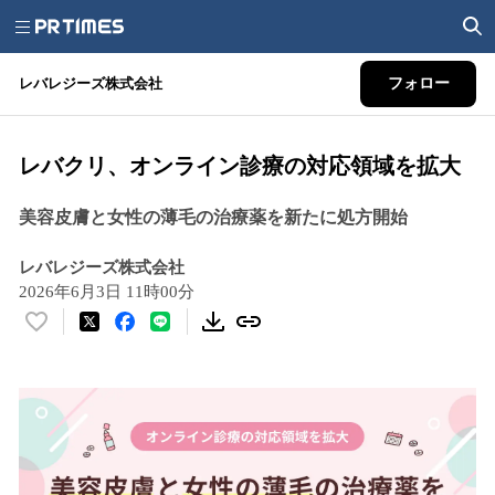
レバレジーズ株式会社
フォロー
レバクリ、オンライン診療の対応領域を拡大
美容皮膚と女性の薄毛の治療薬を新たに処方開始
レバレジーズ株式会社
2026年6月3日 11時00分
い
い
ね
！
数
を
読
み