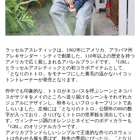
ラッセルアスレティックは、1902年にアメリカ、アラバマ州
アレキサンダー・シティで創業した、110年以上の歴史を持つ
アメリカで広く親しまれるアパレルブランドです。『GBL』
とラッセルアスレティックとの初コラボアイテムとして、
「となりのトトロ」をモチーフにした裏毛の温かなハイコッ
トントレーナーが発売となります。
作中でも印象的な、トトロがネコバスを呼ぶシーンとネコバ
スがサツキをメイのところへ送り届けるシーンをそれぞれカ
ジュアルにデザインし、秋冬らしいフロッキープリントであ
しらいました。左袖には「となりのトトロ」公開年の88の数
字が入っており、さりげなくトトロの世界観を演出していま
す。ヴィンテージ調のオレンジとネイビーのボディカラーも
『GBL』のオリジナルカラーです。
アメリカブランドらしいシンプルで王道的な作りのスウェッ
トは合わせる服を選ばず、秋冬の季節にぴったり。「となり