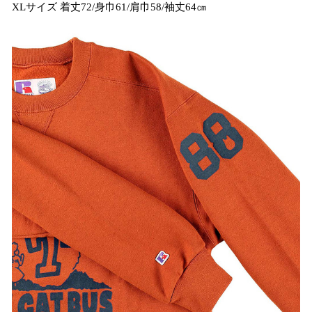
XLサイズ 着丈72/身巾61/肩巾58/袖丈64㎝