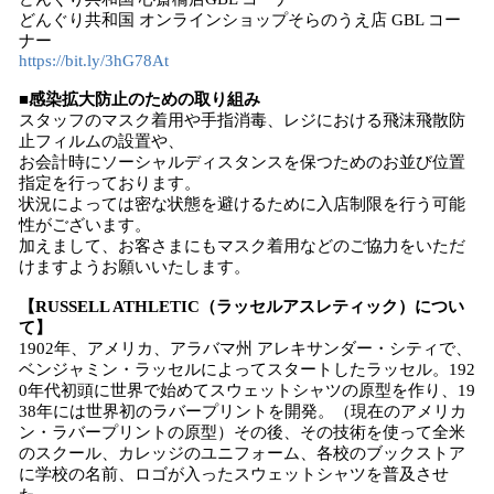
どんぐり共和国 オンラインショップそらのうえ店 GBL コー
ナー
https://bit.ly/3hG78At
■感染拡大防止のための取り組み
スタッフのマスク着用や手指消毒、レジにおける飛沫飛散防
止フィルムの設置や、
お会計時にソーシャルディスタンスを保つためのお並び位置
指定を行っております。
状況によっては密な状態を避けるために入店制限を行う可能
性がございます。
加えまして、お客さまにもマスク着用などのご協力をいただ
けますようお願いいたします。
【RUSSELL ATHLETIC（ラッセルアスレティック）につい
て】
1902年、アメリカ、アラバマ州 アレキサンダー・シティで、
ベンジャミン・ラッセルによってスタートしたラッセル。192
0年代初頭に世界で始めてスウェットシャツの原型を作り、19
38年には世界初のラバープリントを開発。（現在のアメリカ
ン・ラバープリントの原型）その後、その技術を使って全米
のスクール、カレッジのユニフォーム、各校のブックストア
に学校の名前、ロゴが入ったスウェットシャツを普及させ