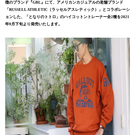
を
徴のブランド『GBL』にて、アメリカンカジュアルの老舗ブランド
読
「RUSSELL ATHLETIC（ラッセルアスレティック）」とコラボレーシ
み
ョンした、「となりのトトロ」のハイコットントレーナー全2種を2021
込
年9月下旬より発売いたします。
み
中
で
す