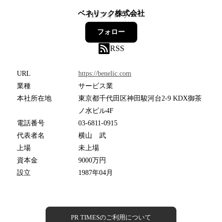
ベネリック株式会社
119
フォロワー
フォロー
RSS
URL
https://benelic.com
業種
サービス業
本社所在地
東京都千代田区神田駿河台2-9 KDX御茶
ノ水ビル4F
電話番号
03-6811-0915
代表者名
横山 武
上場
未上場
資本金
9000万円
設立
1987年04月
PR TIMESのご利用について