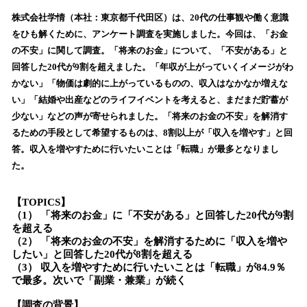
ね
！
株式会社学情（本社：東京都千代田区）は、20代の仕事観や働く意識
数
をひも解くために、アンケート調査を実施しました。今回は、「お金
を
の不安」に関して調査。「将来のお金」について、「不安がある」と
読
回答した20代が9割を超えました。「年収が上がっていくイメージがわ
み
かない」「物価は劇的に上がっているものの、収入はなかなか増えな
込
い」「結婚や出産などのライフイベントを考えると、まだまだ貯蓄が
み
少ない」などの声が寄せられました。「将来のお金の不安」を解消す
中
で
るための手段として希望するものは、8割以上が「収入を増やす」と回
す
答。収入を増やすために行いたいことは「転職」が最多となりまし
た。
【TOPICS】
（1） 「将来のお金」に「不安がある」と回答した20代が9割
を超える
（2） 「将来のお金の不安」を解消するために「収入を増や
したい」と回答した20代が8割を超える
（3） 収入を増やすために行いたいことは「転職」が84.9％
で最多。次いで「副業・兼業」が続く
【調査の背景】