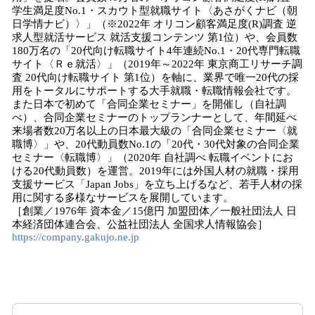
学生満足度No.1・スカウト型就職サイト〈あさがくナビ（朝
日学情ナビ）〉」（※2022年 オリコン顧客満足度(R)調査 逆
求人型就活サービス 就活支援コンテンツ 第1位）や、会員数
180万名の「20代向け転職サイト4年連続No.1・20代専門転職
サイト〈Ｒｅ就活〉」（2019年～2022年 東京商工リサーチ調
査 20代向け転職サイト 第1位）を軸に、業界で唯一20代の採
用をトータルにサポートする大手就職・転職情報会社です。
また日本で初めて「合同企業セミナー」を開催し（自社調
べ）、合同企業セミナーのトップランナーとして、年間延べ
来場者数20万名以上の日本最大級の「合同企業セミナー〈就
職博〉」や、20代動員数No.1の「20代・30代対象の合同企業
セミナー〈転職博〉」（2020年 自社調べ 転職イベントにお
ける20代動員数）を運営。2019年には外国人材の就職・採用
支援サービス「Japan Jobs」を立ち上げるなど、若手人材の採
用に関する多様なサービスを展開しています。
［創業／1976年 資本金／15億円 加盟団体／一般社団法人 日
本経済団体連合会、公益社団法人 全国求人情報協会］
https://company.gakujo.ne.jp