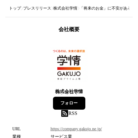
トップ
プレスリリース
株式会社学情
「将来のお金」に不安があると回
会社概要
株式会社学情
79
フォロワー
フォロー
RSS
URL
https://company.gakujo.ne.jp/
業種
サービス業