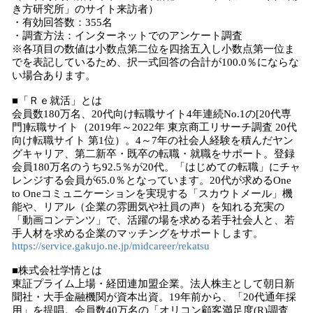
き方研究所」のサイト来訪者）
・有効回答数：355名
・調査方法：インターネットでのアンケート調査
※各項目の数値は小数点第二位を四捨五入し小数点第一位ま
でを表記しているため、択一式回答の合計が100.0％にならな
い場合あります。
■「Ｒｅ就活」とは
会員数180万名、20代向け転職サイト4年連続No.1の[20代専
門]転職サイト（2019年～2022年 東京商工リサーチ調査 20代
向け転職サイト 第1位）。4～7年の社会人経験を積んだヤン
グキャリア、第二新卒・既卒の転職・就職をサポート。登録
会員180万名のうち92.5％が20代。「はじめての転職」にチャ
レンジする会員が65.0％となっています。20代が求めるOne
to Oneコミュニケーションを実現する「スカウトメール」機
能や、リアル（企業の雰囲気や社員の声）を知れる充実の
「動画コンテンツ」で、活躍の場を求める若手社会人と、若
手人材を求める企業のマッチングをサポートします。
https://service.gakujo.ne.jp/midcareer/rekatsu
■株式会社学情とは
東証プライム上場・経団連加盟企業。法人株主として朝日新
聞社・大手金融機関が資本出資。19年前から、「20代通年採
用」を提唱。会員数40万名の「オリコン顧客満足度(R)調査