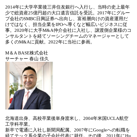
2014年に大学卒業後三井住友銀行へ入行し、当時の史上最年
少で総資産25億円超の大口遺言信託を受託。2017年にグルー
プ会社のSMBC日興証券へ出向し、富裕層向けの資産運用だ
けではなく、担当企業をIPOへ導くなど幅広いビジネスに従
事。2020年に大手M&A仲介会社に入社し、譲渡側企業様のコ
ンサルタントを経てソーシングチームのマネージャーとして
多くのM&Aに貢献。2022年に当社に参画。
M＆A BASE株式会社
サーチャー 春山 佳久
北海道出身、高校卒業後単身渡米し、2004年米国UCLA航空
工学科卒業。
新卒で電通に入社し新聞局配属、2007年にGoogleへの転職を
経てテック系企業の子会社代表に就任。その後、2011年にHu