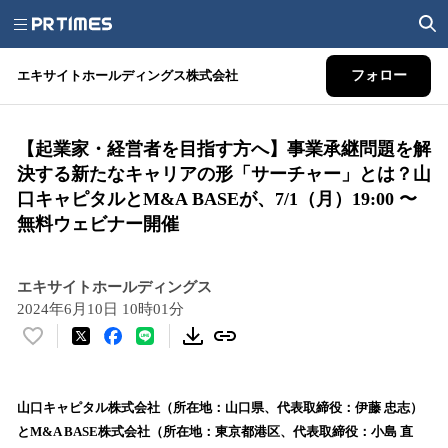
エキサイトホールディングス株式会社
フォロー
【起業家・経営者を目指す方へ】事業承継問題を解
決する新たなキャリアの形「サーチャー」とは？山
口キャピタルとM&A BASEが、7/1（月）19:00 〜
無料ウェビナー開催
エキサイトホールディングス
2024年6月10日 10時01分
い
い
ね
！
山口キャピタル株式会社（所在地：山口県、代表取締役：伊藤 忠志）
数
とM&A BASE株式会社（所在地：東京都港区、代表取締役：小島 直