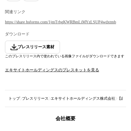
関連リンク
https://share.hsforms.com/1jmTrbgKWRBmLiMYzLSUP4wdxtmb
ダウンロード
プレスリリース素材
このプレスリリース内で使われている画像ファイルがダウンロードできます
エキサイトホールディングス
のプレスキットを見る
トップ
プレスリリース
エキサイトホールディングス株式会社
【起業家
会社概要