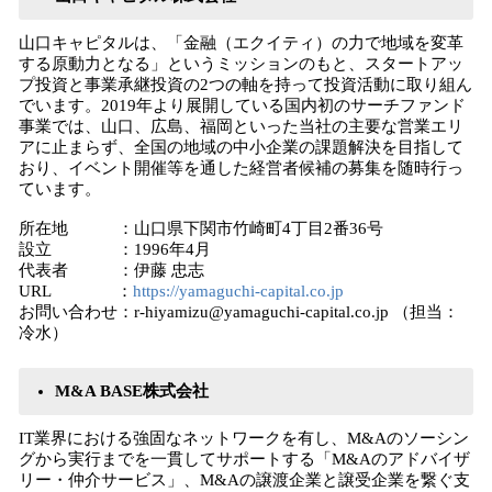
山口キャピタルは、「金融（エクイティ）の力で地域を変革
する原動力となる」というミッションのもと、スタートアッ
プ投資と事業承継投資の2つの軸を持って投資活動に取り組ん
でいます。2019年より展開している国内初のサーチファンド
事業では、山口、広島、福岡といった当社の主要な営業エリ
アに止まらず、全国の地域の中小企業の課題解決を目指して
おり、イベント開催等を通した経営者候補の募集を随時行っ
ています。
所在地 ：山口県下関市竹崎町4丁目2番36号
設立 ：1996年4月
代表者 ：伊藤 忠志
URL ：
https://yamaguchi-capital.co.jp
お問い合わせ：r-hiyamizu@yamaguchi-capital.co.jp （担当：
冷水）
M&A BASE株式会社
IT業界における強固なネットワークを有し、M&Aのソーシン
グから実行までを一貫してサポートする「M&Aのアドバイザ
リー・仲介サービス」、M&Aの譲渡企業と譲受企業を繋ぐ支