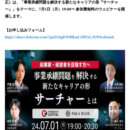
を
広）は、「事業承継問題を解決する新たなキャリアの形『サーチャ
読
ー』」をテーマに、7月1日（月）19:00〜 参加費無料のウェビナーを開
み
催します。
込
み
【お申し込みフォーム】
中
で
https://share.hsforms.com/1jmTrbgKWRBmLiMYzLSUP4wdxtmb
す