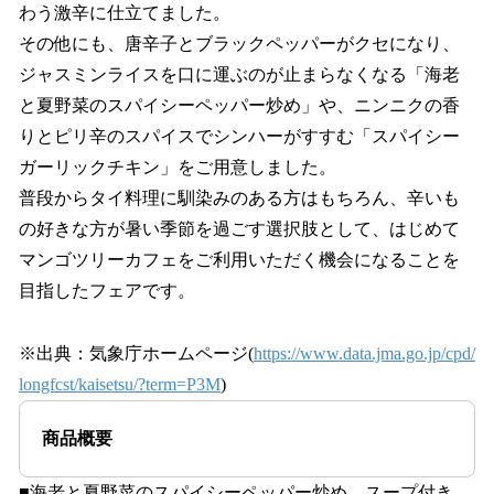
わう激辛に仕立てました。
その他にも、唐辛子とブラックペッパーがクセになり、
ジャスミンライスを口に運ぶのが止まらなくなる「海老
と夏野菜のスパイシーペッパー炒め」や、ニンニクの香
りとピリ辛のスパイスでシンハーがすすむ「スパイシー
ガーリックチキン」をご用意しました。
普段からタイ料理に馴染みのある方はもちろん、辛いも
の好きな方が暑い季節を過ごす選択肢として、はじめて
マンゴツリーカフェをご利用いただく機会になることを
目指したフェアです。
※出典：気象庁ホームページ(
https://www.data.jma.go.jp/cpd/
longfcst/kaisetsu/?term=P3M
)
商品概要
■海老と夏野菜のスパイシーペッパー炒め スープ付き