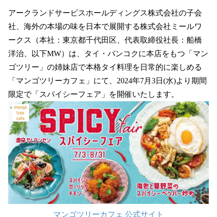
ね
！
アークランドサービスホールディングス株式会社の子会
数
社、海外の本場の味を日本で展開する株式会社ミールワ
を
ークス（本社：東京都千代田区、代表取締役社長：船橋
読
み
洋治、以下MW）は、タイ・バンコクに本店をもつ「マン
込
ゴツリー」の姉妹店で本格タイ料理を日常的に楽しめる
み
「マンゴツリーカフェ」にて、2024年7月3日(水)より期間
中
で
限定で「スパイシーフェア」を開催いたします。
す
マンゴツリーカフェ 公式サイト