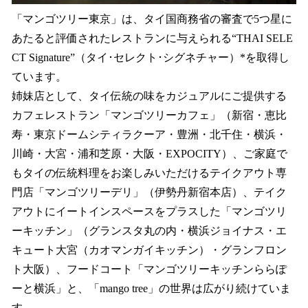
「マンゴツリー東京」は、タイ国商務省の審査で5つ星に
あたると評価されたレストランに与えられる“THAI SELE
CT Signature”（タイ･セレクト･シグネチャー）*を取得し
ています。
姉妹店として、タイ伝統の味をカジュアルにご提供する
カフェレストラン「マンゴツリーカフェ」（新宿・恵比
寿・東京ドームシティラクーア・豊洲・北千住・横浜・
川崎・大宮・浦和芝原・大阪・EXPOCITY）、ご家庭で
もタイの伝統料理をお楽しみいただけるテイクアウト専
門店「マンゴツリーデリ」（伊勢丹新宿本店）、テイク
アウトにイートインスペースをプラスした「マンゴツリ
ーキッチン」（グランスタ丸の内・横浜ジョイナス・エ
キュート大宮（カオマンガイキッチン）・グランフロン
ト大阪）、フードコート「マンゴツリーキッチンららぽ
ーと横浜」と、「mango tree」の世界は広がり続けていま
す。