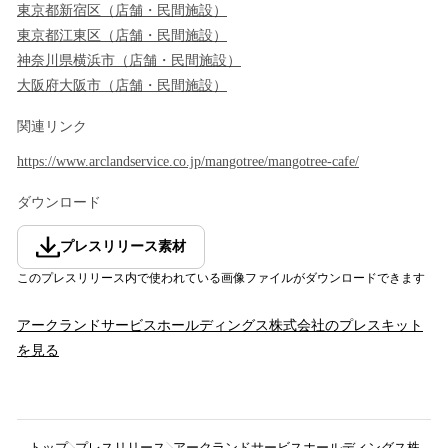
東京都
新宿区
（
店舗・民間施設
）
東京都
江東区
（
店舗・民間施設
）
神奈川県
横浜市
（
店舗・民間施設
）
大阪府
大阪市
（
店舗・民間施設
）
関連リンク
https://www.arclandservice.co.jp/mangotree/mangotree-cafe/
ダウンロード
プレスリリース素材
このプレスリリース内で使われている画像ファイルがダウンロードできます
アークランドサービスホールディングス株式会社
のプレスキット
を見る
トップ
プレスリリース
アークランドサービスホールディングス株式会