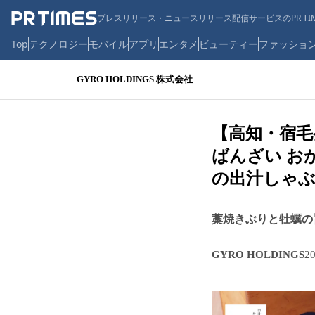
プレスリリース・ニュースリリース配信サービスのPR TIM
Top
テクノロジー
モバイル
アプリ
エンタメ
ビューティー
ファッショ
GYRO HOLDINGS 株式会社
【高知・宿毛
ばんざい お
の出汁しゃぶ
藁焼きぶりと牡蠣の
GYRO HOLDINGS
2