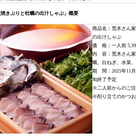
藁焼きぶりと牡蠣の出汁しゃぶ」概要
商品名：荒木さん家
の出汁しゃぶ
価 格：一人前 5,3
内 容：荒木さん家
蠣、白ねぎ、水菜、
期 間：2025年11
旬終了予定
※二人前からのご注
※削り⽴てのかつお