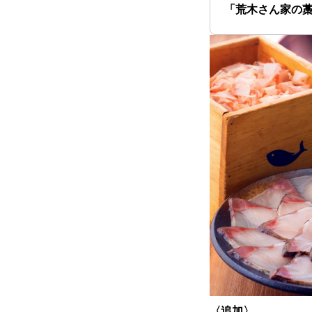
「荒木さん家の
〈追加〉