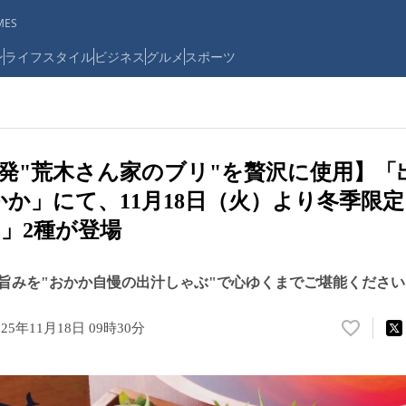
ES
ン
ライフスタイル
ビジネス
グルメ
スポーツ
発"荒木さん家のブリ"を贅沢に使用】「
かか」にて、11月18日（火）より冬季限
」2種が登場
旨みを"おかか自慢の出汁しゃぶ"で心ゆくまでご堪能ください
025年11月18日 09時30分
い
い
ね
！