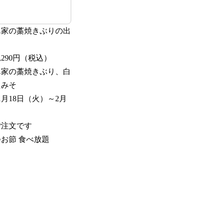
ん家の藁焼きぶりの出
,290円（税込）
ん家の藁焼きぶり、白
たみそ
1月18日（火）～2月
ご注文です
お節 ⾷べ放題