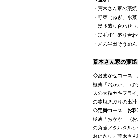
・荒木さん家の藁焼
・野菜（ねぎ、水
・黒豚盛り合わせ（1
・黒毛和牛盛り合わせ（
・〆の半田そうめ
荒木さん家の藁焼
◇おまかせコース お
極薄「おかか」（お
スの大粒カキフライ
の藁焼きぶりの出汁
◇定番コース お料理
極薄「おかか」（お
の角煮／タルタルソ
おにぎり／荒木さん