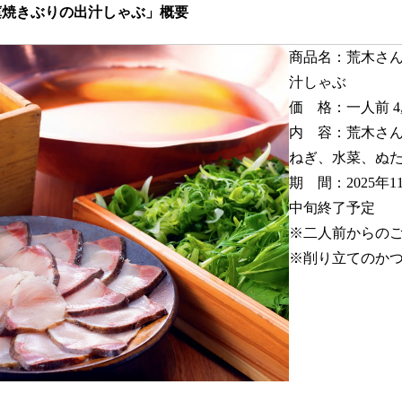
藁焼きぶりの出汁しゃぶ」概要
商品名：荒木さ
汁しゃぶ
価 格：一人前 4
内 容：荒木さ
ねぎ、水菜、ぬ
期 間：2025年1
中旬終了予定
※二人前からの
※削り⽴てのかつ