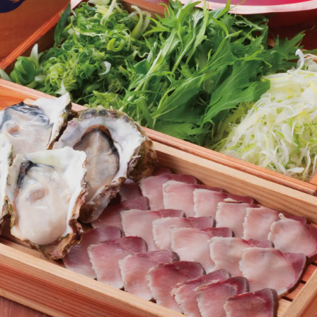
数
を
読
み
込
み
中
で
す