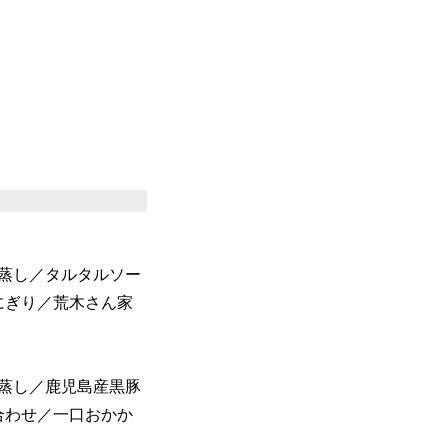
蒸し／タルタルソー
にぎり／荒木さん家
蒸し／鹿児島産黒豚
合わせ／一口おかか