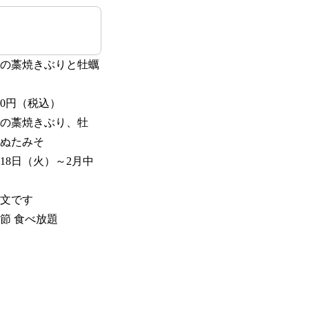
の藁焼きぶりと牡蠣
90円（税込）
の藁焼きぶり、牡
ぬたみそ
月18日（火）～2月中
文です
節 ⾷べ放題