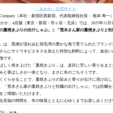
「おかか」公式サイト
ank Company（本社：新宿区西新宿、代表取締役社⻑： 根本 
かか」4店舗（東京・新宿・市ヶ谷・北浜）では、2025年11月
の藁焼きぶりの出汁しゃぶ」
と
「荒木さん家の藁焼きぶりと牡
」は、黒潮が流れ込む宿毛湾の豊かな海で育てられたブランド
さらにサトウキビエキスを加えた特別な飼料によって、血合い
徴です。
ばしく焼き上げた「藁焼きぶり」は、皮目に芳しい香りをまと
みと香ばしさが一体となり、まさに冬のごちそうです。
くぐらせることで、藁焼きぶりの旨みと香りが出汁に溶け出し
、「荒木さん家の藁焼きぶりと牡蠣の出汁しゃぶ」では牡蠣を
をご堪能いただけます。
る至福の時間を、冬の味覚とともに心ゆくまでお楽しみくださ
ブリ」とは