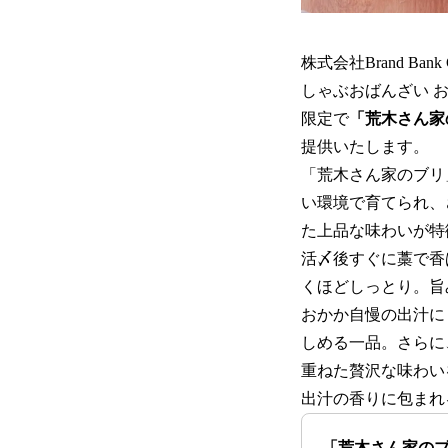
株式会社Brand B
しゃぶおばんざい お
限定で
「荒木さん家
提供いたします。
「荒木さん家のブリ
い環境で育てられ、
た上品な味わいが特
活〆後すぐに藁で香
くほどしっとり。旨
おかか自慢の出汁に
しめる一品。さらに
重ねた贅沢な味わい
出汁の香りに包まれ
「荒木さん家の