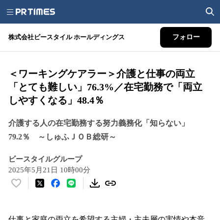
株式会社ビースタイル ホールディングス
フォロー
＜ワーキングケアラー＞介護と仕事の両立
「とても難しい」76.3%／在宅勤務で「両立
しやすくなる」48.4％
介護する人の在宅勤務する努力義務化「知らない」
79.2％ ～しゅふＪＯＢ総研～
ビースタイルグループ
2025年5月21日 10時00分
い
い
ね
！
仕事と家庭の両立を希望する主婦・主夫層の実情や本音