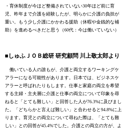
・育休制度が今ほど整備されていない30年ほど前に育
児、昨年まで介護を経験したが、明らかに介護の負担が
重い。もう少し介護にかかわる援助（休暇や金銭的な補
助）を進めるべきだと思う（60代：今は働いていない）
■しゅふＪＯＢ総研 研究顧問 川上敬太郎より
働いている人の誰もが、介護と両立するワーキングケ
アラーになる可能性があります。日本では、ビジネスケ
アラーと呼ばれたりもします。仕事と家庭の両立を希望
する主婦・主夫層に介護と仕事の両立について印象を尋
ねると「とても難しい」と回答した人が76.3%に及びまし
た。「どちらかと言えば難しい」と合わせると94.8%に上
ります。育児との両立について尋ねた際は、「とても難
しい」との回答が45.4%でした。介護との両立の方が、よ