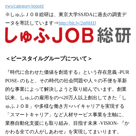
ews/category/report/
※しゅふＪＯＢ総研は、東京大学SSJDAに過去の調査デ
ータを寄託しています⇒
http://bit.ly/2n8jHIJ
＜ビースタイルグループについて＞
『時代に合わせた価値を創造する』という存在意義 -PUR
POSE- のもと、その時代の社会問題や人々の不便を革新
的な事業によって解決しようと取り組んでいます。創業
以来、しゅふの雇用をのべ20万人以上創出してきた「し
ゅふＪＯＢ」や多様な働き方×ハイキャリアを実現する
「スマートキャリア」など人材サービス事業を主軸に、
業務自動化支援にも取り組み、目指す未来 -VISION- 『か
かわる全ての人がしあわせ』を実現してまいります。