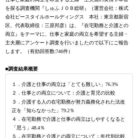
数
を探る調査機関『しゅふＪＯＢ総研』（運営会社：株式
を
会社ビースタイルホールディングス 本社：東京都新宿
読
み
区、代表取締役：三原邦彦）は、『在宅勤務と介護との
込
両立』をテーマに、仕事と家庭の両立を希望する主婦・
み
主夫層にアンケート調査を行いましたので以下にご報告
中
で
します。（有効回答数:746件）
す
■調査結果概要
１．介護と仕事の両立は「とても難しい」76.3%
２．仕事との両立について：介護と育児の比較
３．介護する人の在宅勤務が努力義務化された法改
正を「知らなかった」79.2％
４．在宅勤務で介護と仕事の両立はしやすくなると
「思う」48.4％
５．在宅勤務と介護との両立について：年代別比較