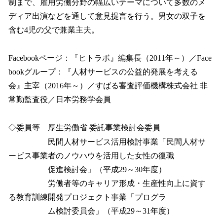
制まで、雇用労働分野の幅広いテーマについて多数のメ
ディア出演などを通して意見提言を行う。男女の双子を
含む4児の父で兼業主夫。
Facebookページ：『ヒトラボ』編集長（2011年～）／Face
bookグループ：『人材サービスの公益的発展を考える
会』主宰（2016年～）／すばる審査評価機構株式会社 非
常勤監査役／日本労務学会員
◇委員等 厚生労働省 委託事業検討会委員
民間人材サービス活用検討事業「民間人材サ
ービス事業者のノウハウを活用した女性の復職
促進検討会」（平成29～30年度）
労働者等のキャリア形成・生産性向上に資す
る教育訓練開発プロジェクト事業「プログラ
ム検討委員会」（平成29～31年度）