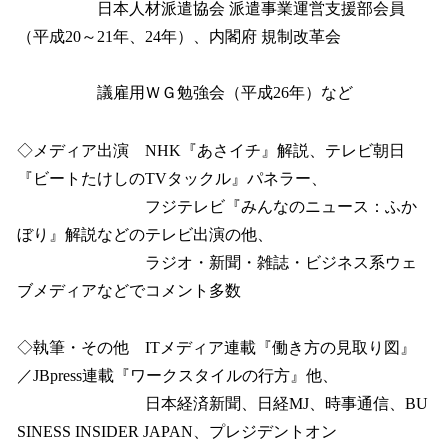
日本人材派遣協会 派遣事業運営支援部会員
（平成20～21年、24年）、内閣府 規制改革会
議雇用ＷＧ勉強会（平成26年）など
◇メディア出演 NHK『あさイチ』解説、テレビ朝日
『ビートたけしのTVタックル』パネラー、
フジテレビ『みんなのニュース：ふか
ぼり』解説などのテレビ出演の他、
ラジオ・新聞・雑誌・ビジネス系ウェ
ブメディアなどでコメント多数
◇執筆・その他 ITメディア連載『働き方の見取り図』
／JBpress連載『ワークスタイルの行方』他、
日本経済新聞、日経MJ、時事通信、BU
SINESS INSIDER JAPAN、プレジデントオン