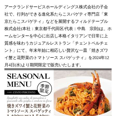
ね
！
アークランドサービスホールディングス株式会社の子会
数
社で、行列ができる進化系たらこスパゲティ専門店「東
を
京たらこスパゲティ」などを展開するフィルドテーブル
読
み
株式会社(本社：東京都千代田区/代表：中島 宗則)は、ホ
込
ームセンターを中心に出店し本格イタリアンで日常に上
み
質感を味わうカジュアルレストラン「チェントペルチェ
中
で
ント」にて、年末年始に相応しい贅沢な一皿「焼きズワ
す
イ蟹と花野菜のトマトソース スパゲッティ」を2024年12
月4日(水)より期間限定で販売いたします。