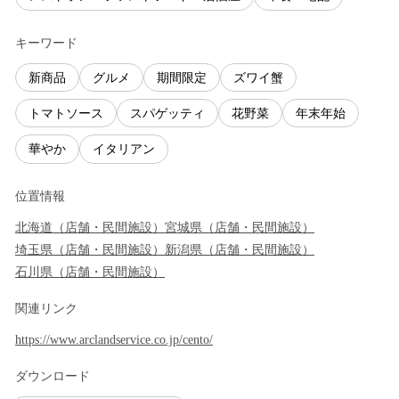
キーワード
新商品
グルメ
期間限定
ズワイ蟹
トマトソース
スパゲッティ
花野菜
年末年始
華やか
イタリアン
位置情報
北海道
（
店舗・民間施設
）
宮城県
（
店舗・民間施設
）
埼玉県
（
店舗・民間施設
）
新潟県
（
店舗・民間施設
）
石川県
（
店舗・民間施設
）
関連リンク
https://www.arclandservice.co.jp/cento/
ダウンロード