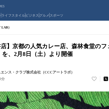
ES
ン
ライフスタイル
ビジネス
グルメ
スポーツ
 LAB）
書店】京都の人気カレー店、森林食堂のフ
.1」を、2月8日（土）より開催
エンス・クラブ株式会社（CCCアートラボ）
00分
い
い
ね
！
数
を