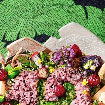
読
み
込
み
中
で
す