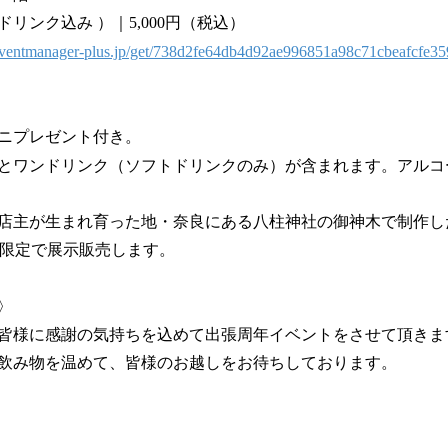
リンク込み ）｜5,000円（税込）
/eventmanager-plus.jp/get/738d2fe64db4d92ae996851a98c71cbeafcfe
ニプレゼント付き。
とワンドリンク（ソフトドリンクのみ）が含まれます。アルコ
店主が生まれ育った地・奈良にある八柱神社の御神木で制作し
を数量限定で展示販売します。
〉
皆様に感謝の気持ちを込めて出張周年イベントをさせて頂きま
飲み物を温めて、皆様のお越しをお待ちしております。
いて