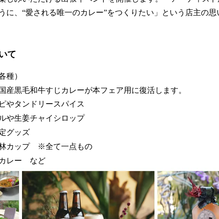
うに、“愛される唯一のカレー”をつくりたい」という店主の思
いて
各種）
国産黒毛和牛すじカレーが本フェア用に復活します。
ピやタンドリースパイス
ルや生姜チャイシロップ
定グッズ
林カップ ※全て一点もの
カレー など