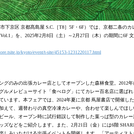
市下京区 京都髙島屋 S.C.［T8］5F・6F）では、京都二条の
ol.1」を、2025年2月8日（土）～2月27日（木）の期間に6F
store.tsite.jp/kyoto/event/t-site/45153-1231220117.html
タリングのみの出張カレー店としてオープンした森林食堂。2012
にはグルメレビューサイト「食べログ」にてカレー百名店に選ば
ています。本フェアでは、2024年夏に京都 蔦屋書店で開催し
加えて、週替わりの真空冷凍カレーや、合わせて楽しんでほし
ビール、オープン時に試行錯誤して制作した葉っぱ型のカレー
ズなどをご紹介します。また、2月21日（金）には6階 SHARE
楽しみいただける出張イベントを開催します。「アーティスト