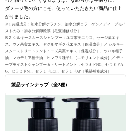
っと触っていたくなるような、なめらかな手触りに。
ダメージ毛の方にこそ、使っていただきたい商品に仕上
がりました。
※1 共通成分：加水分解ケラチン、加水分解コラーゲン／ディープモイ
ストのみ：加水分解卵殻膜［毛髪補修成分］
※２ シルキースムースシャンプー：ユズ果実エキス、セージ葉エキ
ス、ウメ果実エキス、ヤグルマギク花エキス［保湿成分］／ シルキー
スムーストリートメント：ユズ果実エキス［保湿成分］、ツバキ種子
油、マカデミア種子油、ヒマワリ種子油［エモリエント成分］／ ディ
ープモイストシャンプー＆トリートメント：セラミドNG、セラミドA
G、セラミドNP、セラミドEOP、セラミドAP［毛髪補修成分］
製品ラインナップ（全2種）