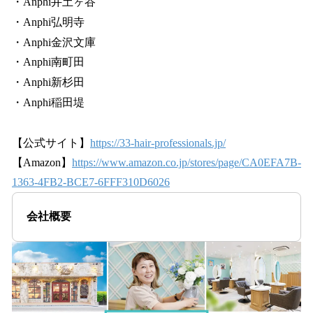
・Anphi井土ヶ谷
・Anphi弘明寺
・Anphi金沢文庫
・Anphi南町田
・Anphi新杉田
・Anphi稲田堤
【公式サイト】
https://33-hair-professionals.jp/
【Amazon】
https://www.amazon.co.jp/stores/page/CA0EFA7B-
1363-4FB2-BCE7-6FFF310D6026
会社概要