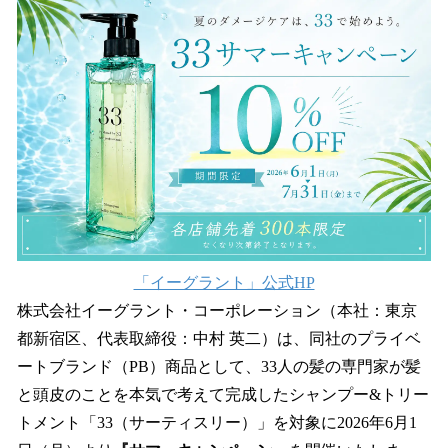
数
を
読
み
込
み
中
で
す
「イーグラント」公式HP
株式会社イーグラント・コーポレーション（本社：東京
都新宿区、代表取締役：中村 英二）は、同社のプライベ
ートブランド（PB）商品として、33人の髪の専門家が髪
と頭皮のことを本気で考えて完成したシャンプー&トリー
トメント「33（サーティスリー）」を対象に2026年6月1