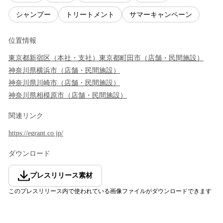
シャンプー
トリートメント
サマーキャンペーン
位置情報
東京都
新宿区
（
本社・支社
）
東京都
町田市
（
店舗・民間施設
）
神奈川県
横浜市
（
店舗・民間施設
）
神奈川県
川崎市
（
店舗・民間施設
）
神奈川県
相模原市
（
店舗・民間施設
）
関連リンク
https://egrant.co.jp/
ダウンロード
プレスリリース素材
このプレスリリース内で使われている画像ファイルがダウンロードできます