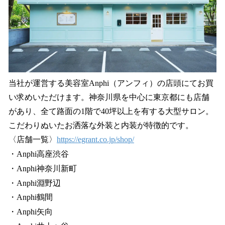
当社が運営する美容室Anphi（アンフィ）の店頭にてお買
い求めいただけます。神奈川県を中心に東京都にも店舗
があり、全て路面の1階で40坪以上を有する大型サロン。
こだわりぬいたお洒落な外装と内装が特徴的です。
〈店舗一覧〉
https://egrant.co.jp/shop/
・Anphi高座渋谷
・Anphi神奈川新町
・Anphi淵野辺
・Anphi鶴間
・Anphi矢向