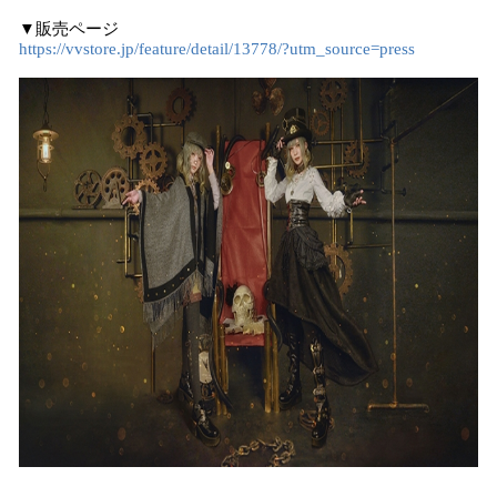
読
▼販売ページ
み
https://vvstore.jp/feature/detail/13778/?utm_source=press
込
み
中
で
す