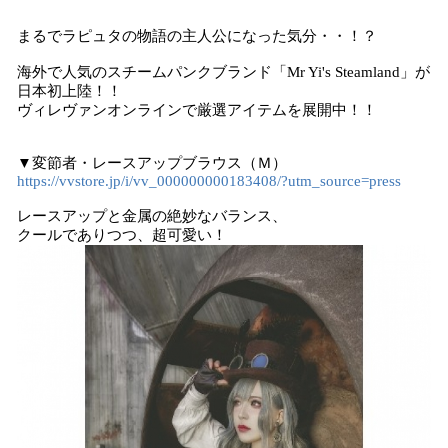
まるでラピュタの物語の主人公になった気分・・！？
海外で人気のスチームパンクブランド「Mr Yi's Steamland」が
日本初上陸！！
ヴィレヴァンオンラインで厳選アイテムを展開中！！
▼変節者・レースアップブラウス（Ｍ）
https://vvstore.jp/i/vv_000000000183408/?utm_source=press
レースアップと金属の絶妙なバランス、
クールでありつつ、超可愛い！