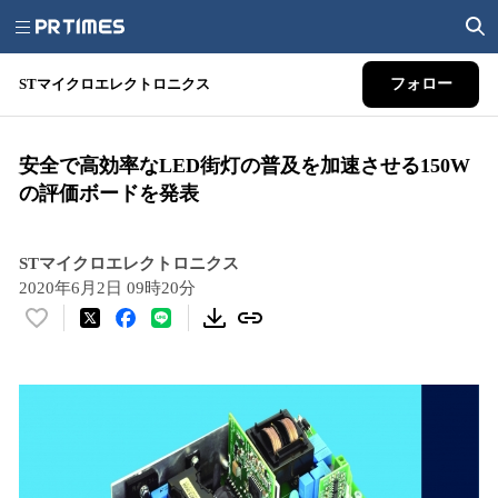
STマイクロエレクトロニクス
フォロー
安全で高効率なLED街灯の普及を加速させる150W
の評価ボードを発表
STマイクロエレクトロニクス
2020年6月2日 09時20分
い
い
ね
！
数
を
読
み