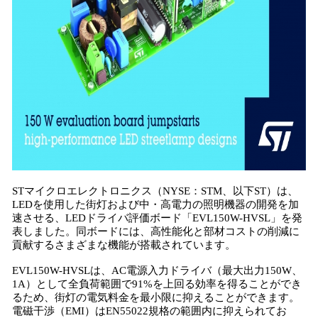
込
み
中
で
す
STマイクロエレクトロニクス（NYSE：STM、以下ST）は、
LEDを使用した街灯および中・高電力の照明機器の開発を加
速させる、LEDドライバ評価ボード「EVL150W-HVSL」を発
表しました。同ボードには、高性能化と部材コストの削減に
貢献するさまざまな機能が搭載されています。
EVL150W-HVSLは、AC電源入力ドライバ（最大出力150W、
1A）として全負荷範囲で91%を上回る効率を得ることができ
るため、街灯の電気料金を最小限に抑えることができます。
電磁干渉（EMI）はEN55022規格の範囲内に抑えられてお