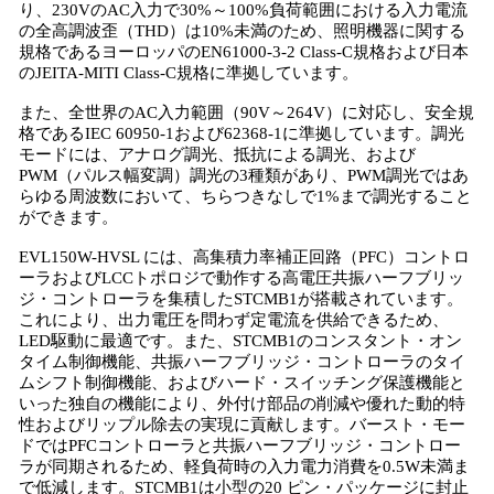
り、230VのAC入力で30%～100%負荷範囲における入力電流
の全高調波歪（THD）は10%未満のため、照明機器に関する
規格であるヨーロッパのEN61000-3-2 Class-C規格および日本
のJEITA-MITI Class-C規格に準拠しています。
また、全世界のAC入力範囲（90V～264V）に対応し、安全規
格であるIEC 60950-1および62368-1に準拠しています。調光
モードには、アナログ調光、抵抗による調光、および
PWM（パルス幅変調）調光の3種類があり、PWM調光ではあ
らゆる周波数において、ちらつきなしで1%まで調光すること
ができます。
EVL150W-HVSL には、高集積力率補正回路（PFC）コントロ
ーラおよびLCCトポロジで動作する高電圧共振ハーフブリッ
ジ・コントローラを集積したSTCMB1が搭載されています。
これにより、出力電圧を問わず定電流を供給できるため、
LED駆動に最適です。また、STCMB1のコンスタント・オン
タイム制御機能、共振ハーフブリッジ・コントローラのタイ
ムシフト制御機能、およびハード・スイッチング保護機能と
いった独自の機能により、外付け部品の削減や優れた動的特
性およびリップル除去の実現に貢献します。バースト・モー
ドではPFCコントローラと共振ハーフブリッジ・コントロー
ラが同期されるため、軽負荷時の入力電力消費を0.5W未満ま
で低減します。STCMB1は小型の20 ピン・パッケージに封止