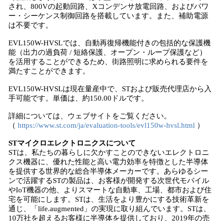
され、800Vの起動回路、Xコンデンサ放電回路、およびパワ
ー・シーケンス制御回路を搭載しています。また、補助電源
は不要です。
EVL150W-HVSLでは、自動再復帰機能付きの包括的な保護機
能（出力の過負荷 / 短絡保護、オープン・ループ保護など）
を活用することができるため、街路照明に求められる要件を
満たすことができます。
EVL150W-HVSLは現在量産中で、STおよび販売代理店から入
手可能です。単価は、約150.00ドルです。
詳細については、ウェブサイトをご覧ください。
（
https://www.st.com/ja/evaluation-tools/evl150w-hvsl.html
）
STマイクロエレクトロニクスについて
STは、私たちの暮らしに欠かすことのできないエレクトロニ
クス機器に、優れた性能と高い電力効率を特徴とした半導体
を提供する世界的な総合半導体メーカーです。あらゆるシー
ンで活躍するSTの製品は、お客様が開発する次世代モバイル
やIoT機器の他、よりスマートな自動車、工場、都市および住
宅を可能にします。STは、生活をより豊かにする技術革新を
通じ、「life.augmented」の実現に取り組んでいます。STは、
10万社を超えるお客様に半導体を提供しており、2019年の売