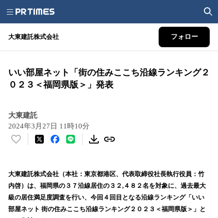
大東建託株式会社
フォロー
いい部屋ネット「街の住みここち沿線ランキング２
０２３＜福岡県版＞」発表
大東建託
2024年3月27日 11時10分
い
い
ね
！
大東建託株式会社（本社：東京都港区、代表取締役社長執行役員：竹
数
内啓）は、福岡県の３７沿線居住の３２,４８２名を対象に、過去最大
を
級の居住満足度調査を行い、今回４回目となる沿線ランキング「いい
読
部屋ネット 街の住みここち沿線ランキング２０２３＜福岡県版＞」と
み