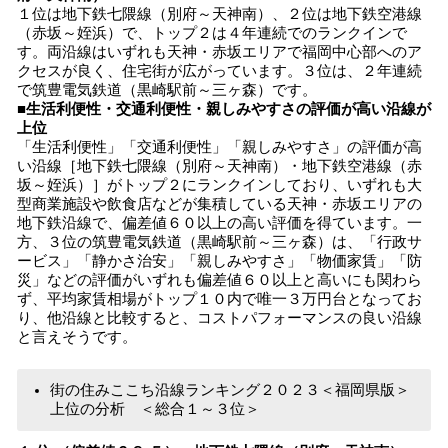
１位は地下鉄七隈線（別府～天神南）、２位は地下鉄空港線
（赤坂～姪浜）で、トップ２は４年連続でのランクインで
す。両沿線はいずれも天神・赤坂エリアで福岡中心部へのア
クセスが良く、住宅街が広がっています。３位は、２年連続
で筑豊電気鉄道（黒崎駅前～三ヶ森）です。
■生活利便性・交通利便性・親しみやすさの評価が高い沿線が
上位
「生活利便性」「交通利便性」「親しみやすさ」の評価が高
い沿線［地下鉄七隈線（別府～天神南）・地下鉄空港線（赤
坂～姪浜）］がトップ２にランクインしており、いずれも大
型商業施設や飲食店などが集積している天神・赤坂エリアの
地下鉄沿線で、偏差値６０以上の高い評価を得ています。一
方、３位の筑豊電気鉄道（黒崎駅前～三ヶ森）は、「行政サ
ービス」「静かさ治安」「親しみやすさ」「物価家賃」「防
災」などの評価がいずれも偏差値６０以上と高いにも関わら
ず、平均家賃相場がトップ１０内で唯一３万円台となってお
り、他沿線と比較すると、コストパフォーマンスの良い沿線
と言えそうです。
街の住みここち沿線ランキング２０２３＜福岡県版＞
上位の分析 ＜総合１～３位＞