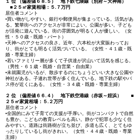
１ 位 （偏差値６８.５） 地下鉄七隈線（別府～天神南）
■２５㎡家賃相場：５.７万円
居住者コメント
•買い物がしやすい。銀行や郵便局が集まっている。活気があ
る。繁華街へのアクセスが非常によい。公園が多い。子ども
が活発に遊んでいる。街の雰囲気が明るく人が優しい。（女
性・５０歳・既婚・パート）
•天神へのアクセスの良さ。近年、六本松が大変賑わってお
り、街がとても明るく活気づいている。（女性・４１歳・既
婚・専業主婦）
•若いファミリー層が多くて子供達が沢山いて活気を感じる。
（男性・６１歳・既婚・自営業・自由業）
•未就園児がいるが、散歩するのにちょうどいい大きな公園や
神社がある。子連れ世帯が多く住んでいる。地下鉄の駅やバ
ス停が近くにある。（女性・３４歳・既婚・専業主婦）
２ 位 （偏差値６６.４） 地下鉄空港線（赤坂～姪浜） ■
２５㎡家賃相場：５.２万円
居住者コメント
•全国的にみて子育ての支援が手厚い。街がコンパクトで自然
も豊か。こどもの教育レベルも高い。静かで犯罪も少なく住
みやすい。道路は街路樹が立ち並び、歩道も広く、とてもゆ
ったりしているし街がきれい。（女性・４４歳・既婚・専業
主婦）