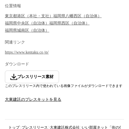
位置情報
東京都
港区
（
本社・支社
）
福岡県
八幡西区
（
自治体
）
福岡県
中央区
（
自治体
）
福岡県
西区
（
自治体
）
福岡県
城南区
（
自治体
）
関連リンク
https://www.kentaku.co.jp/
ダウンロード
プレスリリース素材
このプレスリリース内で使われている画像ファイルがダウンロードできます
大東建託
のプレスキットを見る
トップ
プレスリリース
大東建託株式会社
いい部屋ネット「街の住み