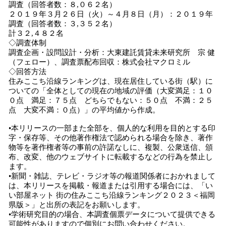
調査（回答者数：８,０６２名）
２０１９年３月２６日（火）～４月８日（月）：２０１９年
調査（回答者数：３,３５２名）
計３２,４８２名
◇調査体制
調査企画・設問設計・分析：大東建託賃貸未来研究所 宗 健
（フェロー）、調査票配布回収：株式会社マクロミル
◇回答方法
住みここち沿線ランキングは、現在居住している街（駅）に
ついての「全体としての現在の地域の評価（大変満足：１０
０点 満足：７５点 どちらでもない：５０点 不満：２５
点 大変不満：０点）」の平均値から作成。
•本リリースの一部また全部を、個人的な利用を目的とする印
字・保存等、その他著作権法で認められる場合を除き、著作
物等を著作権者等の事前の許諾なしに、複製、公衆送信、頒
布、改変、他のウェブサイトに転載するなどの行為を禁止し
ます。
•新聞・雑誌、テレビ・ラジオ等の報道関係者におかれまして
は、本リリースを掲載・報道または引用する場合には、「い
い部屋ネット 街の住みここち沿線ランキング２０２３＜福岡
県版＞」と出所の表記をお願いします。
•学術研究目的の場合、本調査個票データについて提供できる
可能性がありますので個別にお問い合わせください。