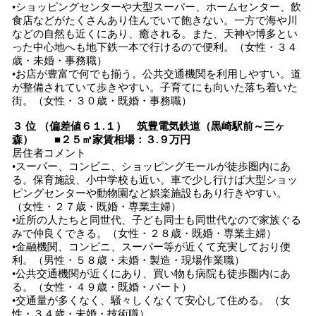
•ショッピングセンターや大型スーパー、ホームセンター、飲
食店などがたくさんあり住んでいて飽きない。一方で海や川
などの自然も近くにあり、癒される。また、天神や博多とい
った中心地へも地下鉄一本で行けるので便利。（女性・３４
歳・未婚・事務職）
•お店が豊富で何でも揃う。公共交通機関を利用しやすい。道
が整備されていて歩きやすい。子育てにも向いた落ち着いた
街。（女性・３０歳・既婚・事務職）
３ 位 （偏差値６１.１） 筑豊電気鉄道（黒崎駅前～三ヶ
森） ■２５㎡家賃相場：３.９万円
居住者コメント
•スーパー、コンビニ、ショッピングモールが徒歩圏内にあ
る。保育施設、小中学校も近い。車で少し行けば大型ショッ
ピングセンターや動物園など娯楽施設もあり行きやすい。
（女性・２７歳・既婚・専業主婦）
•近所の人たちと同世代、子ども同士も同世代なので家族ぐる
みで仲良くできる。（女性・２８歳・既婚・専業主婦）
•金融機関、コンビニ、スーパー等が近くて充実しており便
利。（男性・５８歳・未婚・製造・現場作業職）
•公共交通機関が近くにあり、買い物も病院も徒歩圏内にあ
る。（女性・４９歳・既婚・パート）
•交通量が多くなく、騒々しくなくて安心して住める。（女
性・３４歳・未婚・技術職）