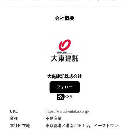
会社概要
大東建託株式会社
62
フォロワー
フォロー
RSS
URL
https://www.kentaku.co.jp/
業種
不動産業
本社所在地
東京都港区港南2-16-1 品川イーストワン