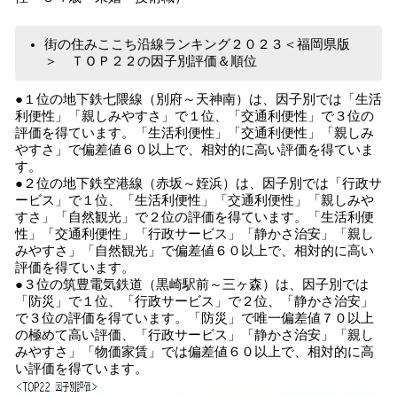
街の住みここち沿線ランキング２０２３＜福岡県版
＞ ＴＯＰ２２の因子別評価＆順位
●１位の地下鉄七隈線（別府～天神南）は、因子別では「生活
利便性」「親しみやすさ」で１位、「交通利便性」で３位の
評価を得ています。「生活利便性」「交通利便性」「親しみ
やすさ」で偏差値６０以上で、相対的に高い評価を得ていま
す。
●２位の地下鉄空港線（赤坂～姪浜）は、因子別では「行政サ
ービス」で１位、「生活利便性」「交通利便性」「親しみや
すさ」「自然観光」で２位の評価を得ています。「生活利便
性」「交通利便性」「行政サービス」「静かさ治安」「親し
みやすさ」「自然観光」で偏差値６０以上で、相対的に高い
評価を得ています。
●３位の筑豊電気鉄道（黒崎駅前～三ヶ森）は、因子別では
「防災」で１位、「行政サービス」で２位、「静かさ治安」
で３位の評価を得ています。「防災」で唯一偏差値７０以上
の極めて高い評価、「行政サービス」「静かさ治安」「親し
みやすさ」「物価家賃」では偏差値６０以上で、相対的に高
い評価を得ています。