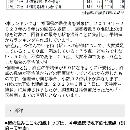
•本ランキングは、福岡県の居住者を対象に、２０１９年～２
０２３年の５年分の回答を累積し、回答者数５０名以上の沿
線を対象に、回答者の最寄り駅を沿線ごとに集計し、平均値
からランキングを作成しています。
•評点は、今住んでいる街（駅）への評価について、大変満足
している：１００点、満足している：７５点、どちらでもな
い：５０点、不満である：２５点、大変不満である：０点と
した場合の平均値です。
•偏差値とは、評点の平均値が５０になるように正規化し、評
点の数値が平均値からどの程度隔たっているのかを示したも
のです。偏差値が同じ場合、小数点２位以下が異なります。
•1位の地下鉄七隈線は、２０２３年３月２７日に「天神南～
博多」に延伸されましたが、調査時は延伸前だったため「～
天神南」までの区切りとなっています。
総評
■街の住みここち沿線トップは、４年連続で地下鉄七隈線（別
府～天神南）