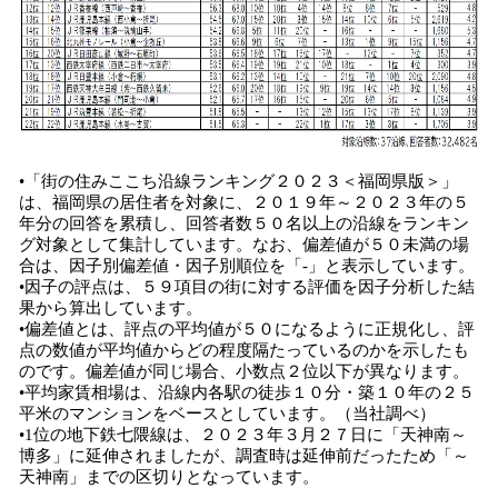
•「街の住みここち沿線ランキング２０２３＜福岡県版＞」
は、福岡県の居住者を対象に、２０１９年～２０２３年の５
年分の回答を累積し、回答者数５０名以上の沿線をランキン
グ対象として集計しています。なお、偏差値が５０未満の場
合は、因子別偏差値・因子別順位を「-」と表示しています。
•因子の評点は、５９項目の街に対する評価を因子分析した結
果から算出しています。
•偏差値とは、評点の平均値が５０になるように正規化し、評
点の数値が平均値からどの程度隔たっているのかを示したも
のです。偏差値が同じ場合、小数点２位以下が異なります。
•平均家賃相場は、沿線内各駅の徒歩１０分・築１０年の２５
平米のマンションをベースとしています。（当社調べ）
•1位の地下鉄七隈線は、２０２３年３月２７日に「天神南～
博多」に延伸されましたが、調査時は延伸前だったため「～
天神南」までの区切りとなっています。