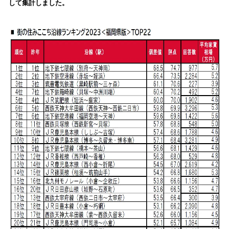
して集計しました。
込
み
中
で
す