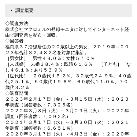
調査概要
◇調査方法
株式会社マクロミルの登録モニタに対してインターネット経
由で調査票を配布・回収。
◇回答者
福岡県３７沿線居住の２０歳以上の男女、２０１９年～２０
２３年合計３２,４８２名を対象に集計。
［男女比］ 男性４３.０％：女性５７.０％
［未既婚］ 未婚３８.４％：既婚６１.６％ ［子ども］ な
し４６.１％：あり５３.９％
［世代比］ ２０歳代１６.２％、３０歳代２４.９％、４０歳
代２５.１％、５０歳代１９.６％、６０歳代１１.０％、７０
歳代３.２％
◇調査期間
２０２３年２月１７日（金）～３月１５日（水）：２０２３
年調査（回答者数：７,３２５名）
２０２２年３月８日（火）～３月２９日（火）：２０２２年
調査（回答者数：７,０９２名）
２０２１年３月１７日（水）～３月３０日（火）：２０２１
年調査（回答者数：６,６５１名）
２０２０年３月１７日（火）～４月３日（金）：２０２０年