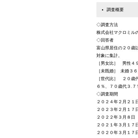
調査概要
◇調査方法
株式会社マクロミル
◇回答者
富山県居住の２０歳
対象に集計。
［男女比］ 男性４９
［未既婚］ 未婚３６
［世代比］ ２０歳代
６％、７０歳代３.７
◇調査期間
２０２４年２月２１
２０２３年２月１７
２０２２年３月８日
２０２１年３月１７
２０２０年３月１７