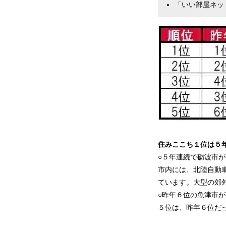
「いい部屋ネッ
住みここち１位は５
○５年連続で砺波市が
市内には、北陸自動
ています。大型の郊
○昨年６位の魚津市が
５位は、昨年６位だ