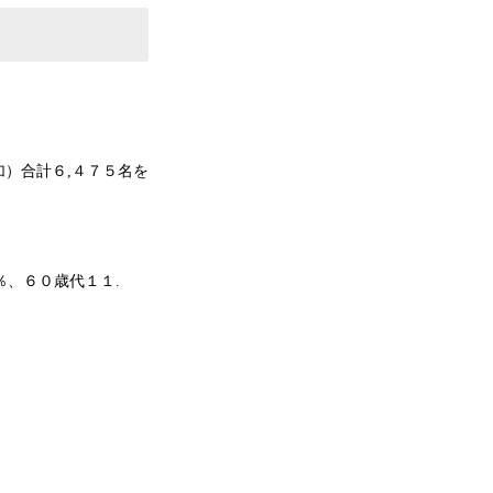
）合計６,４７５名を
％、６０歳代１１.
）
）
）