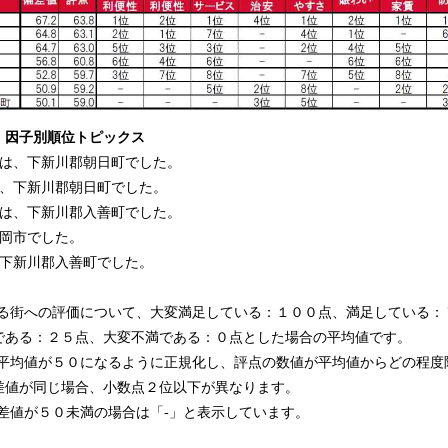
 因子別順位トピックス
位は、下新川郡朝日町でした。
は、下新川郡朝日町でした。
位は、下新川郡入善町でした。
高岡市でした。
、下新川郡入善町でした。
いる街への評価について、大変満足している：１００点、満足している：
である：２５点、大変不満である：０点とした場合の平均値です。
の平均値が５０になるように正規化し、評点の数値が平均値からどの程度
差値が同じ場合、小数点２位以下が異なります。
差値が５０未満の場合は「-」と表示しています。