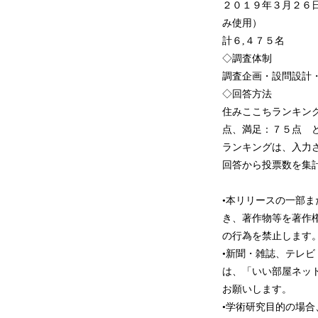
２０１９年３月２６
み使用）
計６,４７５名
◇調査体制
調査企画・設問設計
◇回答方法
住みここちランキン
点、満足：７５点 
ランキングは、入力
回答から投票数を集
•本リリースの一部
き、著作物等を著作
の行為を禁止します
•新聞・雑誌、テレ
は、「いい部屋ネッ
お願いします。
•学術研究目的の場