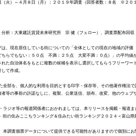
日（火）～４月８日（月）：２０１９年調査（回答者数：８名 ※２０
・分析：大東建託賃貸未来研究所 宗 健（フェロー）、調査票配布回収
グは、現在居住している街についての「全体としての現在の地域の評価
どちらでもない：５０点 不満：２５点 大変不満：０点）」の平均値
された自治体名をもとに複数の候補を表示し選択してもらうフリーワー
計して作成。
また全部を、個人的な利用を目的とする印字・保存等、その他著作権法で
権者等の事前の許諾なしに、複製、公衆送信、頒布、改変、他のウェブ
。
ビ・ラジオ等の報道関係者におかれましては、本リリースを掲載・報道ま
ト 街の住みここちランキング＆住みたい街ランキング２０２４＜富山県
合、本調査個票データについて提供できる可能性がありますので個別にお