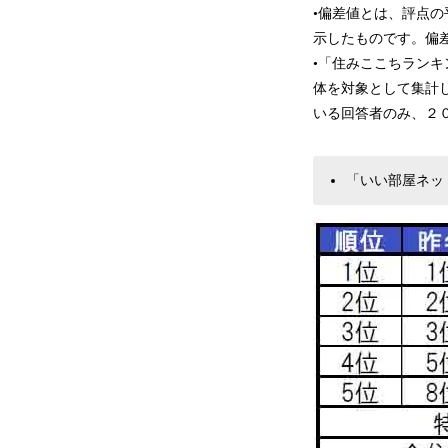
•偏差値とは、評点
示したものです。偏
•「住みここちラン
体を対象として集計
いる回答者のみ、２
「いい部屋ネッ