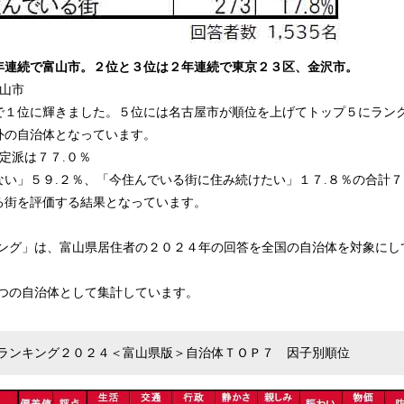
年連続で富山市。２位と３位は２年連続で東京２３区、金沢市。
山市
で１位に輝きました。５位には名古屋市が順位を上げてトップ５にラン
外の自治体となっています。
定派は７７.０％
い」５９.２％、「今住んでいる街に住み続けたい」１７.８％の合計７
る街を評価する結果となっています。
キング」は、富山県居住者の２０２４年の回答を全国の自治体を対象にし
一つの自治体として集計しています。
ランキング２０２４＜富山県版＞自治体ＴＯＰ７ 因子別順位