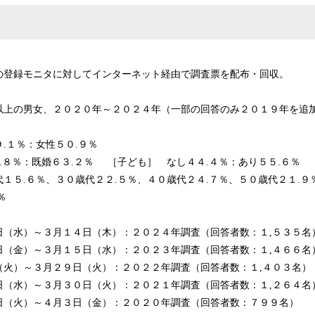
の登録モニタに対してインターネット経由で調査票を配布・回収。
以上の男女、２０２０年～２０２４年（一部の回答のみ２０１９年を追加
.１％：女性５０.９％
.８％：既婚６３.２％ ［子ども］ なし４４.４％：あり５５.６％
１５.６％、３０歳代２２.５％、４０歳代２４.７％、５０歳代２１.９
％
日（水）～３月１４日（木）：２０２４年調査（回答者数：１,５３５名
日（金）～３月１５日（水）：２０２３年調査（回答者数：１,４６６名
（火）～３月２９日（火）：２０２２年調査（回答者数：１,４０３名）
日（水）～３月３０日（火）：２０２１年調査（回答者数：１,２６４名
日（火）～４月３日（金）：２０２０年調査（回答者数：７９９名）