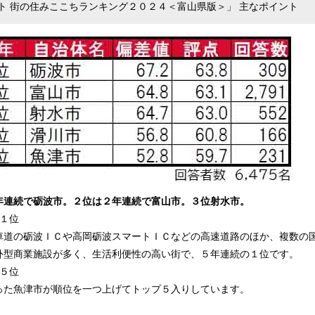
ト 街の住みここちランキング２０２４＜富山県版＞」 主なポイント
み
中
で
す
年連続で砺波市。２位は２年連続で富山市。３位射水市。
１位
車道の砺波ＩＣや高岡砺波スマートＩＣなどの高速道路のほか、複数の
外型商業施設が多く、生活利便性の高い街で、５年連続の１位です。
５位
った魚津市が順位を一つ上げてトップ５入りしています。