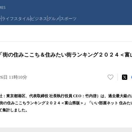
ES
ン
ライフスタイル
ビジネス
グルメ
スポーツ
「街の住みここち＆住みたい街ランキング２０２４＜富
26日 11時10分
い
い
ね
社：東京都港区、代表取締役 社長執行役員 CEO：竹内啓）は、過去最大級
！
 街の住みここちランキング２０２４＜富山県版＞」「いい部屋ネット 住みた
数
て集計しました。
を
読
み
込