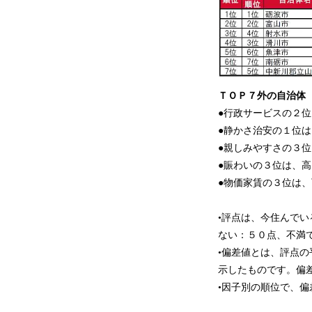
ＴＯＰ７外の自治体
●行政サービスの２
●静かさ治安の１位
●親しみやすさの３
●賑わいの３位は、
●物価家賃の３位は
•評点は、今住んで
ない：５０点、不満
•偏差値とは、評点
示したものです。偏
•因子別の順位で、偏