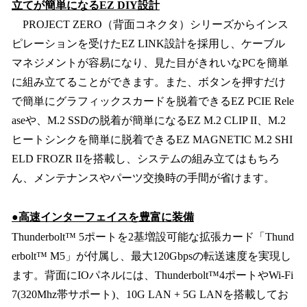
立てが簡単になるEZ DIY設計
PROJECT ZERO（背面コネクタ）シリーズからインス
ピレーションを受けたEZ LINK設計を採用し、ケーブル
マネジメントが容易になり、見た目がきれいなPCを簡単
に組み立てることができます。また、ボタンを押すだけ
で簡単にグラフィックスカードを脱着できるEZ PCIE Rele
aseや、M.2 SSDの脱着が簡単になるEZ M.2 CLIP II、M.2
ヒートシンクを簡単に脱着できるEZ MAGNETIC M.2 SHI
ELD FROZR IIを搭載し、システムの組み立てはもちろ
ん、メンテナンスやパーツ交換時の手間が省けます。
●高速インターフェイスを豊富に装備
Thunderbolt™ 5ポートを2基増設可能な拡張カード「Thund
erbolt™ M5」が付属し、最大120Gbpsの転送速度を実現し
ます。背面にIOパネルには、Thunderbolt™4ポートやWi-Fi
7(320Mhz帯サポート)、10G LAN + 5G LANを搭載してお