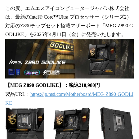
ね
！
この度、エムエスアイコンピュータージャパン株式会社
数
は、最新のIntel® Core™Ultra プロセッサー（シリーズ2）
を
対応のZ890チップセット搭載マザーボード「MEG Z890 G
読
み
ODLIKE」を2025年4月11日（金）に発売いたします。
込
み
中
で
す
【MEG Z890 GODLIKE】：税込210,980円
製品URL：
https://jp.msi.com/Motherboard/MEG-Z890-GODLI
KE