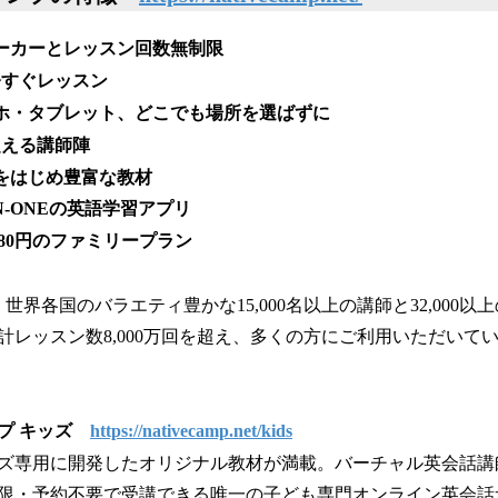
ピーカーとレッスン回数無制限
、今すぐレッスン
マホ・タブレット、どこでも場所を選ばずに
を超える講師陣
ドをはじめ豊富な教材
-IN-ONEの英語学習アプリ
980円のファミリープラン
世界各国のバラエティ豊かな15,000名以上の講師と32,000
計レッスン数8,000万回を超え、多くの方にご利用いただいて
プ キッズ
https://nativecamp.net/kids
ズ専用に開発したオリジナル教材が満載。バーチャル英会話講師
限・予約不要で受講できる唯一の子ども専門オンライン英会話