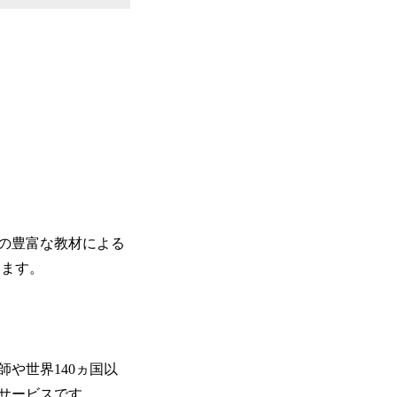
以上の豊富な教材による
います。
や世界140ヵ国以
サービスです。