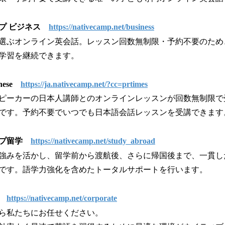
プ ビジネス
https://nativecamp.net/business
選ぶオンライン英会話。レッスン回数無制限・予約不要のため
学習を継続できます。
anese
https://ja.nativecamp.net/?cc=prtimes
ピーカーの日本人講師とのオンラインレッスンが回数無制限で
です。予約不要でいつでも日本語会話レッスンを受講できます
ンプ留学
https://nativecamp.net/study_abroad
強みを活かし、留学前から渡航後、さらに帰国後まで、一貫し
です。語学力強化を含めたトータルサポートを行います。
ス
https://nativecamp.net/corporate
ら私たちにお任せください。