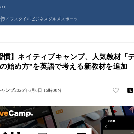
ES
ン
ライフスタイル
ビジネス
グルメ
スポーツ
習慣】ネイティブキャンプ、人気教材「
日の始め方”を英語で考える新教材を追加
キャンプ
2026年6月6日 16時00分
い
い
ね
！
数
を
読