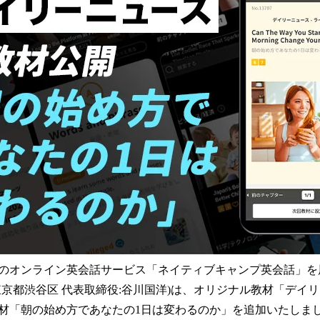
み
込
み
中
で
す
のオンライン英会話サービス「ネイティブキャンプ英会話」を
東京都渋谷区 代表取締役:谷川国洋)は、オリジナル教材「デイ
材「朝の始め方であなたの1日は変わるのか」を追加いたしま