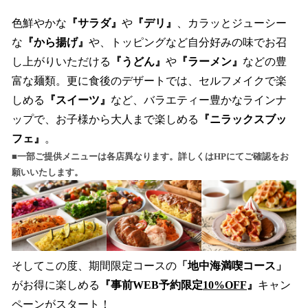
色鮮やかな
『サラダ』
や
『デリ』
、カラッとジューシー
な
『から揚げ』
や、トッピングなど自分好みの味でお召
し上がりいただける
『うどん』
や
『ラーメン』
などの豊
富な麺類。更に食後のデザートでは、セルフメイクで楽
しめる
『スイーツ』
など、バラエティー豊かなラインナ
ップで、お子様から大人まで楽しめる
『ニラックスブッ
フェ』
。
■一部ご提供メニューは各店異なります。詳しくはHPにてご確認をお
願いいたします。
そしてこの度、期間限定コースの
「地中海満喫コース」
がお得に楽しめる
『事前WEB予約限定
10%OFF
』
キャン
ペーンがスタート！