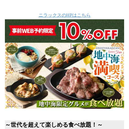
い
ね
！
ニラックスのHPはこちら
数
を
読
み
込
み
中
で
す
～世代を超えて楽しめる食べ放題！～