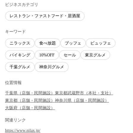
ビジネスカテゴリ
レストラン・ファストフード・居酒屋
キーワード
ニラックス
食べ放題
ブッフェ
ビュッフェ
バイキング
10%OFF
セール
東京グルメ
千葉グルメ
神奈川グルメ
位置情報
千葉県
（
店舗・民間施設
）
東京都
武蔵野市
（
本社・支社
）
東京都
（
店舗・民間施設
）
神奈川県
（
店舗・民間施設
）
大阪府
（
店舗・民間施設
）
関連リンク
https://www.nilax.jp/