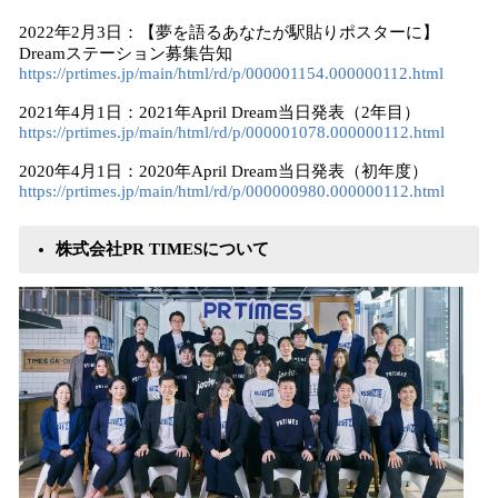
2022年2月3日：【夢を語るあなたが駅貼りポスターに】
Dreamステーション募集告知
https://prtimes.jp/main/html/rd/p/000001154.000000112.html
2021年4月1日：2021年April Dream当日発表（2年目）
https://prtimes.jp/main/html/rd/p/000001078.000000112.html
2020年4月1日：2020年April Dream当日発表（初年度）
https://prtimes.jp/main/html/rd/p/000000980.000000112.html
株式会社PR TIMESについて