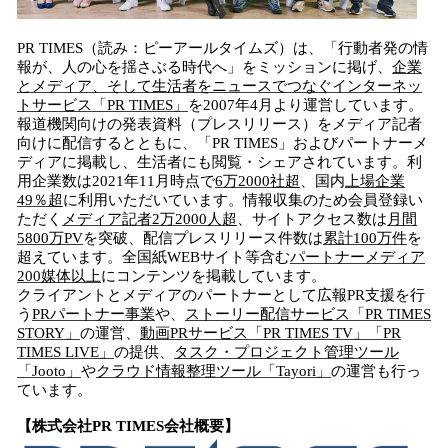
PR TIMES（読み：ピーアールタイムズ）は、「行動者発の情
報が、人の心を揺さぶる時代へ」をミッションに掲げ、
企業
とメディア、そして生活者をニュースでつなぐインターネッ
トサービス「PR TIMES」
を2007年4月より運営しています。
報道機関向けの発表資料（プレスリリース）をメディア記者
向けに配信するとともに、「PR TIMES」およびパートナーメ
ディアに掲載し、生活者にも閲覧・シェアされています。利
用企業数は2021年11月時点で
6万2000社超
、国内
上場企業
49％超
に利用いただいています。情報収集のため会員登録い
ただく
メディア記者2万2000人超
、サイトアクセス数は
月間
5800万PV
を突破、配信プレスリリース件数は
累計100万件
を
超えています。全国紙WEBサイト等含む
パートナーメディア
200媒体以上
にコンテンツを掲載しています。
クライアントとメディアのパートナーとして広報PR支援を行
う
PRパートナー事業
や、
ストーリー配信サービス「PR TIMES
STORY」
の運営、
動画PRサービス「PR TIMES TV」「PR
TIMES LIVE」
の提供、
タスク・プロジェクト管理ツール
「Jooto」
や
クラウド情報整理ツール「Tayori」
の運営も行っ
ています。
【株式会社PR TIMES会社概要】