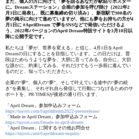
また、個人の方に向けて「夢を語るあなたが駅貼りポスター
に。Dreamステーション」企画の参加を呼び掛け（2022年2
月3日に発表し、既に募集締め切り済み）、新宿駅で300名の
夢の掲示に向けて進めていますが、他にも夢をお持ちの方が4
月1日に #AprilDream で夢をSNSなどで発信いただけるよ
う、2022年バージョンのApril Dream特設サイトを3月10日以
降に公開予定です。
私たちは「夢が、世界を変える」と信じ、4月1日をApril
Dreamの日にすることを目指しています。この日だけは、普
段はためらうような夢を、大胆に言ってみる。自分に、大切
な誰かに、約束してみる。それだけでもう一歩前に進んでい
るのだと、知っていただきたい。
企業の“夢”、個人の“夢”、そして叶えている途中の“夢の続
き”を募集し、それぞれ自ら発信して行動につなげるためのサ
ポートを、PR TIMESが後述の通り行います。
「April Dream」参加申込みフォーム
https://tayori.com/f/aprildream2022-pressrelease/
「Made in April Dream」参加申込みフォーム
https://tayori.com/f/made-in-april-dream/
「April Dream」に関するその他お問合せ
https://tayori.com/f/aprildream-inquiry/