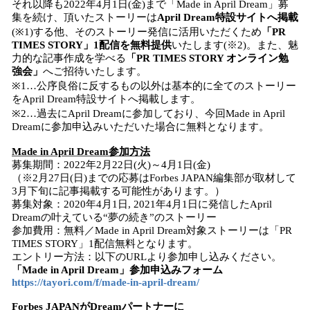
それ以降も2022年4月1日(金)まで「Made in April Dream」募
集を続け、頂いたストーリーは
April Dream特設サイトへ掲載
(※1)する他、そのストーリー発信に活用いただくため
「PR
TIMES STORY」1配信を無料提供
いたします(※2)。また、魅
力的な記事作成を学べる
「PR TIMES STORY オンライン勉
強会」
へご招待いたします。
※1…公序良俗に反するもの以外は基本的に全てのストーリー
をApril Dream特設サイトへ掲載します。
※2…過去にApril Dreamに参加しており、今回Made in April
Dreamに参加申込みいただいた場合に無料となります。
Made in April Dream参加方法
募集期間：2022年2月22日(火)～4月1日(金)
（※2月27日(日)までの応募はForbes JAPAN編集部が取材して
3月下旬に記事掲載する可能性があります。）
募集対象：2020年4月1日, 2021年4月1日に発信したApril
Dreamの叶えている“夢の続き”のストーリー
参加費用：無料／Made in April Dream対象ストーリーは「PR
TIMES STORY」1配信無料となります。
エントリー方法：以下のURLより参加申し込みください。
「Made in April Dream」参加申込みフォーム
https://tayori.com/f/made-in-april-dream/
Forbes JAPANがDreamパートナーに