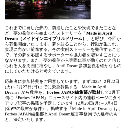
これまでに発した夢の、前進したことや実現できたことな
ど、夢の発信から始まったストーリーを「
Made in April
Dream（メイドインエイプリルドリーム）
」と呼び、今回か
ら募集開始いたします。夢を語ることから、行動が生まれ、
実現に向かい前進する。その実例ストーリーを発信すること
で、その夢を応援するサポーターや協力者を増やすことにつ
ながります。また、夢の発信から実際に事が動くのだと信じ
られる人を周囲に増やし、April Dream参加意義を確かなもの
にしていただけると考えています。
応募者に参加特典をご用意しています。まず2022年2月22日
(火)～2月27日(日)までに緊急募集する「Made in April
Dream」から数件を、
Forbes JAPAN編集部が取材
して3月下
旬に『Forbes JAPAN』ニュースサイト内の連載ページにタイ
アップ記事の掲載を予定しています（2月28日(月)～3月4日
(金)中の取材が条件）。掲載する「Made in April Dream」は、
Forbes JAPAN編集部とApril Dream運営事務局での選考のも
と、決定いたします。