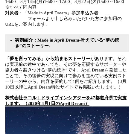
16:00、3月14日(月)16:00～17:00、3月22日(火)15:00～16:00
※すべて同内容
対象者：「Made in April Dream」参加申込み者
フォームより申し込みいただいた方に参加用の
URLをご案内します。
実例紹介：Made in April Dream‐叶えている“夢の続
き”のストーリー‐
「夢を言ってみる」から始まるストーリー
があります。それ
は実現前の途中であっても、その夢を応援するサポーターや
協力者を惹きつける“夢の続き”です。April Dreamを発信した
ことで、その後夢の実現に向けて歩みを進めている実例スト
ーリーの中から、内容を要約して4例をご紹介します。（3月
10日以降にApril Dream特設サイトでも掲載いたします。）
株式会社ラコル｜ドライブインシアターを47都道府県で実施
します。（2020年4月1日のApril Dream）