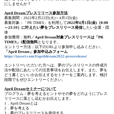
にしませんか？
April Dreamプレスリリース参加方法
募集期間：2022年2月22日(火)～4月1日(金)
募集対象：「PR TIMES」を利用して
2022年4月1日(金)（0:00
～23:59）に叶えたい夢をプレスリリース発信
したい企業・団
体
参加費用：無料／
April Dream対象プレスリリースは「PR
TIMES」1配信無料
となります。
エントリー方法：以下のURLより参加申し込みください。
「April Dream」参加申込みフォーム
https://tayori.com/f/aprildream2022-pressrelease/
エントリーいただいた方へは、夢のプレスリリースの作成方
法や配信にあたっての注意事項をお伝えします。また、夢を
どう書くといいかお伝えするセミナーをご案内します。検討
段階でもぜひエントリーください。
April Dreamセミナーについて
プログラム：夢を考えるヒントやその夢をどのようにプレス
リリースに落とし込むかお伝えします。
1．April Dreamとは
2．夢を考える
3．夢のプレスリリースを発信する