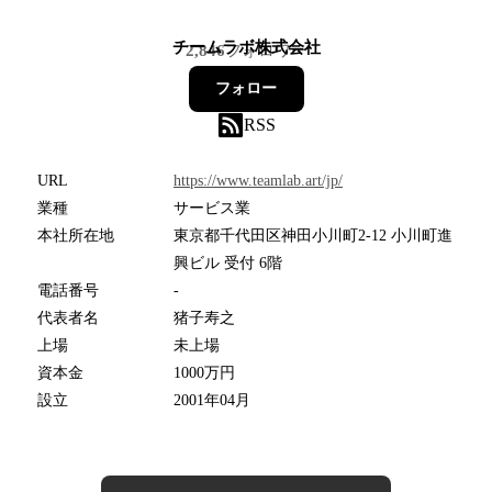
チームラボ株式会社
2,846
フォロワー
フォロー
RSS
URL
https://www.teamlab.art/jp/
業種
サービス業
本社所在地
東京都千代田区神田小川町2-12 小川町進
興ビル 受付 6階
電話番号
-
代表者名
猪子寿之
上場
未上場
資本金
1000万円
設立
2001年04月