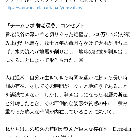
https://www.teamlab.art/jp/e/yorovalley/
『チームラボ 養老渓谷』コンセプト
養老渓谷の深い谷と切り立った絶壁は、300万年の時が積
み上げた地層を、数十万年の歳月をかけて大地が持ち上
げ、水の流れが地層を削り出し、地球の記憶を剥き出し
にすることによって形作られた。※
人は通常、自分が生きてきた時間を遥かに超えた長い時
間の存在、そしてその時間が「今」と地続きであること
を認識できない。しかし、剥き出しになった地層の断崖
と対峙したとき、その圧倒的な姿形や質感の中に、積み
重なった膨大な時間が内在していることに気づく。
私たちはこの悠久の時間が刻んだ巨大な存在を「Deep-tim