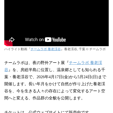
数
を
読
み
込
み
中
で
す
ハイライト動画『
チームラボ 養老渓谷
』養老渓谷, 千葉 ©︎ チームラボ
チームラボは、夜の野外アート展『
チームラボ 養老渓
谷
』を、房総半島に位置し、温泉郷としても知られる千
葉・養老渓谷で、2026年4月17日(金)から5月24日(日)まで
開催します。長い年月をかけて自然が作り上げた養老渓
谷を、今を生きる人々の存在によって変化するアート空
間へと変える、作品群の全貌を公開します。
チケットは、公式ウェブサイトにて販売中です。