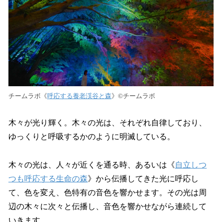
チームラボ《
呼応する養老渓谷と森
》©︎チームラボ
木々が光り輝く。木々の光は、それぞれ自律しており、
ゆっくりと呼吸するかのように明滅している。
木々の光は、人々が近くを通る時、あるいは《
自立しつ
つも呼応する生命の森
》から伝播してきた光に呼応し
て、色を変え、色特有の音色を響かせます。その光は周
辺の木々に次々と伝播し、音色を響かせながら連続して
いきます。