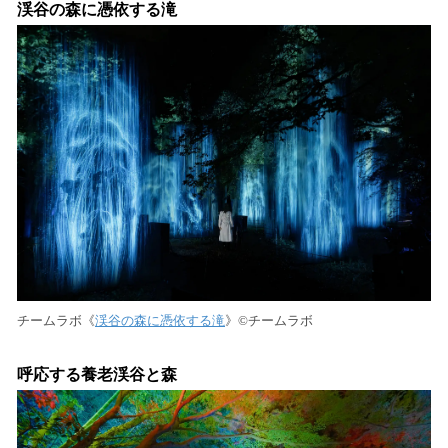
渓谷の森に憑依する滝
チームラボ《
渓谷の森に憑依する滝
》©︎チームラボ
呼応する養老渓谷と森