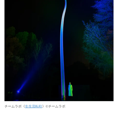
チームラボ《
生生流転柱
》©︎チームラボ