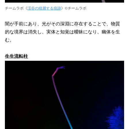
チームラボ《
渓谷の積層する痕跡
》©︎チームラボ
闇が手前にあり、光がその深淵に存在することで、物質
的な境界は消失し、実体と知覚は曖昧になり、幽体を生
む。
生生流転柱