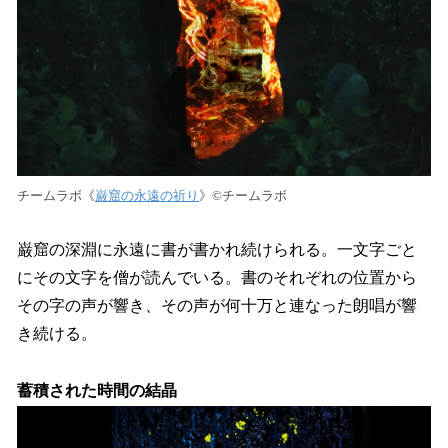
チームラボ《
巌窟の永遠の祈り
》©︎チームラボ
巌窟の深淵に永遠に書が書かれ続けられる。一文字ごと
にその文字を僧が読んでいる。書のそれぞれの位置から
その字の声が響き、その声が何十万と連なった朗唱が響
き続ける。
蓄積された時間の結晶