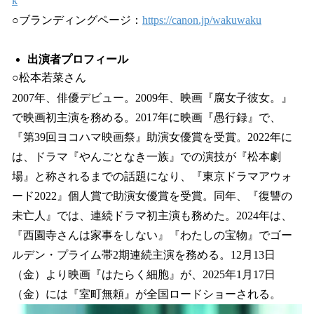
k
○ブランディングページ：
https://canon.jp/wakuwaku
出演者プロフィール
○松本若菜さん
2007年、俳優デビュー。2009年、映画『腐女子彼女。』
で映画初主演を務める。2017年に映画『愚行録』で、
『第39回ヨコハマ映画祭』助演女優賞を受賞。2022年に
は、ドラマ『やんごとなき一族』での演技が『松本劇
場』と称されるまでの話題になり、『東京ドラマアウォ
ード2022』個人賞で助演女優賞を受賞。同年、『復讐の
未亡人』では、連続ドラマ初主演も務めた。2024年は、
『西園寺さんは家事をしない』『わたしの宝物』でゴー
ルデン・プライム帯2期連続主演を務める。12月13日
（金）より映画『はたらく細胞』が、2025年1月17日
（金）には『室町無頼』が全国ロードショーされる。