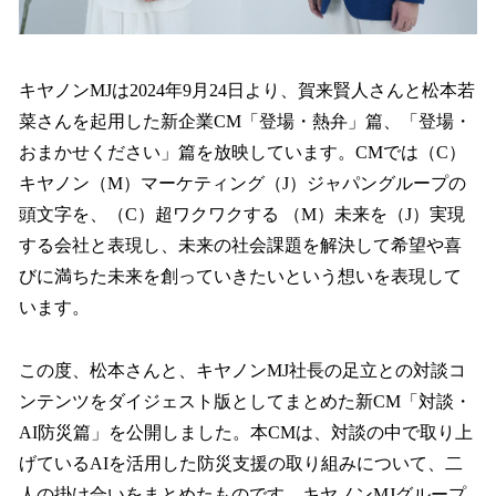
キヤノンMJは2024年9月24日より、賀来賢人さんと松本若
菜さんを起用した新企業CM「登場・熱弁」篇、「登場・
おまかせください」篇を放映しています。CMでは（C）
キヤノン（M）マーケティング（J）ジャパングループの
頭文字を、（C）超ワクワクする （M）未来を（J）実現
する会社と表現し、未来の社会課題を解決して希望や喜
びに満ちた未来を創っていきたいという想いを表現して
います。
この度、松本さんと、キヤノンMJ社長の足立との対談コ
ンテンツをダイジェスト版としてまとめた新CM「対談・
AI防災篇」を公開しました。本CMは、対談の中で取り上
げているAIを活用した防災支援の取り組みについて、二
人の掛け合いをまとめたものです。キヤノンMJグループ