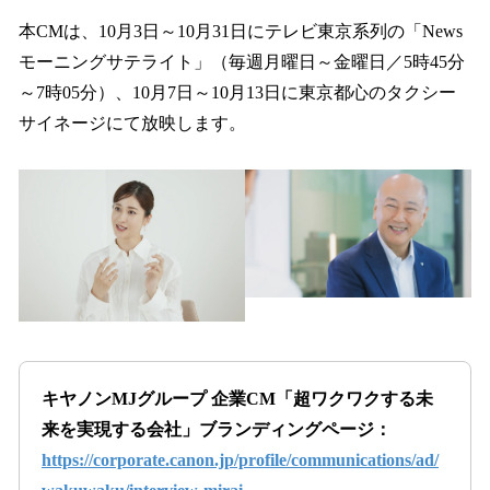
本CMは、10月3日～10月31日にテレビ東京系列の「News
モーニングサテライト」（毎週月曜日～金曜日／5時45分
～7時05分）、10月7日～10月13日に東京都心のタクシー
サイネージにて放映します。
キヤノンMJグループ 企業CM「超ワクワクする未
来を実現する会社」ブランディングページ：
https://corporate.canon.jp/profile/communications/ad/