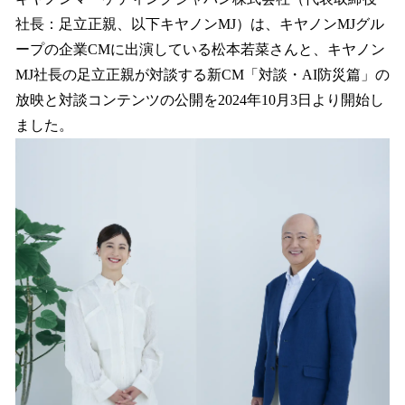
を
社長：足立正親、以下キヤノンMJ）は、キヤノンMJグル
読
み
ープの企業CMに出演している松本若菜さんと、キヤノン
込
MJ社長の足立正親が対談する新CM「対談・AI防災篇」の
み
放映と対談コンテンツの公開を2024年10月3日より開始し
中
で
ました。
す