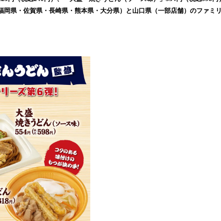
み
福岡県・佐賀県・長崎県・熊本県・大分県）と山口県（一部店舗）のファミリーマ
込
み
中
で
す