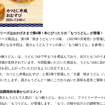
シリーズはおかげさまで第6弾！冬にぴったりの「もつうどん」が登場！
ーズ商品は、第1弾「焼きうどんソース味」（2023年1月発売）が登場
6弾となる今回は、資さんうどんファンの多い「もつ鍋うどん」を参考に
つ鍋うどん」は、うどんつゆで牛もつを煮込んでおり、出汁ともつのう
材感が支持されています。今回監修いただいた商品も、うどんつゆに合
煮を召し上がっていただけるように仕立てました。
した「カツとじ丼風おむすび」と第5弾で登場した「大盛 焼きうどん（
販いたします。資さんうどんと一緒にこだわりぬいた旨味を是非ご賞味
商品開発担当者からのコメント
資さんうどんで人気の「もつ鍋うどん」をヒントに、ファミリーマート
重ねた「もつうどん」が登場します。「もつ」の味や出汁との調和等に