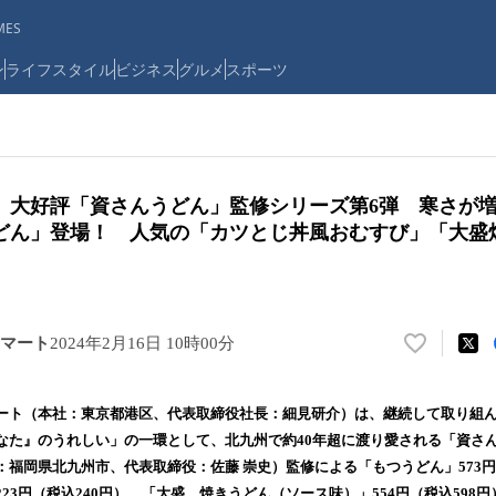
ES
ン
ライフスタイル
ビジネス
グルメ
スポーツ
】大好評「資さんうどん」監修シリーズ第6弾 寒さが
どん」登場！ 人気の「カツとじ丼風おむすび」「大盛
マート
2024年2月16日 10時00分
い
い
ね
ート（本社：東京都港区、代表取締役社長：細見研介）は、継続して取り組
！
なた』のうれしい」の一環として、北九州で約40年超に渡り愛される「資さ
数
福岡県北九州市、代表取締役：佐藤 崇史）監修による「もつうどん」573円
を
読
3円（税込240円）、「大盛 焼きうどん（ソース味）」554円（税込598円）を