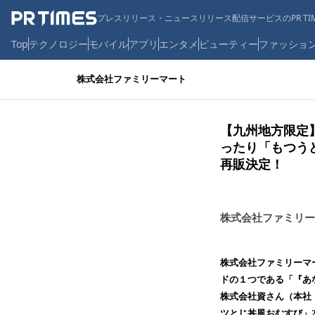
プレスリリース・ニュースリリース配信サービスのPR TIM
Top
テクノロジー
モバイル
アプリ
エンタメ
ビューティー
ファッショ
株式会社ファミリーマート
【九州地方限定
ったり「もつう
再販決定！
株式会社ファミリー
株式会社ファミリーマ
ドの１つである「『あ
株式会社資さん（本社：
ツとじ丼風おむすび」22