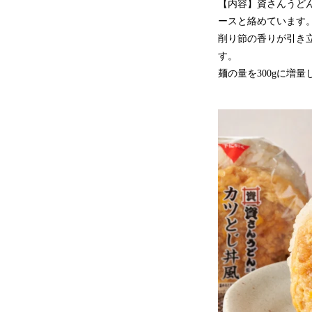
【内容】資さんうど
ースと絡めています
削り節の香りが引き
す。
麺の量を300gに増