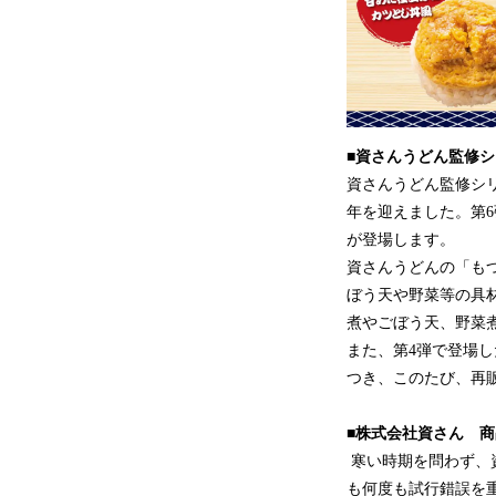
■資さんうどん監修
資さんうどん監修シリ
年を迎えました。第
が登場します。
資さんうどんの「も
ぼう天や野菜等の具
煮やごぼう天、野菜
また、第4弾で登場
つき、このたび、再
■株式会社資さん 
寒い時期を問わず、
も何度も試行錯誤を