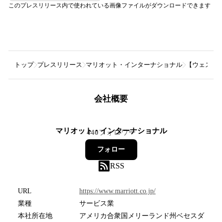
このプレスリリース内で使われている画像ファイルがダウンロードできます
トップ
プレスリリース
マリオット・インターナショナル
【ウェスティ
会社概要
マリオット・インターナショナル
440
フォロワー
フォロー
RSS
URL
https://www.marriott.co.jp/
業種
サービス業
本社所在地
アメリカ合衆国メリーランド州ベセスダ