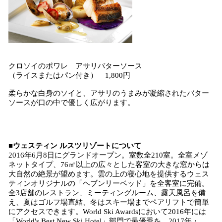
クロソイのポワレ アサリバターソース
（ライスまたはパン付き） 1,800円
柔らかな白身のソイと、アサリのうまみが凝縮されたバター
ソースが口の中で優しく広がります。
■ウェスティン ルスツリゾートについて
2016年6月8日にグランドオープン。室数全210室。全室メゾ
ネットタイプ、76㎡以上の広々とした客室の大きな窓からは
大自然の絶景が望めます。雲の上の寝心地を提供するウェス
ティンオリジナルの「ヘブンリーベッド」を全客室に完備。
全3店舗のレストラン、ミーティングルーム、露天風呂を備
え、夏はゴルフ場直結、冬はスキー場までペアリフトで簡単
にアクセスできます。World Ski Awardsにおいて2016年には
「World's Best New Ski Hotel」部門で最優秀を、2017年・