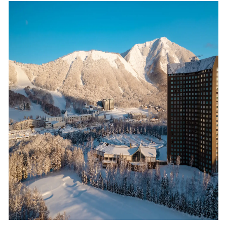
込
み
中
で
す