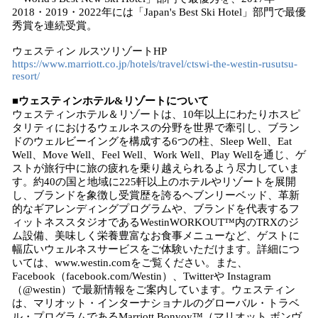
2018・2019・2022年には「Japan's Best Ski Hotel」部門で最優
秀賞を連続受賞。
ウェスティン ルスツリゾートHP
https://www.marriott.co.jp/hotels/travel/ctswi-the-westin-rusutsu-
resort/
■ウェスティンホテル&リゾートについて
ウェスティンホテル＆リゾートは、10年以上にわたりホスピ
タリティにおけるウェルネスの分野を世界で牽引し、ブラン
ドのウェルビーイングを構成する6つの柱、Sleep Well、Eat
Well、Move Well、Feel Well、Work Well、Play Wellを通じ、ゲ
ストが旅行中に旅の疲れを乗り越えられるよう尽力していま
す。約40の国と地域に225軒以上のホテルやリゾートを展開
し、ブランドを象徴し受賞歴を誇るヘブンリーベッド、革新
的なギアレンディングプログラムや、ブランドを代表するフ
ィットネススタジオであるWestinWORKOUT™内のTRXのジ
ム設備、美味しく栄養豊富なお食事メニューなど、ゲストに
幅広いウェルネスサービスをご体験いただけます。詳細につ
いては、www.westin.comをご覧ください。また、
Facebook（facebook.com/Westin）、Twitterや Instagram
（@westin）で最新情報をご案内しています。ウェスティン
は、マリオット・インターナショナルのグローバル・トラベ
ル・プログラムであるMarriott Bonvoy™（マリオット ボンヴ