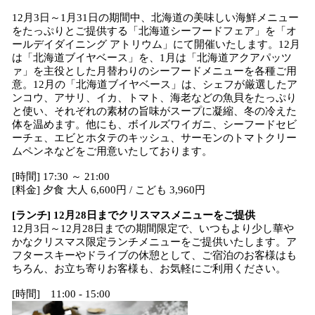
12月3日～1月31日の期間中、北海道の美味しい海鮮メニュー
をたっぷりとご提供する「北海道シーフードフェア」を「オ
ールデイダイニング アトリウム」にて開催いたします。12月
は「北海道ブイヤベース」を、1月は「北海道アクアパッツ
ァ」を主役とした月替わりのシーフードメニューを各種ご用
意。12月の「北海道ブイヤベース」は、シェフが厳選したア
ンコウ、アサリ、イカ、トマト、海老などの魚貝をたっぷり
と使い、それぞれの素材の旨味がスープに凝縮、冬の冷えた
体を温めます。他にも、ボイルズワイガニ、シーフードセビ
ーチェ、エビとホタテのキッシュ、サーモンのトマトクリー
ムペンネなどをご用意いたしております。
[時間] 17:30 ～ 21:00
[料金] 夕食 大人 6,600円 / こども 3,960円
[ランチ] 12月28日までクリスマスメニューをご提供
12月3日～12月28日までの期間限定で、いつもより少し華や
かなクリスマス限定ランチメニューをご提供いたします。ア
フタースキーやドライブの休憩として、ご宿泊のお客様はも
ちろん、お立ち寄りお客様も、お気軽にご利用ください。
[時間] 11:00 - 15:00