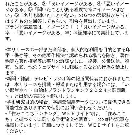
れたことがある」③「良いイメージがある」④「悪いイメー
ジがある」⑤「聞いたことがある程度で特にイメージはな
い」⑥「名前も聞いたことがない」の６つの選択肢から当て
はまるものを回答してもらい、割合を算出しています。
ブランド偏差値は、イメージＤＩ（「良いイメージがある」
率－「悪いイメージがある」率）✕認知率にて集計していま
す。
•本リリースの一部また全部を、個人的な利用を目的とする印
字・保存等、その他著作権法で認められる場合を除き、著作
物等を著作権者等の事前の許諾なしに、複製、公衆送信、頒
布、改変、他のウェブサイトに転載するなどの行為を禁止し
ます。
•新聞・雑誌、テレビ・ラジオ等の報道関係者におかれまして
は、本リリースを掲載・報道または引用する場合には、「い
い部屋ネット 自治体ブランドランキング２０２４＜関西版
＞」と出所の表記をお願いします。
•学術研究目的の場合、本調査個票データについて提供できる
可能性がありますので個別にお問い合わせください。
•「住みここちランキング」ＷＥＢサイトでは、「住みここ
ち」と街づくりに関する学術論文や調査データの解説記事を
掲載しています。詳細につきましては、ＷＥＢサイトをご覧
ください。