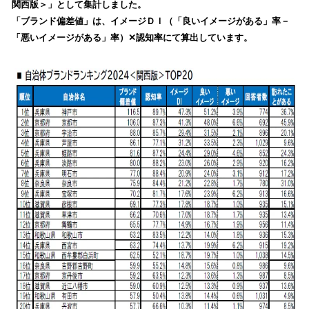
関西版＞」として集計しました。
み
「ブランド偏差値」は、イメージＤＩ（「良いイメージがある」率－
込
「悪いイメージがある」率）✕認知率にて算出しています。
み
中
で
す