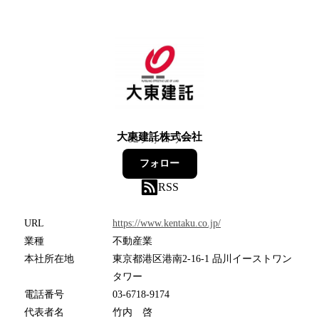
大東建託株式会社
62
フォロワー
フォロー
RSS
URL
https://www.kentaku.co.jp/
業種
不動産業
本社所在地
東京都港区港南2-16-1 品川イーストワン
タワー
電話番号
03-6718-9174
代表者名
竹内 啓