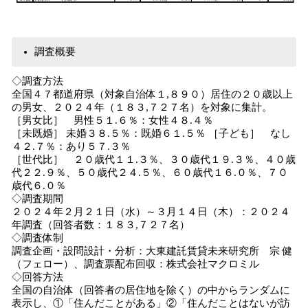
調査概要
◇調査方法
全国４７都道府県（対象自治体１,８９０）居住の２０歳以上
の男女、２０２４年（１８３,７２７名）を対象に集計。
［男女比］ 男性５１.６％：女性４８.４％
［未既婚］ 未婚３８.５％：既婚６１.５％ ［子ども］ なし
４２.７％：あり５７.３％
［世代比］ ２０歳代１１.３％、３０歳代１９.３％、４０歳
代２２.９％、５０歳代２４.５％、６０歳代１６.０％、７０
歳代６.０％
◇調査期間
２０２４年２月２１日（水）～３月１４日（木）：２０２４
年調査（回答者数：１８３,７２７名）
◇調査体制
調査企画・設問設計・分析：大東建託賃貸未来研究所 宗 健
（フェロー）、調査票配布回収：株式会社マクロミル
◇回答方法
全国の自治体（回答者の居住地を除く）の中からランダムに
表示し、①「住んだことがある」②「住んだことはないが訪