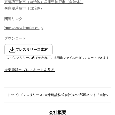
京都府
宇治市
（
自治体
）
兵庫県
神戸市
（
自治体
）
兵庫県
芦屋市
（
自治体
）
関連リンク
https://www.kentaku.co.jp/
ダウンロード
プレスリリース素材
このプレスリリース内で使われている画像ファイルがダウンロードできます
大東建託
のプレスキットを見る
トップ
プレスリリース
大東建託株式会社
いい部屋ネット「自治体ブ
会社概要