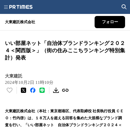
大東建託株式会社
フォロー
いい部屋ネット「自治体ブランドランキング２０２
４＜関西版＞」（街の住みここちランキング特別集
計）発表
大東建託
2024年10月2日 11時10分
い
い
ね
！
大東建託株式会社（本社：東京都港区、代表取締役 社長執行役員 ＣＥ
数
Ｏ：竹内啓）は、１８万人を超える回答を集めた大規模なブランド調
を
査を行い、「いい部屋ネット 自治体ブランドランキング２０２４＜
読