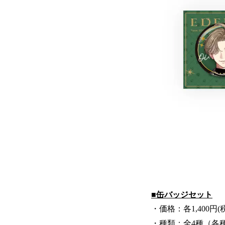
■缶バッジセット
・価格：各1,400円(
・種類：全4種（各