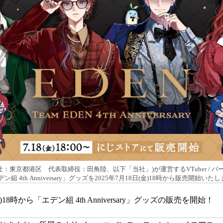
み
込
み
中
で
す
本社：東京都港区 代表取締役：田角陸、以下「当社」)が運営するVTuber /
 4th Anniversary」グッズを2025年7月18日(金)18時から販売開始いた
金)18時から「エデン組 4th Anniversary」グッズの販売を開始！