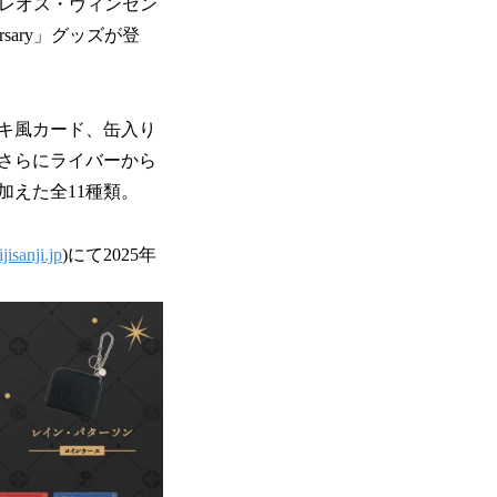
、レオス・ヴィンセン
sary」グッズが登
キ風カード、缶入り
さらにライバーから
えた全11種類。
jisanji.jp
)にて2025年