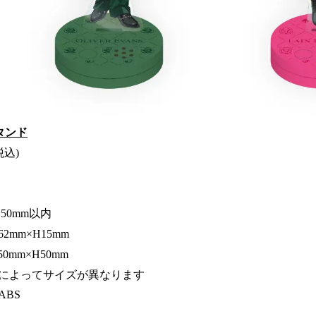
タンド
税込)
50mm以内
mm×H15mm
mm×H50mm
によってサイズが異なります
BS