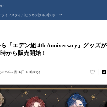
ES
ン
ライフスタイル
ビジネス
グルメ
スポーツ
エデン組 4th Anniversary」グッズが
)18時から販売開始！
社
2025年7月16日 18時00分
い
い
ね
！
数
を
読