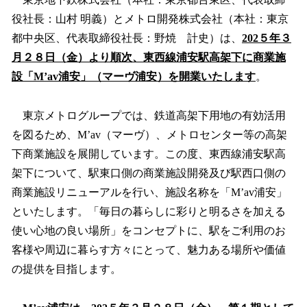
数
役社長：山村 明義）とメトロ開発株式会社（本社：東京
を
都中央区、代表取締役社長：野焼 計史）は、
202５年３
読
み
月２８日（金）より順次、東西線浦安駅高架下に商業施
込
設「M’av浦安」（マーヴ浦安）を開業いたします
。
み
中
で
東京メトログループでは、鉄道高架下用地の有効活用
す
を図るため、M’av（マーヴ）、メトロセンター等の高架
下商業施設を展開しています。この度、東西線浦安駅高
架下について、駅東口側の商業施設開発及び駅西口側の
商業施設リニューアルを行い、施設名称を「M’av浦安」
といたします。「毎日の暮らしに彩りと明るさを加える
使い心地の良い場所」をコンセプトに、駅をご利用のお
客様や周辺に暮らす方々にとって、魅力ある場所や価値
の提供を目指します。