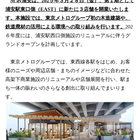
M’av浦安は、202５年３月２８日（金）、第１期として
浦安駅東口側（EAST）に新たに３店舗を開業いたしま
す。本施設では、東京メトログループ初の木造建築や、
鉄道廃材の活用による環境への取り組みを行います。
202
６年度には、浦安駅西口側施設のリニューアルに伴うグ
ランドオープンを計画しています。
東京メトログループでは、東西線各駅をはじめ、お客
様のニーズや周辺店舗・まちのイメージなどに合わせた
高架下商業施設のリニューアルや店舗展開を行い、駅ま
ち一体の賑わいのさらなる創出に取り組んでまいりま
す。