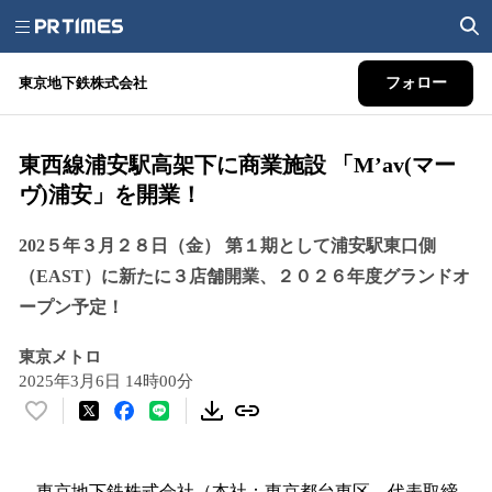
東京地下鉄株式会社
フォロー
東西線浦安駅高架下に商業施設 「M’av(マー
ヴ)浦安」を開業！
202５年３月２８日（金） 第１期として浦安駅東口側
（EAST）に新たに３店舗開業、２０２６年度グランドオ
ープン予定！
東京メトロ
2025年3月6日 14時00分
い
い
ね
！
東京地下鉄株式会社（本社：東京都台東区、代表取締